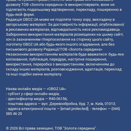
дозволу ТОВ «Золота середина» їх використовувати, вони не
підлягають подальшому відтворенню, перекладу, поширенню в
будь-якій формі.
Редакція OBOZ.UA може не поділяти точку зору, викладену в
авторському матеріалі. За достовірність інформації, опублікованої
в рекламних матеріалах, відповідальність несе рекламодавець.
Заборонено використання матеріалів розміщених на цьому сайті,
хоч із зазначенням гіперпосилання на сторінку цього сайту,
логотипу OBOZ.UA або будь-якого іншого згадування, але без
письмового дозволу Редакції/ТОВ «Золота середина»
Незаконним використанням матеріалів буде вважатися: будь-яке
копiювання, публiкацiя, передрук, наступне поширення,
використання, переробка з використанням, включенням до
складу інших матеріалів, розповсюдження, адаптація, переклад
та інші подібні зміни матеріалу.
Назва онлайн медіа — «OBOZ.UA»
- суб'єкт у сфері онлайн медіа;
- ідентифікатор медіа — R40-06156;
- поштова адреса — вул. Деревообробна, буд. 7, м. Київ, 01013;
- адреса електронної пошти —
[email protected]
; - телефон — (044)
585 46 20
© 2026 Всі права захищені, ТОВ "Золота середина".