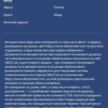
Афіша
Плітки
Краса
Мода
Жіночий журнал
Використання будь-яких матеріалів ( в тому числі фото- та відео-),
розміщених на цьому сайті
https://www.obozrevatel.com
та всіх його
піддоменах, в будь-якому вигляді суворо заборонено.
Дозволяється використання при отриманні письмового дозволу
на їх використання та за умови обов'язкового посилання на сайт
OBOZ.UA, а для інтернет-видань - при отриманні письмового
дозволу на їх використання та за умови обов'язкового
розміщення прямого, відкритого для пошукових систем,
гіперпосилання на сторінку OBOZ.UA за посиланням
https://www.obozrevatel.com
, на якій розміщено оригінальний
матеріал в першому абзаці матеріалу.
Всі матеріали на цьому сайті, в тому числі інтерв’ю, статті,
дослідження – є службовими творами журналістів редакції,
виключні майнові права на які належать ТОВ «Золота середина».
На всі опубліковані фотоматеріали Getty Images редакція має
майнові права, які захищаються законом України «Про авторські
права та суміжні права», ніхто не має права без письмового