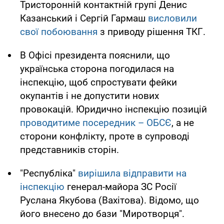
Тристоронній контактній групі Денис
Казанський і Сергій Гармаш
висловили
свої побоювання
з приводу рішення ТКГ.
В Офісі президента пояснили, що
українська сторона погодилася на
інспекцію, щоб спростувати фейки
окупантів і не допустити нових
провокацій. Юридично інспекцію позицій
проводитиме посередник – ОБСЄ
, а не
сторони конфлікту, проте в супроводі
представників сторін.
"Республіка"
вирішила відправити на
інспекцію
генерал-майора ЗС Росії
Руслана Якубова (Вахітова). Відомо, що
його внесено до бази "Миротворця".