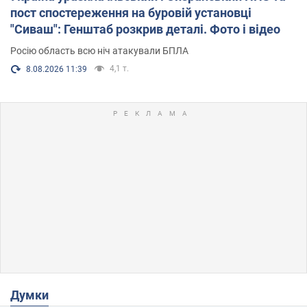
пост спостереження на буровій установці
"Сиваш": Генштаб розкрив деталі. Фото і відео
Росію область всю ніч атакували БПЛА
4,1 т.
8.08.2026 11:39
Думки