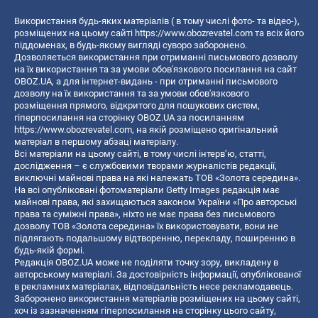
Використання будь-яких матеріалів ( в тому числі фото- та відео-),
розміщених на цьому сайті
https://www.obozrevatel.com
та всіх його
піддоменах, в будь-якому вигляді суворо заборонено.
Дозволяється використання при отриманні письмового дозволу
на їх використання та за умови обов'язкового посилання на сайт
OBOZ.UA, а для інтернет-видань - при отриманні письмового
дозволу на їх використання та за умови обов'язкового
розміщення прямого, відкритого для пошукових систем,
гіперпосилання на сторінку OBOZ.UA за посиланням
https://www.obozrevatel.com
, на якій розміщено оригінальний
матеріал в першому абзаці матеріалу.
Всі матеріали на цьому сайті, в тому числі інтерв’ю, статті,
дослідження – є службовими творами журналістів редакції,
виключні майнові права на які належать ТОВ «Золота середина».
На всі опубліковані фотоматеріали Getty Images редакція має
майнові права, які захищаються законом України «Про авторські
права та суміжні права», ніхто не має права без письмового
дозволу ТОВ «Золота середина» їх використовувати, вони не
підлягають подальшому відтворенню, перекладу, поширенню в
будь-якій формі.
Редакція OBOZ.UA може не поділяти точку зору, викладену в
авторському матеріалі. За достовірність інформації, опублікованої
в рекламних матеріалах, відповідальність несе рекламодавець.
Заборонено використання матеріалів розміщених на цьому сайті,
хоч із зазначенням гіперпосилання на сторінку цього сайту,