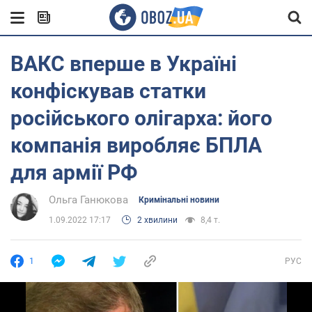
ВАКС вперше в Україні
конфіскував статки
російського олігарха: його
компанія виробляє БПЛА
для армії РФ
Ольга Ганюкова
Кримінальні новини
1.09.2022 17:17
2 хвилини
8,4 т.
1
РУС