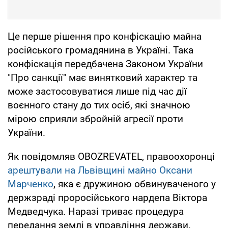
Це перше рішення про конфіскацію майна
російського громадянина в Україні. Така
конфіскація передбачена Законом України
"Про санкції" має винятковий характер та
може застосовуватися лише під час дії
воєнного стану до тих осіб, які значною
мірою сприяли збройній агресії проти
України.
Як повідомляв OBOZREVATEL, правоохоронці
арештували на Львівщині майно Оксани
Марченко
, яка є дружиною обвинуваченого у
держзраді проросійського нардепа Віктора
Медведчука. Наразі триває процедура
передання землі в управління держави.