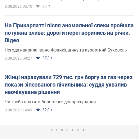
2,6 т.
8.08.2026 05:10
На Прикарпатті після аномальної спеки пройшла
потужна злива: дороги перетворились на річки.
Відео
Негода накрила Івано-Франківщину та курортний Буковель
37,3 т.
8.08.2026 09:27
Жінці нарахували 729 тис. грн боргу за газ через
покази зіпсованого лічильника: суддя ухвалив
неочікуване рішення
Чи треба платити борг через донарахування
32,0 т.
8.08.2026 14:43