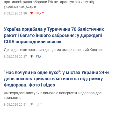
протиповітряної оборони РФ не гарантує захисту від
українських ударів
80,7 т.
8.08.2026 21:30
Україна придбала у Туреччини 70 балістичних
ракет і багато іншого озброєння: у Держдепі
США оприлюднили список
Держдеп вже поставив до відома американський Конгрес
13,7 т.
8.08.2026 20:37
"Нас почули на одне вухо": у містах України 24-й
день поспіль тривають мітинги на підтримку
Федорова. Фото і відео
Антиурядові виступи з вимогою повернути Федорова досі
тривають
5,8 т.
8.08.2026 20:51