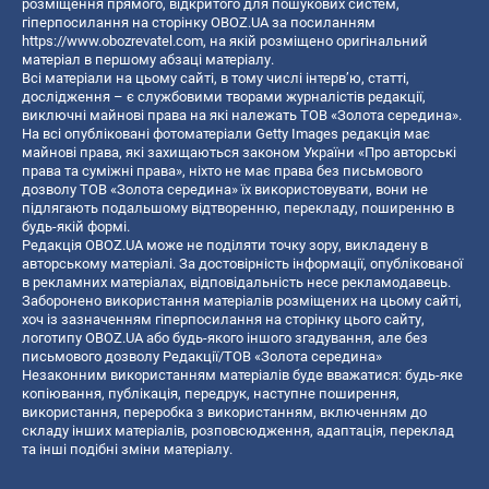
розміщення прямого, відкритого для пошукових систем,
гіперпосилання на сторінку OBOZ.UA за посиланням
https://www.obozrevatel.com
, на якій розміщено оригінальний
матеріал в першому абзаці матеріалу.
Всі матеріали на цьому сайті, в тому числі інтерв’ю, статті,
дослідження – є службовими творами журналістів редакції,
виключні майнові права на які належать ТОВ «Золота середина».
На всі опубліковані фотоматеріали Getty Images редакція має
майнові права, які захищаються законом України «Про авторські
права та суміжні права», ніхто не має права без письмового
дозволу ТОВ «Золота середина» їх використовувати, вони не
підлягають подальшому відтворенню, перекладу, поширенню в
будь-якій формі.
Редакція OBOZ.UA може не поділяти точку зору, викладену в
авторському матеріалі. За достовірність інформації, опублікованої
в рекламних матеріалах, відповідальність несе рекламодавець.
Заборонено використання матеріалів розміщених на цьому сайті,
хоч із зазначенням гіперпосилання на сторінку цього сайту,
логотипу OBOZ.UA або будь-якого іншого згадування, але без
письмового дозволу Редакції/ТОВ «Золота середина»
Незаконним використанням матеріалів буде вважатися: будь-яке
копiювання, публiкацiя, передрук, наступне поширення,
використання, переробка з використанням, включенням до
складу інших матеріалів, розповсюдження, адаптація, переклад
та інші подібні зміни матеріалу.