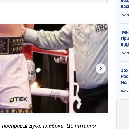
поз
нас
тем
Серг
"Ми
гір
під
рак
Серг
Зах
Рос
НАТ
Леон
 насправді дуже глибока. Це питання