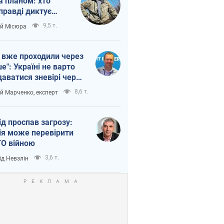
а планом: хто
правді диктує
п війни
9,5 т.
ій Місюра
 вже проходили через
ше": Україні не варто
даватися зневірі через
етний терор
8,6 т.
ій Марченко, експерт
ід проспав загрозу:
ія може перевірити
О війною
3,6 т.
ід Невзлін