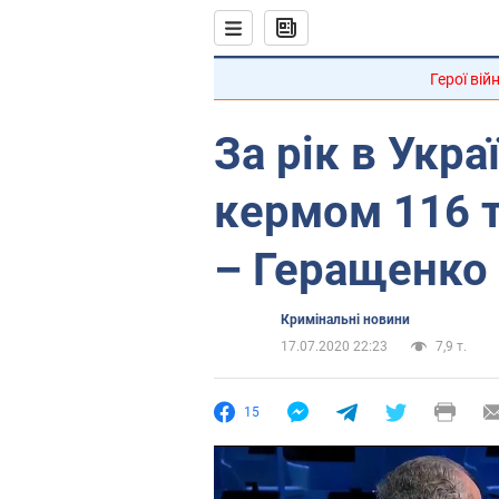
Герої вій
За рік в Укра
кермом 116 ти
– Геращенко
Кримінальні новини
17.07.2020 22:23
7,9 т.
15