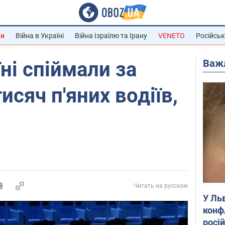
ни
Війна в Україні
Війна Ізраїлю та Ірану
VENETO
Російськ
Важ
їні спіймали за
сяч п'яних водіїв,
Читать на русском
У Ль
конф
росі