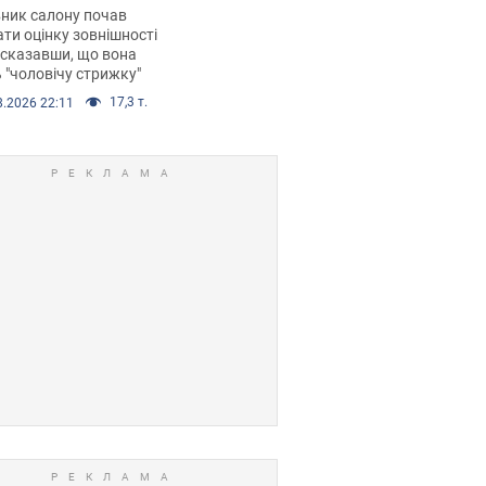
 хімієтерапії,
ник салону почав
орівся скандал.
ти оцінку зовнішності
 сказавши, що вона
 "чоловічу стрижку"
17,3 т.
8.2026 22:11