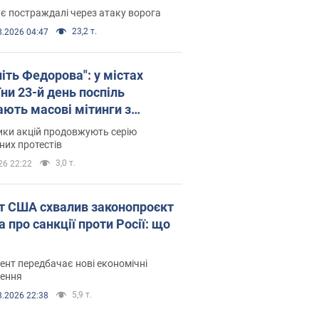
є постраждалі через атаку ворога
23,2 т.
8.2026 04:47
іть Федорова": у містах
ни 23-й день поспіль
ають масові мітинги з
онками. Фото і відео
ики акцій продовжують серію
их протестів
3,0 т.
26 22:22
т США схвалив законопроєкт
 про санкції проти Росії: що
нт передбачає нові економічні
ення
5,9 т.
8.2026 22:38