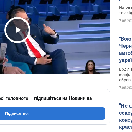
полі
На міс
Віде
та слі
7.08.20
Play Video
"Воюю
Черн
авто
укра
і поп
Водія 
конфлі
образ 
7.08.20
сі головного — підпишіться на Новини на
"Не с
сексу
Підписатися
конс
крас