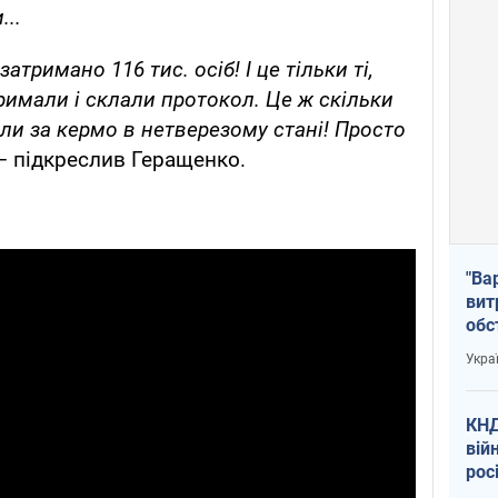
...
атримано 116 тис. осіб! І це тільки ті,
римали і склали протокол. Це ж скільки
али за кермо в нетверезому стані! Просто
– підкреслив Геращенко.
"Ва
вит
обс
вря
Укра
офі
КНД
вій
рос
пів