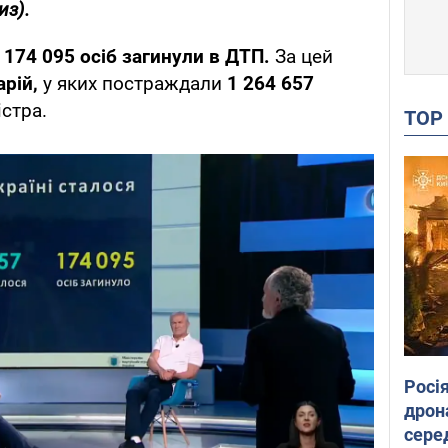
из).
і
174 095 осіб загинули в ДТП.
За цей
арій,
у яких постраждали
1 264 657
стра.
TO
Росі
дрон
сере