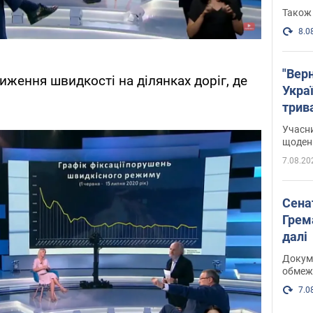
Також 
8.0
"Верн
иження швидкості на ділянках доріг, де
Украї
трив
карт
Учасн
щоденн
7.08.20
Сена
Грема
далі
Докуме
обмеж
7.0