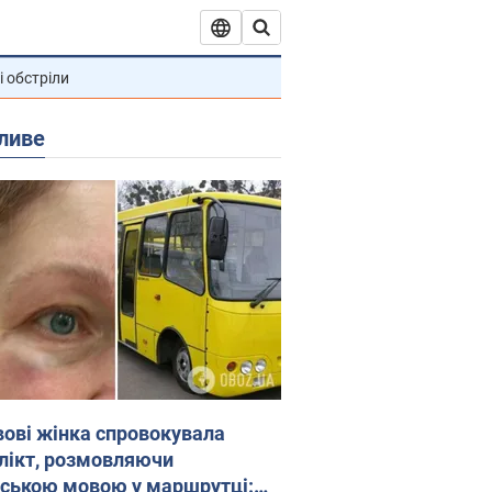
і обстріли
ливе
вові жінка спровокувала
лікт, розмовляючи
йською мовою у маршрутці: