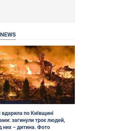
P NEWS
я вдарила по Київщині
ами: загинули троє людей,
д них – дитина. Фото