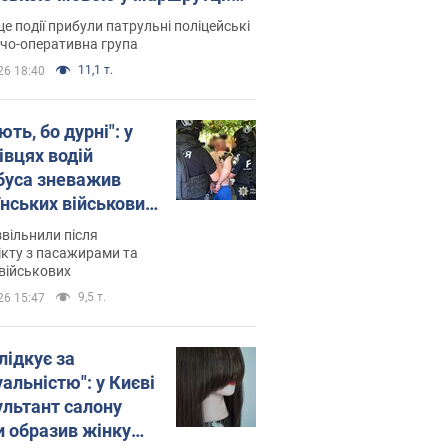
ція склала адмінпротокол.
це події прибули патрульні поліцейські
о
дчо-оперативна група
11,1 т.
26 18:40
ть, бо дурні": у
івцях водій
буса зневажив
їнських військових
латився. Відео
звільнили після
кту з пасажирами та
військових
9,5 т.
26 15:47
лідкує за
альністю": у Києві
ультант салону
и образив жінку