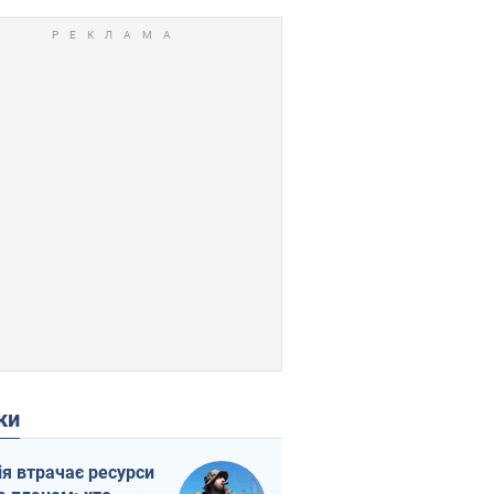
ки
ія втрачає ресурси