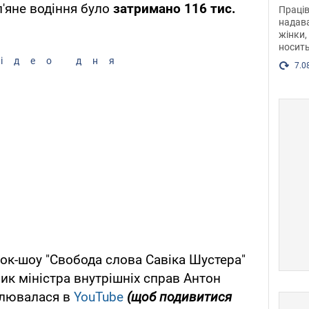
після
п'яне водіння було
затримано 116 тис.
Праців
розг
надава
жінки,
Фото
носить
ідео дня
7.0
ток-шоу "Свобода слова Савіка Шустера"
ик міністра внутрішніх справ Антон
слювалася в
YouTube
(щоб подивитися