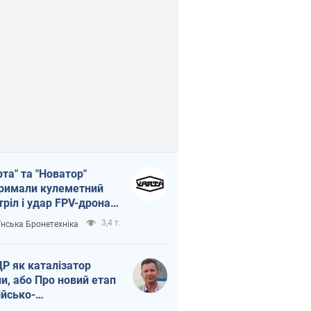
рта" та "Новатор"
римали кулеметний
тріл і удар FPV-дрона,
тувавши життя
3,4 т.
їнська Бронетехніка
церу ЗСУ
Р як каталізатор
ни, або Про новий етап
ійсько-
нічнокорейського