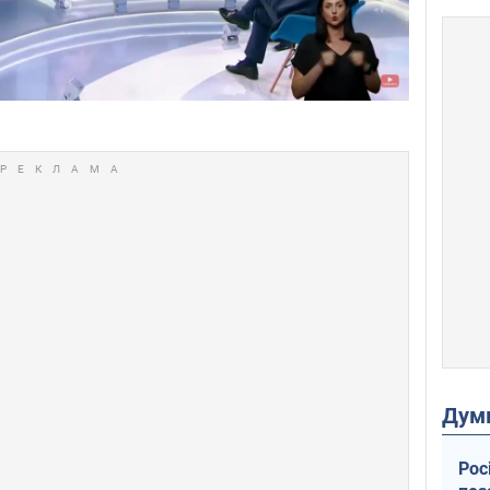
Дум
Рос