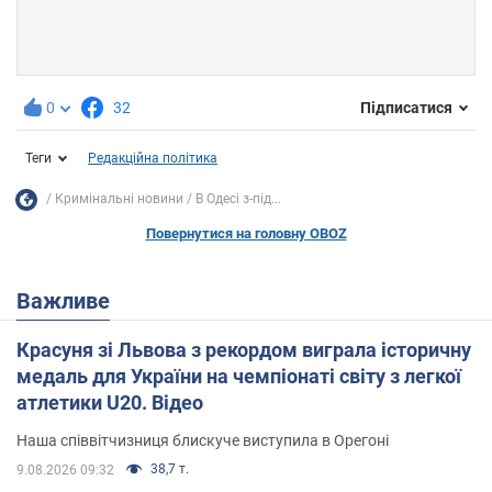
0
32
Підписатися
Теги
Редакційна політика
Кримінальні новини
В Одесі з-під...
Повернутися на головну OBOZ
Важливе
Красуня зі Львова з рекордом виграла історичну
медаль для України на чемпіонаті світу з легкої
атлетики U20. Відео
Наша співвітчизниця блискуче виступила в Орегоні
38,7 т.
9.08.2026 09:32