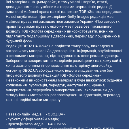
Всі матеріали на цьому сайті, в тому числі інтерв’ю, статті,
дослідження – є службовими творами журналістів редакції,
виключні майнові права на які належать ТОВ «Золота середина».
На всі опубліковані фотоматеріали Getty Images редакція має
майнові права, які захищаються законом України «Про авторські
права та суміжні права», ніхто не має права без письмового
дозволу ТОВ «Золота середина» їх використовувати, вони не
підлягають подальшому відтворенню, перекладу, поширенню в
будь-якій формі.
Редакція OBOZ.UA може не поділяти точку зору, викладену в
авторському матеріалі. За достовірність інформації, опублікованої
в рекламних матеріалах, відповідальність несе рекламодавець.
Заборонено використання матеріалів розміщених на цьому сайті,
хоч із зазначенням гіперпосилання на сторінку цього сайту,
логотипу OBOZ.UA або будь-якого іншого згадування, але без
письмового дозволу Редакції/ТОВ «Золота середина»
Незаконним використанням матеріалів буде вважатися: будь-яке
копiювання, публiкацiя, передрук, наступне поширення,
використання, переробка з використанням, включенням до
складу інших матеріалів, розповсюдження, адаптація, переклад
та інші подібні зміни матеріалу.
Назва онлайн медіа — «OBOZ.UA»
- суб'єкт у сфері онлайн медіа;
- ідентифікатор медіа — R40-06156;
- поштова адреса — вул. Деревообробна, буд. 7, м. Київ, 01013;