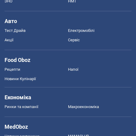
ЗНО
НМТ
Авто
Тест Драйв
Електромобілі
Акції
Сервіс
Food Oboz
Рецепти
Напої
Новини Кулінарії
Економіка
Ринки та компанії
Макроекономіка
MedOboz