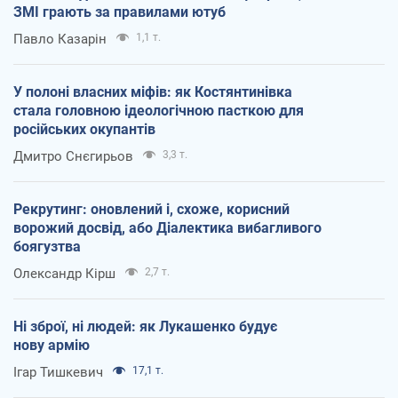
ЗМІ грають за правилами ютуб
Павло Казарін
1,1 т.
У полоні власних міфів: як Костянтинівка
стала головною ідеологічною пасткою для
російських окупантів
Дмитро Снєгирьов
3,3 т.
Рекрутинг: оновлений і, схоже, корисний
ворожий досвід, або Діалектика вибагливого
боягузтва
Олександр Кірш
2,7 т.
Ні зброї, ні людей: як Лукашенко будує
нову армію
Ігар Тишкевич
17,1 т.