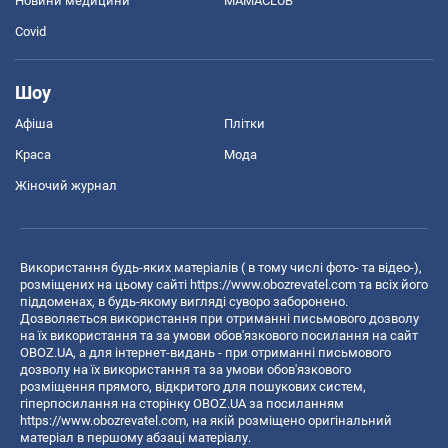
Новини медицини
MAMACLUB
Covid
Шоу
Афіша
Плітки
Краса
Мода
Жіночий журнал
Використання будь-яких матеріалів ( в тому числі фото- та відео-),
розміщених на цьому сайті
https://www.obozrevatel.com
та всіх його
піддоменах, в будь-якому вигляді суворо заборонено.
Дозволяється використання при отриманні письмового дозволу
на їх використання та за умови обов'язкового посилання на сайт
OBOZ.UA, а для інтернет-видань - при отриманні письмового
дозволу на їх використання та за умови обов'язкового
розміщення прямого, відкритого для пошукових систем,
гіперпосилання на сторінку OBOZ.UA за посиланням
https://www.obozrevatel.com
, на якій розміщено оригінальний
матеріал в першому абзаці матеріалу.