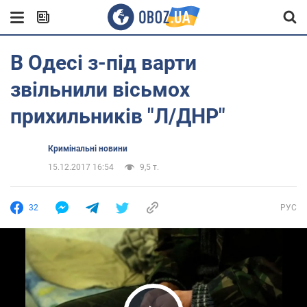
В Одесі з-під варти
звільнили вісьмох
прихильників "Л/ДНР"
Кримінальні новини
15.12.2017 16:54
9,5 т.
32
РУС