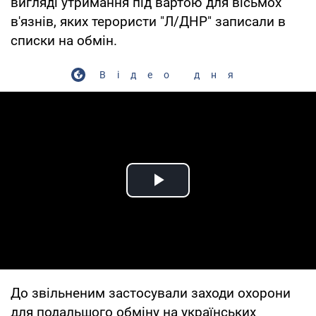
вигляді утримання під вартою для вісьмох
в'язнів, яких терористи "Л/ДНР" записали в
списки на обмін.
Відео дня
Play Video
До звільненим застосували заходи охорони
для подальшого обміну на українських