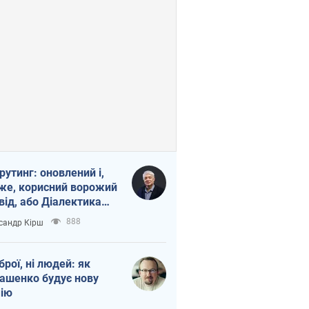
рутинг: оновлений і,
же, корисний ворожий
від, або Діалектика
агливого боягузтва
888
сандр Кірш
зброї, ні людей: як
ашенко будує нову
ію