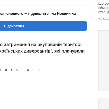
та б
Що роб
обмінн
старі 
сі головного — підпишіться на Новини на
9.08.20
Підписатися
о затримання на окупованій території
українських диверсантів", які планували
.
ідео дня