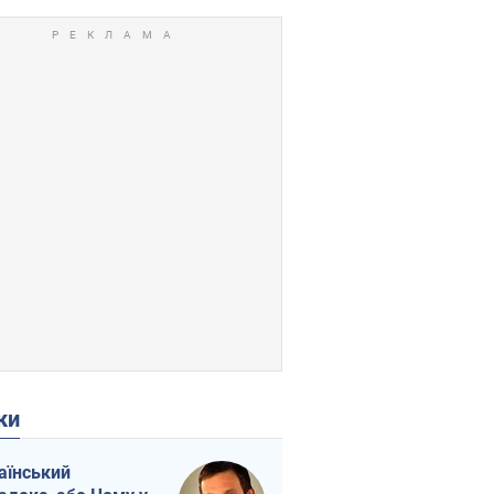
ки
аїнський