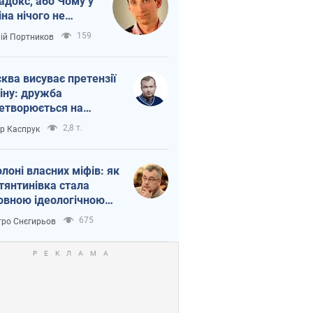
адокс, або Чому у
іна нічого не
шло з Україною
159
лій Портников
ква висуває претензії
іну: дружба
етворюється на
ежність Росії від
2,8 т.
ор Каспрук
таю
олоні власних міфів: як
тянтинівка стала
овною ідеологічною
ткою для російських
675
ро Снєгирьов
пантів