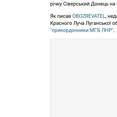
річку Сіверський Донець на 
Як писав
OBOZREVATEL
, не
Красного Луча Луганської о
"прикордонники МГБ ЛНР"
.