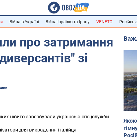
ни
Війна в Україні
Війна Ізраїлю та Ірану
VENETO
Російськ
Важ
или про затримання
диверсантів" зі
вини
яких нібито завербували українські спецслужби
Якою
гімну
лізатори для викрадення італійця
Росій