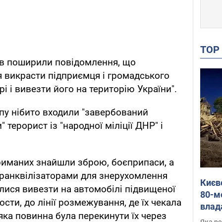
TO
ів поширили повідомлення, що
я викрасти підприємця і громадського
рі і вивезти його на територію України".
пу нібито входили "завербований
терорист із "народної міліції ДНР" і
риманих знайшли зброю, боєприпаси, а
транквілізаторами для знерухомлення
Києв
алися вивезти на автомобілі підвищеної
80-м
сти, до лінії розмежування, де їх чекала
влад
 яка повинна була перекинути їх через
буді
Яка ре