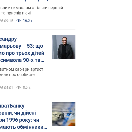
овідають у школі
вним символом є тільки перший
 та приспів пісні
16,0 т.
26 09:15
сандру
марьову – 53: що
мо про трьох дітей
-символа 90-х та
 вигляд вони
витком кар'єри артист
ть
ував про особисте
8,5 т.
26 04:01
иватБанку
віли, чи дійсні
ри 1996 року: чи
мають обмінники