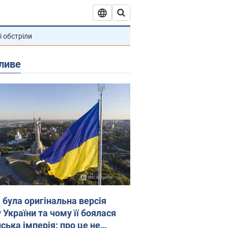
і обстріли
ливе
 була оригінальна версія
 України та чому її боялася
ська імперія: про це не