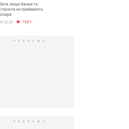
анки такі купюри
ити, якщо банки та
і пункти не приймають
долари
75,8 т.
26 02:20