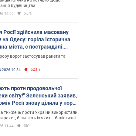
ковського вірянина"
ання будівництва
6,6 т.
26 12:00
я Росії здійснила масовану
 на Одесу: горіла історична
на міста, є постраждалі.
 та відео
рору ворог застосував ракети та
52,1 т.
8.2026 10:34
ють проти продовольчої
ки світу!" Зеленський заявив,
мія Росії знову цілила у порт
сі
а тиждень проти України використали
и ракет, більшість із яких – балістичні
561
26 11:44