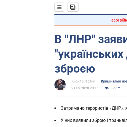
Герої вій
В "ЛНР" заяв
"українських 
зброєю
Кирило Лютий
Кримінальні но
21.09.2020 20:16
17,6 т.
Затримано терористів «ДНР», 
У них виявили зброю і транкві