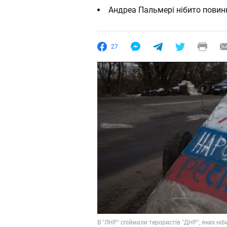
Андреа Пальмері нібито повинн
27