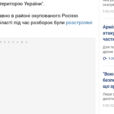
територію України".
"мос
скасув
9.08.20
давно в районі окупованого Росією
бласті під час розборок були
розстріляні
Армі
атаку
части
Фото
Для те
дрони
9.0
"Вою
безпе
що ар
в Оде
Лише з
десятк
9.08.20