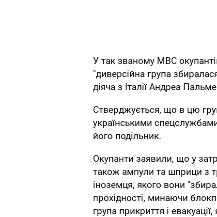
У так званому МВС окупант
"диверсійна група збиралас
діяча з Італії Андреа Пальме
Стверджується, що в цю гру
українськими спецслужбами" 
його подільник.
Окупанти заявили, що у зат
також ампули та шприци з 
іноземця, якого вони "збир
прохідності, минаючи блокпо
група прикриття і евакуації,