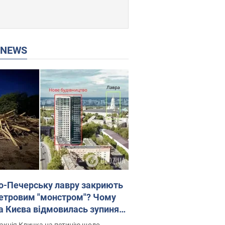
P NEWS
о-Печерську лавру закриють
етровим "монстром"? Чому
а Києва відмовилась зупиняти
вництво хмарочоса
акція Кличка на петицію щодо