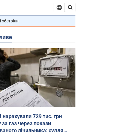
і обстріли
ливе
 нарахували 729 тис. грн
 за газ через покази
ованого лічильника: суддя