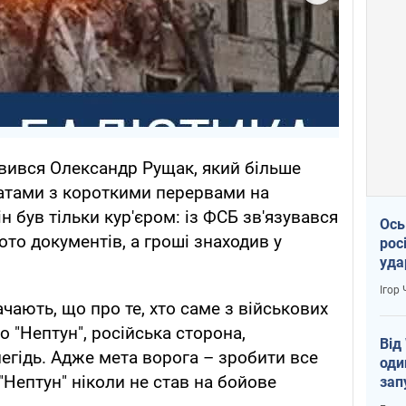
вився Олександр Рущак, який більше
ратами з короткими перервами на
н був тільки кур'єром: із ФСБ зв'язувався
Ось
то документів, а гроші знаходив у
рос
уда
Ігор
чають, що про те, хто саме з військових
о "Нептун", російська сторона,
Від
легідь. Адже мета ворога – зробити все
оди
Нептун" ніколи не став на бойове
зап
реа