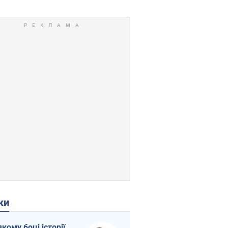
ки
якому боці історії