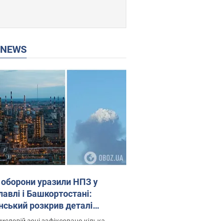
P NEWS
 оборони уразили НПЗ у
лавлі і Башкортостані:
нський розкрив деталі
операції. Фото і відео
исловій зоні зафіксовано кілька