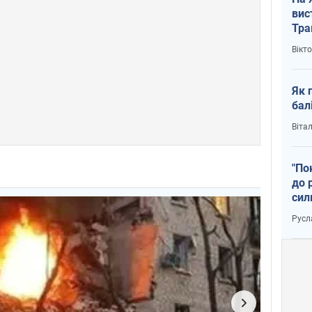
вис
Тра
Вікт
Як 
бал
Віта
"По
до 
сил
Русл