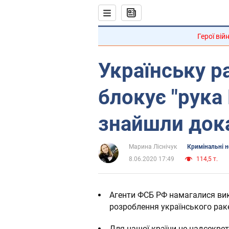
Герої вій
Українську р
блокує "рука
знайшли док
Марина Ліснічук
Кримінальні 
8.06.2020 17:49
114,5 т.
Агенти ФСБ РФ намагалися вик
розроблення українського рак
Для нашої країни це надсекре