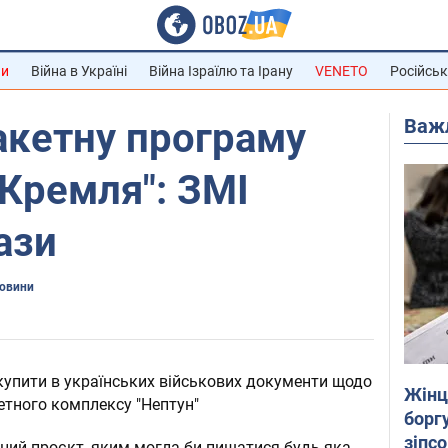
ни
Війна в Україні
Війна Ізраїлю та Ірану
VENETO
Російськ
Важ
акетну програму
 Кремля": ЗМІ
ази
новини
упити в українських військових документи щодо
Жінці
етного комплексу "Нептун"
боргу
зіпс
тний проєкт, яким могла би пишатися будь-яка