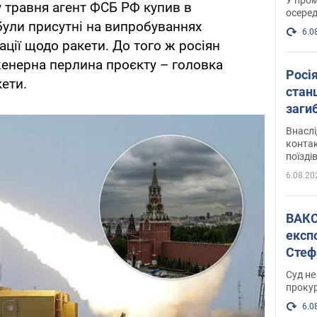
у травня агент ФСБ РФ купив в
осеред
 були присутні на випробуваннях
6.0
ації щодо ракети. До того ж росіян
енерна перлина проєкту – головка
Росі
ети.
станц
загиб
Внасл
контак
поїзді
6.08.20
ВАКС обрав 
експ
Стеф
спра
Суд не
проку
6.0