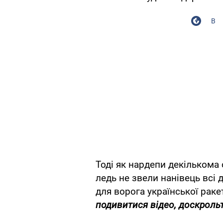
В
Тоді як нардепи декількома
ледь не звели нанівець всі 
для ворога української раке
подивитися відео, доскрольт