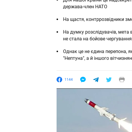
держава-член НАТО
На щастя, контррозвідники зм
На думку розслідувачів, мета 
не стала на бойове чергування 
Однак це не єдина перепона, я
"Нептуна", а й іншого вітчизня
1144