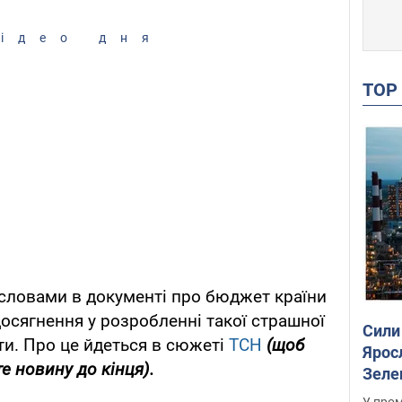
ідео дня
TO
 словами в документі про бюджет країни
досягнення у розробленні такої страшної
Сили
ти. Про це йдеться в сюжеті
ТСН
(щоб
Ярос
е новину до кінця).
Зеле
У пром