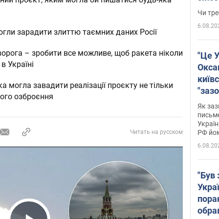
ухва
Чи тре
6.08.20
огли зарадити злиттю таємних даних Росії
ворога – зробити все можливе, щоб ракета ніколи
"Це У
в Україні
Окса
київс
ка могла завадити реалізації проєкту не тільки
"зазо
ного озброєння
навіт
Як заз
знав,
письм
Україн
гено
РФ йо
Читать на русском
6.08.20
"Був 
Укра
пора
обра