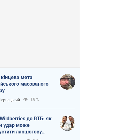
 кінцева мета
ійського масованого
ру
1,8 т.
 Чернецький
 Wildberries до ВТБ: як
н удар може
устити ланцюгову
кцію в Росії