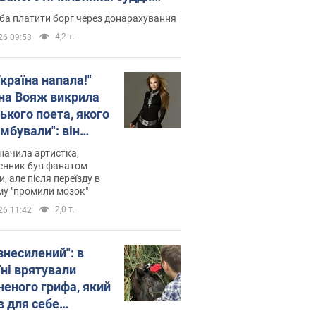
лив неочікуване рішення
ба платити борг через донарахування
4,2 т.
26 09:53
країна напала!"
на Вояж викрила
ького поета, якого
мбували": він
ь російської не
начила артистка,
 а тепер хоче
енник був фанатом
и, але після переїзду в
циду українців
му "промили мозок"
2,0 т.
26 11:42
знесилений": в
їні врятували
неного грифа, який
в для себе