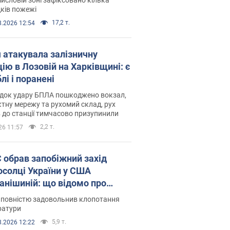
ків пожежі
17,2 т.
8.2026 12:54
я атакувала залізничну
ію в Лозовій на Харківщині: є
лі і поранені
ідок удару БПЛА пошкоджено вокзал,
тну мережу та рухомий склад, рух
в до станції тимчасово призупинили
2,2 т.
26 11:57
запобіжний захід
осолці України у США
анішиній: що відомо про
ву
 повністю задовольнив клопотання
ратури
5,9 т.
8.2026 12:22