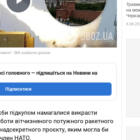
нети
Травм
Play Video
Фото
на меж
Черка
6.08.20
сі головного — підпишіться на Новини на
Підписатися
ужби підкупом намагалися викрасти
боти вітчизняного потужного ракетного
 надсекретного проєкту, яким могла би
-член НАТО.