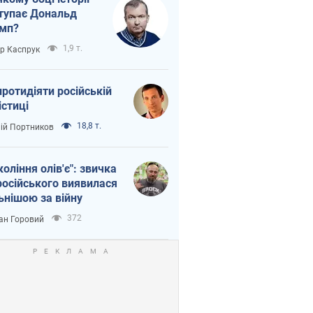
тупає Дональд
мп?
1,9 т.
ор Каспрук
протидіяти російській
істиці
18,8 т.
лій Портников
коління олів'є": звичка
російського виявилася
ьнішою за війну
372
ан Горовий