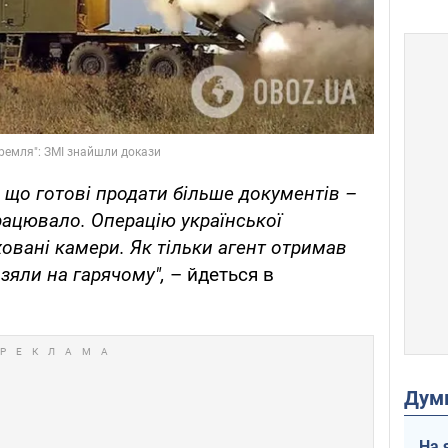
 що готові продати більше документів –
рацювало. Операцію української
овані камери. Як тільки агент отримав
взяли на гарячому",
– йдеться в
Дум
На 