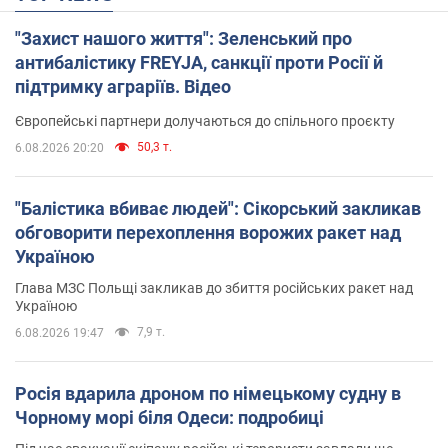
"Захист нашого життя": Зеленський про
антибалістику FREYJA, санкції проти Росії й
підтримку аграріїв. Відео
Європейські партнери долучаються до спільного проєкту
50,3 т.
6.08.2026 20:20
"Балістика вбиває людей": Сікорський закликав
обговорити перехоплення ворожих ракет над
Україною
Глава МЗС Польщі закликав до збиття російських ракет над
Україною
7,9 т.
6.08.2026 19:47
Росія вдарила дроном по німецькому судну в
Чорному морі біля Одеси: подробиці