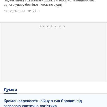
Під час евакуації екіпажу російські терористи завдали ще
одного удару безпілотником по судну
2,3 т.
6.08.2026 21:34
Думки
Кремль переносить війну в тил Європи: під
загрозою критична логістика