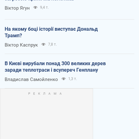
Віктор Ягун
9,4 т.
На якому боці історії виступає Дональд
Трамп?
Віктор Каспрук
7,8 т.
В Києві вирубали понад 300 великих дерев
заради теплотраси і всупереч Генплану
Владислав Самойленко
1,3 т.