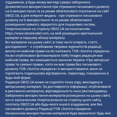
піддоменах, в будь-якому вигляді суворо заборонено.
Дозволяється використання при отриманні письмового дозволу
на їх використання та за умови обов'язкового посилання на сайт
OBOZ.UA, а для інтернет-видань - при отриманні письмового
дозволу на їх використання та за умови обов'язкового
розміщення прямого, відкритого для пошукових систем,
гіперпосилання на сторінку OBOZ.UA за посиланням
https://www.obozrevatel.com
, на якій розміщено оригінальний
матеріал в першому абзаці матеріалу.
Всі матеріали на цьому сайті, в тому числі інтерв’ю, статті,
дослідження – є службовими творами журналістів редакції,
виключні майнові права на які належать ТОВ «Золота середина».
На всі опубліковані фотоматеріали Getty Images редакція має
майнові права, які захищаються законом України «Про авторські
права та суміжні права», ніхто не має права без письмового
дозволу ТОВ «Золота середина» їх використовувати, вони не
підлягають подальшому відтворенню, перекладу, поширенню в
будь-якій формі.
Редакція OBOZ.UA може не поділяти точку зору, викладену в
авторському матеріалі. За достовірність інформації, опублікованої
в рекламних матеріалах, відповідальність несе рекламодавець.
Заборонено використання матеріалів розміщених на цьому сайті,
хоч із зазначенням гіперпосилання на сторінку цього сайту,
логотипу OBOZ.UA або будь-якого іншого згадування, але без
письмового дозволу Редакції/ТОВ «Золота середина»
Незаконним використанням матеріалів буде вважатися: будь-яке