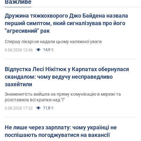
Важливе
Дружина тяжкохворого Джо Байдена назвала
перший симптом, який сигналізував про його
"агресивний" рак
Спершу лікарі не надали цьому належної уваги
14,9 т.
6.08.2026 12:46
Відпустка Лесі Нікітюк у Карпатах обернулася
скандалом: чому ведучу несправедливо
захейтили
Знаменитість вийшла на пряму комунікацію в мережі та
розставила всі крапки над "і"
11,8 т.
6.08.2026 17:32
Не лише через зарплату: чому українці не
поспішають погоджуватися на вакансії