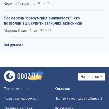
Кирило Татарінов
2,7 т.
Посмертна "презумпція винуватості": хто
дозволив ТЦК судити загиблих захисників
Марина Ставнійчук
6,1 т.
Всі думки
На початок
Про компанію
Команда
Правова інформація
Політика конфіденційності
Реклама на сайті
Документи