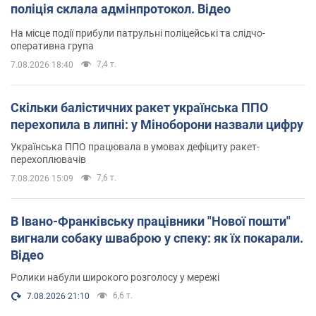
поліція склала адмінпротокол. Відео
На місце події прибули патрульні поліцейські та слідчо-
оперативна група
7,4 т.
7.08.2026 18:40
Скільки балістичних ракет українська ППО
перехопила в липні: у Міноборони назвали цифру
Українська ППО працювала в умовах дефіциту ракет-
перехоплювачів
7,6 т.
7.08.2026 15:09
В Івано-Франківську працівники "Нової пошти"
вигнали собаку шваброю у спеку: як їх покарали.
Відео
Ролики набули широкого розголосу у мережі
6,6 т.
7.08.2026 21:10