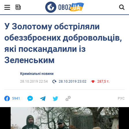
У Золотому обстріляли
обеззброєних добровольців,
які поскандалили із
Зеленським
Кримінальні новини
28.10.2019 22:54
28.10.2019 23:02
287,5 т.
5941
РУС