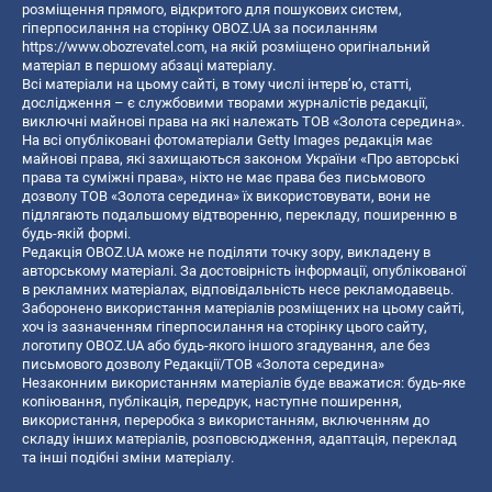
розміщення прямого, відкритого для пошукових систем,
гіперпосилання на сторінку OBOZ.UA за посиланням
https://www.obozrevatel.com
, на якій розміщено оригінальний
матеріал в першому абзаці матеріалу.
Всі матеріали на цьому сайті, в тому числі інтерв’ю, статті,
дослідження – є службовими творами журналістів редакції,
виключні майнові права на які належать ТОВ «Золота середина».
На всі опубліковані фотоматеріали Getty Images редакція має
майнові права, які захищаються законом України «Про авторські
права та суміжні права», ніхто не має права без письмового
дозволу ТОВ «Золота середина» їх використовувати, вони не
підлягають подальшому відтворенню, перекладу, поширенню в
будь-якій формі.
Редакція OBOZ.UA може не поділяти точку зору, викладену в
авторському матеріалі. За достовірність інформації, опублікованої
в рекламних матеріалах, відповідальність несе рекламодавець.
Заборонено використання матеріалів розміщених на цьому сайті,
хоч із зазначенням гіперпосилання на сторінку цього сайту,
логотипу OBOZ.UA або будь-якого іншого згадування, але без
письмового дозволу Редакції/ТОВ «Золота середина»
Незаконним використанням матеріалів буде вважатися: будь-яке
копiювання, публiкацiя, передрук, наступне поширення,
використання, переробка з використанням, включенням до
складу інших матеріалів, розповсюдження, адаптація, переклад
та інші подібні зміни матеріалу.