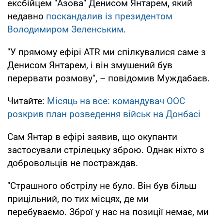
ексбійцем "Азова" Денисом Янтарем, який
недавно
поскандалив із президентом
Володимиром Зеленським
.
"У прямому ефірі ATR ми спілкувалися саме з
Денисом Янтарем, і він змушений був
перервати розмову", – повідомив Муждабаєв.
Читайте:
Місяць на все: командувач ООС
розкрив план розведення військ на Донбасі
Сам Янтар в ефірі заявив, що окупанти
застосували стрілецьку зброю. Однак ніхто з
добровольців не постраждав.
"Страшного обстрілу не було. Він був більш
прицільний, по тих місцях, де ми
перебуваємо. Зброї у нас на позиції немає, ми