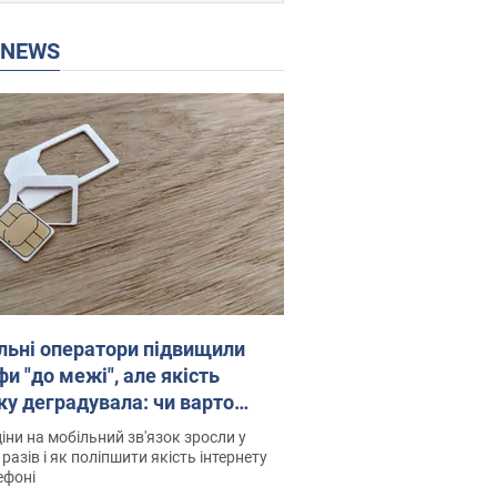
P NEWS
льні оператори підвищили
и "до межі", але якість
ку деградувала: чи варто
житись на ціни
іни на мобільний зв'язок зросли у
 разів і як поліпшити якість інтернету
ефоні