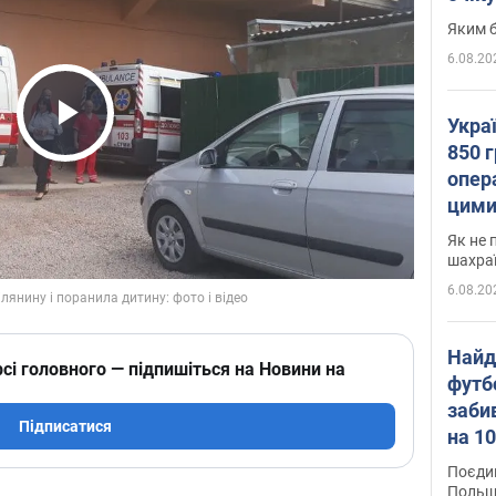
Яким б
6.08.20
Укра
Play Video
850 г
опера
цими
Як не 
шахра
6.08.20
Найд
сі головного — підпишіться на Новини на
футб
заби
Підписатися
на 10
Віде
Поєдин
Польщ