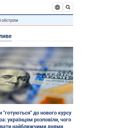
і обстріли
ливе
и "готуються" до нового курсу
ра: українцям розповіли, чого
увати найближчими днями