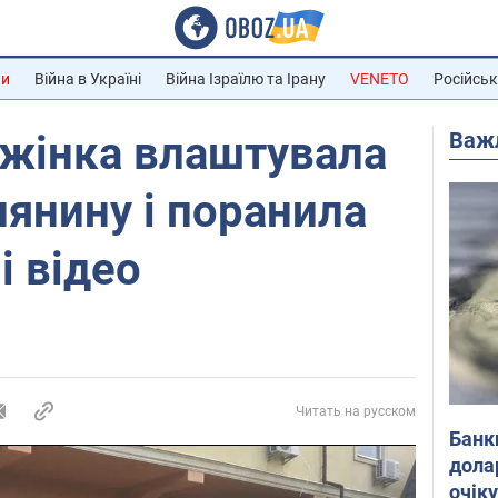
ни
Війна в Україні
Війна Ізраїлю та Ірану
VENETO
Російськ
Важ
 жінка влаштувала
лянину і поранила
і відео
Читать на русском
Банк
дола
очік