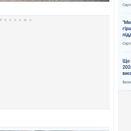
тем
Серг
"Ми
гір
під
рак
Серг
Що 
202
вис
про
Васи