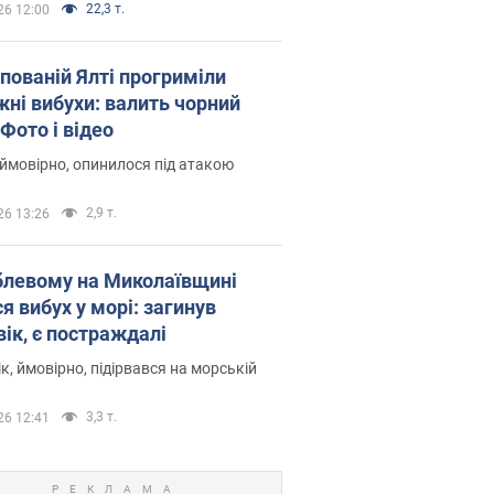
22,3 т.
26 12:00
упованій Ялті прогриміли
жні вибухи: валить чорний
Фото і відео
 ймовірно, опинилося під атакою
2,9 т.
26 13:26
блевому на Миколаївщині
я вибух у морі: загинув
вік, є постраждалі
к, ймовірно, підірвався на морській
3,3 т.
26 12:41