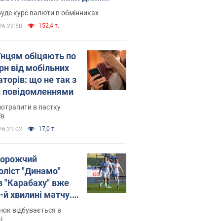
уде курс валюти в обмінниках
152,4 т.
26 22:58
їнцям обіцяють по
рн від мобільних
торів: що не так з
 повідомленнями
потрапити в пастку
їв
17,0 т.
26 21:02
орожчий
оліст "Динамо"
в "Карабаху" вже
-й хвилині матчу.
о
ок відбувається в
і