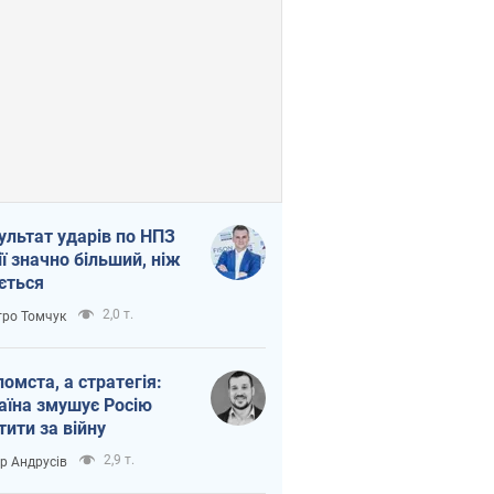
ультат ударів по НПЗ
ії значно більший, ніж
ється
2,0 т.
ро Томчук
помста, а стратегія:
аїна змушує Росію
тити за війну
2,9 т.
ор Андрусів