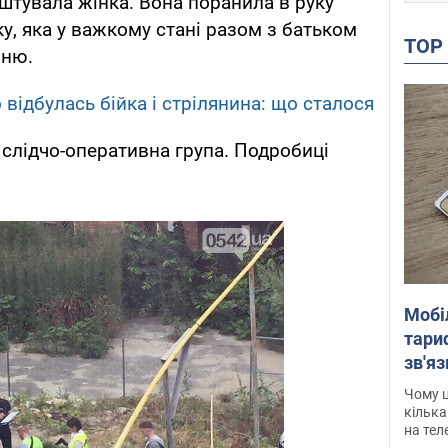
штувала жінка. Вона поранила в руку
чку, яка у важкому стані разом з батьком
TO
рню.
 відбулась бійка і стрілянина: що сталося
 слідчо-оперативна група. Подробиці
Мобі
тариф
зв'яз
скар
Чому ц
кілька
на тел