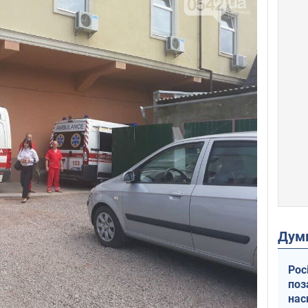
Дум
Рос
поз
нас