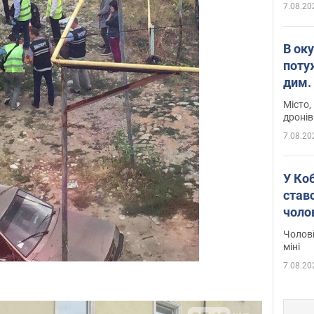
7.08.20
В ок
поту
дим. 
Місто,
дронів
7.08.20
У Ко
ставс
чоло
Чолові
міні
7.08.20