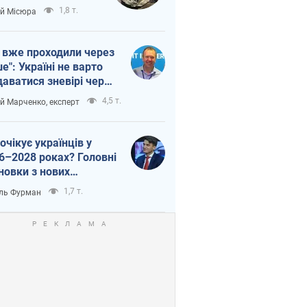
п війни
1,8 т.
ій Місюра
 вже проходили через
ше": Україні не варто
даватися зневірі через
етний терор
4,5 т.
ій Марченко, експерт
очікує українців у
6–2028 роках? Головні
новки з нових
гнозів від НБУ
1,7 т.
ль Фурман