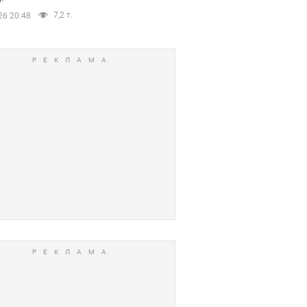
7,2 т.
26 20:48