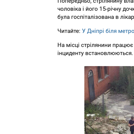
Попередньо, стрілянину вла
чоловіка і його 15-річну до
була госпіталізована в ліка
Читайте:
У Дніпрі біля метро
На місці стрілянини працює
інциденту встановлюються.