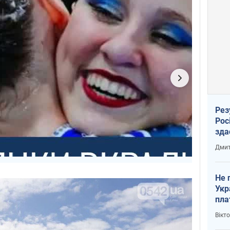
Рез
Рос
зда
Дмит
Не 
Укр
пла
Вікт