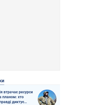
ки
ія втрачає ресурси
а планом: хто
правді диктує