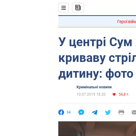
Герої вій
У центрі Сум
криваву стрі
дитину: фото 
Кримінальні новини
10.07.2019 18:20
56,8 т.
34