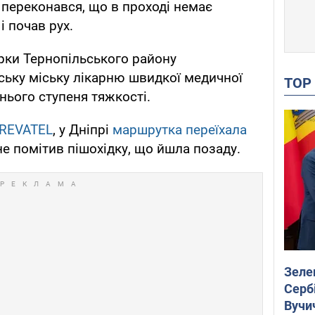
 переконався, що в проході немає
і почав рух.
ірки Тернопільського району
ьську міську лікарню швидкої медичної
TO
ього ступеня тяжкості.
REVATEL
, у Дніпрі
маршрутка переїхала
 не помітив пішохідку, що йшла позаду.
Зеле
Сербі
Вучи