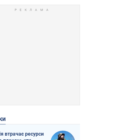
ки
ія втрачає ресурси