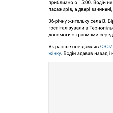
приблизно о 15:00. Водій не
пасажирів, а двері зачинені, 
36-річну жительку села В. Б
госпіталізували в Тернопіл
допомоги з травмами середн
Як раніше повідомляв
OBOZ
жінку
. Водій здавав назад і