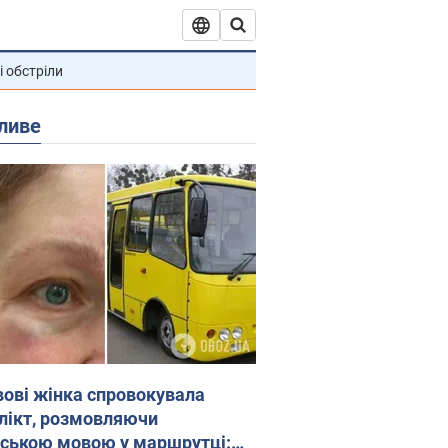
і обстріли
ливе
вові жінка спровокувала
лікт, розмовляючи
йською мовою у маршрутці: