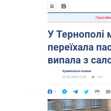
Герої вій
У Тернополі
переїхала па
випала з сал
Кримінальні новини
22.06.2020 15:29
7,0 т.
1