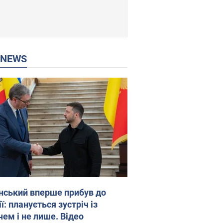
P NEWS
нський вперше прибув до
ї: планується зустріч із
чем і не лише. Відео