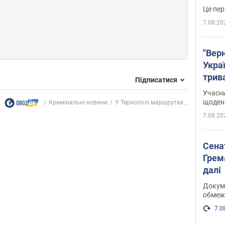
Це пер
7.08.20
"Верн
Украї
трив
Підписатися
карт
Учасн
щоденн
Кримінальні новини
У Тернополі маршрутка...
7.08.20
Сена
Грема
далі
Докуме
обмеж
7.0