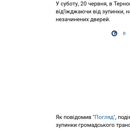
У суботу, 20 червня, в Терн
від'їжджаючи від зупинки, н
незачинених дверей.
В
Як повідомив "
Погляд"
, под
зупинки громадського транс