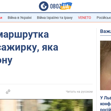
ни
Війна в Україні
Війна Ізраїлю та Ірану
VENETO
Російськ
Важ
 маршрутка
сажирку, яка
ону
Читать на русском
У Ль
конф
росі