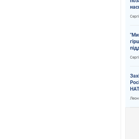
поз
нас
тем
Серг
"Ми
гір
під
рак
Серг
Зах
Рос
НАТ
Леон