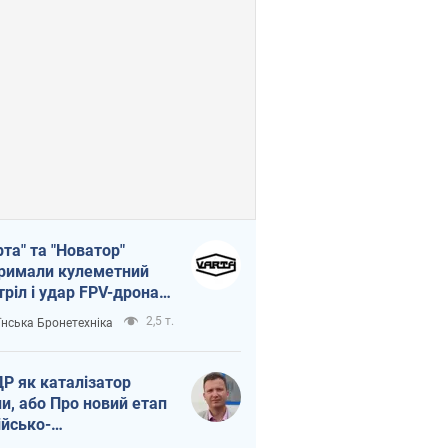
рта" та "Новатор"
римали кулеметний
тріл і удар FPV-дрона,
тувавши життя
2,5 т.
їнська Бронетехніка
церу ЗСУ
Р як каталізатор
ни, або Про новий етап
ійсько-
нічнокорейського