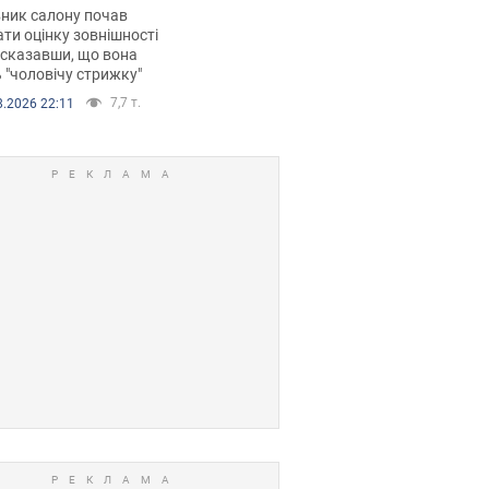
 хімієтерапії,
ник салону почав
орівся скандал.
ти оцінку зовнішності
 сказавши, що вона
 "чоловічу стрижку"
7,7 т.
8.2026 22:11