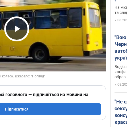
полі
На міс
Віде
та слі
7.08.20
Play Video
"Воюю
Черн
авто
укра
і поп
Водія 
конфлі
образ 
7.08.20
сі головного — підпишіться на Новини на
"Не с
сексу
Підписатися
конс
крас