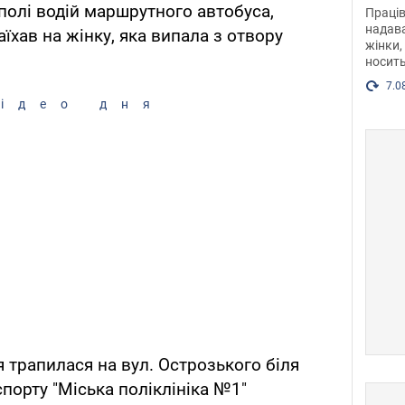
після
ополі водій маршрутного автобуса,
Праців
розг
надава
аїхав на жінку, яка випала з отвору
жінки,
Фото
носить
7.0
ідео дня
ія трапилася на вул. Острозького біля
порту "Міська поліклініка №1"