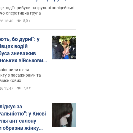
ція склала адмінпротокол.
це події прибули патрульні поліцейські
о
дчо-оперативна група
8,0 т.
26 18:40
ть, бо дурні": у
івцях водій
буса зневажив
їнських військових
латився. Відео
звільнили після
кту з пасажирами та
військових
7,9 т.
26 15:47
лідкує за
альністю": у Києві
ультант салону
и образив жінку