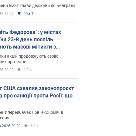
ший візит глави держави до Бєлграда
44,9 т.
26 19:07
іть Федорова": у містах
ни 23-й день поспіль
ають масові мітинги з
онками. Фото і відео
ики акцій продовжують серію
их протестів
1,4 т.
26 20:22
т США схвалив законопроєкт
 про санкції проти Росії: що
нт передбачає нові економічні
ення
3,4 т.
8.2026 20:29