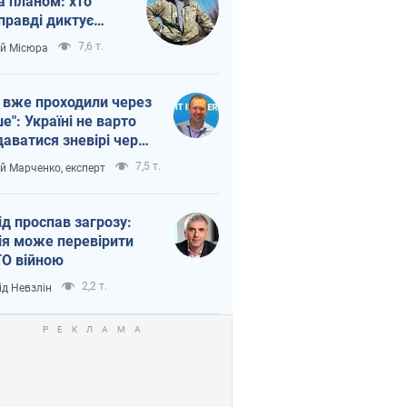
а планом: хто
правді диктує
п війни
7,6 т.
ій Місюра
 вже проходили через
ше": Україні не варто
даватися зневірі через
етний терор
7,5 т.
ій Марченко, експерт
ід проспав загрозу:
ія може перевірити
О війною
2,2 т.
ід Невзлін