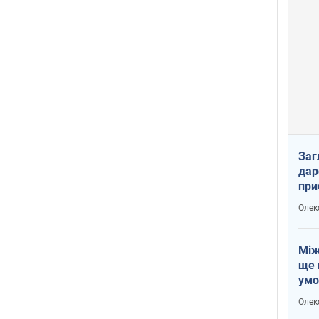
Заг
дар
при
доп
Олек
Між
ще 
умо
Без
Олек
збр