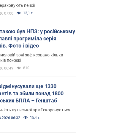
ераховують пенсії
13,1 т.
26 07:00
атакою був НПЗ: у російському
лавлі прогриміла серія
ів. Фото і відео
исловій зоні зафіксовано кілька
ків пожежі
810
26 06:49
відмінусували ще 1330
антів та збили понад 1800
йських БПЛА – Генштаб
ність путінської армії скорочується
15,4 т.
8.2026 06:32