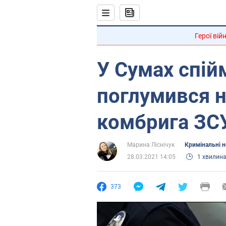
Герої вій
У Сумах спій
поглумився 
комбрига ЗС
Марина Ліснічук
Кримінальні 
28.03.2021 14:05
1 хвилин
373