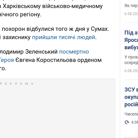
в Харківському військово-медичному
Як пер
ічного регіону.
6.08.20
похорон відбулися того ж дня у Сумах.
Під 
і захиснику
прийшли тисячі людей
.
Ярос
вибух
олодимир Зеленський
посмертно
У пром
Героя
Євгена Коростильова орденом
осеред
го.
6.08.20
ЗСУ 
окуп
росі
Чисель
6.0