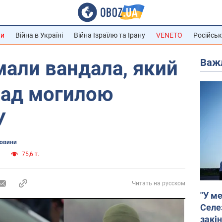
ни
Війна в Україні
Війна Ізраїлю та Ірану
VENETO
Російськ
Важ
мали вандала, який
над могилою
У
новини
а
75,6 т.
Читать на русском
"У ме
Селе
закін