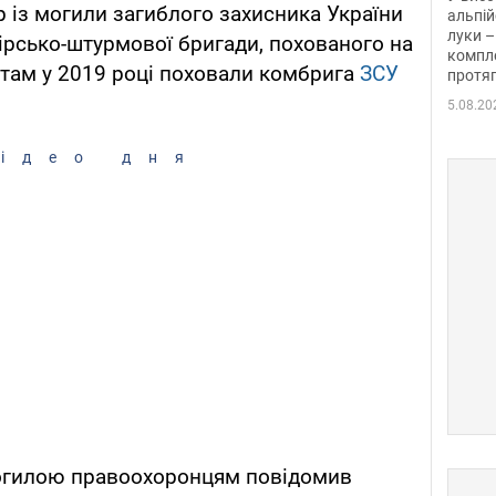
р із могили загиблого захисника України
альпій
луки –
гірсько-штурмової бригади, похованого на
компле
е там у 2019 році поховали комбрига
ЗСУ
протяг
5.08.20
ідео дня
могилою правоохоронцям повідомив