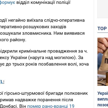
формує
відділ комунікації поліції
одії негайно виїхала слідчо-оперативна
оперативно-розшукових заходів
TO
 розшукали зловмисника. Ним виявився
кого району.
відкрили кримінальне провадження за ч.
ексу України (наруга над могилою). За
є до трьох років позбавлення волі, хоча
EL
:
ої гірсько-штурмової бригади полковник
Украї
випл
тримав надважке поранення після
позо
 Донбасі. Він
помер рано-вранці 19