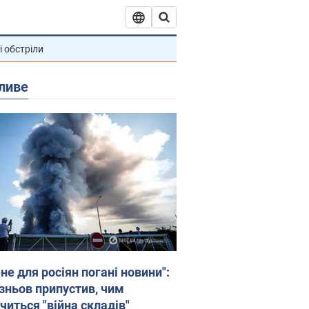
і обстріли
ливе
не для росіян погані новини":
зньов припустив, чим
читься "війна складів"