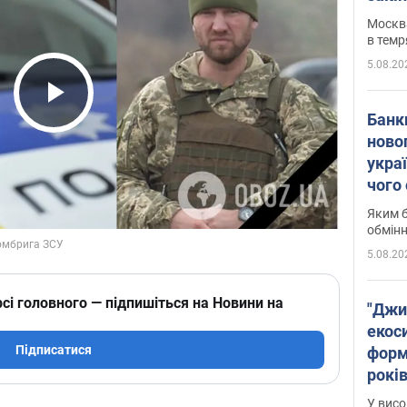
Москва
в темр
5.08.20
Play Video
Банк
ново
укра
чого
Яким б
обмін
5.08.20
сі головного — підпишіться на Новини на
"Джи
екоси
Підписатися
форм
років
заби
У висо