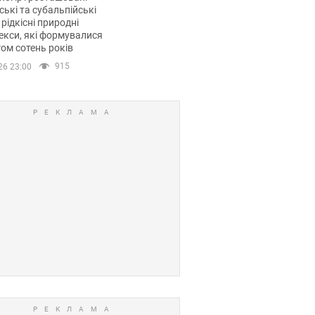
ські та субальпійські
 рідкісні природні
кси, які формувалися
ом сотень років
915
26 23:00