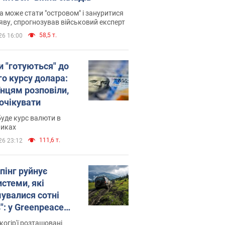
 може стати "островом" і зануритися
яву, спрогнозував військовий експерт
58,5 т.
26 16:00
и "готуються" до
го курсу долара:
їнцям розповіли,
 очікувати
уде курс валюти в
никах
111,6 т.
26 23:12
пінг руйнує
стеми, які
увалися сотні
": у Greenpeace
ли на сполох
когір'ї розташовані