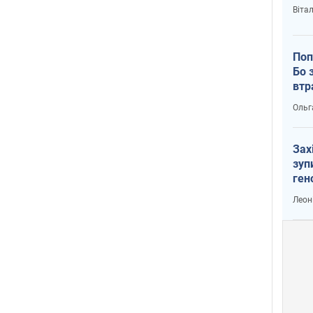
Віта
Поп
Бо 
втр
Ольг
Зах
зуп
ген
Леон