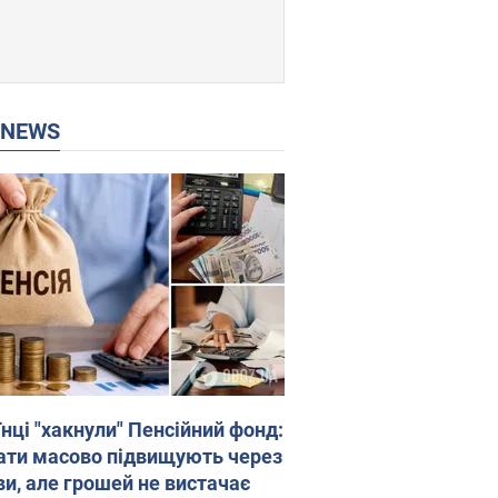
P NEWS
нці "хакнули" Пенсійний фонд:
ати масово підвищують через
ви, але грошей не вистачає