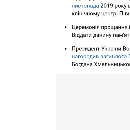
листопада
2019 року 
клінічному центрі Півн
Церемонія прощання і 
Віддати данину пам'ят
Президент України В
нагородив загиблого 
Богдана Хмельницько