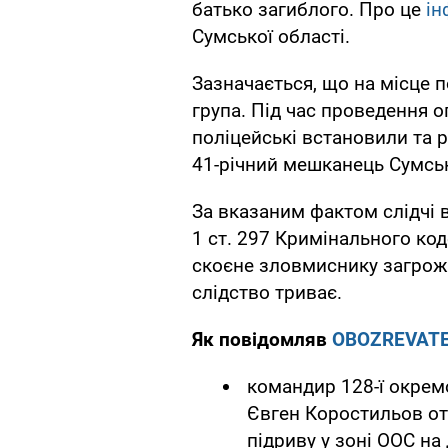
батько загиблого. Про це
ін
Сумської області.
Зазначається, що на місце п
група. Під час проведення 
поліцейські встановили та
41-річний мешканець Сумсь
За вказаним фактом слідчі 
1 ст. 297 Кримінального код
скоєне зловмиснику загрожу
слідство триває.
Як повідомляв
OBOZREVAT
командир 128-ї окрем
Євген Коростильов о
підриву у зоні ООС на