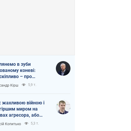
лянемо в зуби
ованому коневі:
скіпливо – про
омогу Україні
5,9 т.
сандр Кірш
 жахливою війною і
гіршим миром на
вах агресора, або
вихідність – теж
5,3 т.
сій Копитько
оя Росії