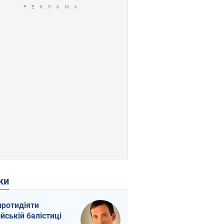
ки
протидіяти
ійській балістиці