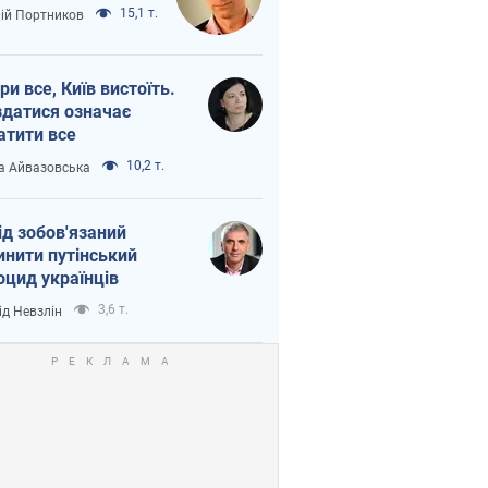
15,1 т.
лій Портников
ри все, Київ вистоїть.
здатися означає
атити все
10,2 т.
а Айвазовська
ід зобов'язаний
инити путінський
оцид українців
3,6 т.
ід Невзлін