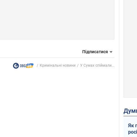
Підписатися
Кримінальні новини
У Сумах спіймали...
Дум
Як 
рос