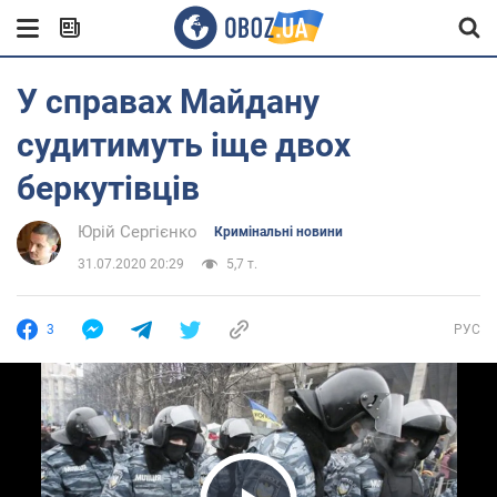
У справах Майдану
судитимуть іще двох
беркутівців
Юрій Сергієнко
Кримінальні новини
31.07.2020 20:29
5,7 т.
3
РУС