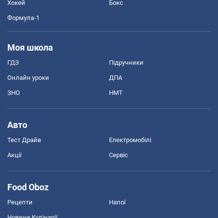
Хокей
Бокс
Формула-1
Моя школа
ГДЗ
Підручники
Онлайн уроки
ДПА
ЗНО
НМТ
Авто
Тест Драйв
Електромобілі
Акції
Сервіс
Food Oboz
Рецепти
Напої
Новини Кулінарії