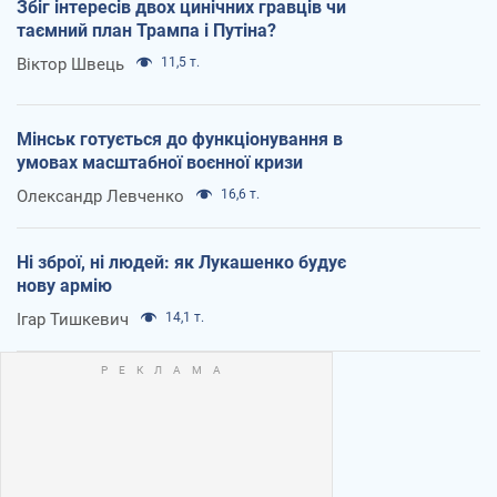
Збіг інтересів двох цинічних гравців чи
таємний план Трампа і Путіна?
Віктор Швець
11,5 т.
Мінськ готується до функціонування в
умовах масштабної воєнної кризи
Олександр Левченко
16,6 т.
Ні зброї, ні людей: як Лукашенко будує
нову армію
Ігар Тишкевич
14,1 т.