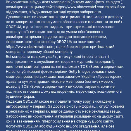
Використання будь-яких матеріалів ( в тому числі фото- та відео-),
розміщених на цьому сайті
https://www.obozrevatel.com
та всіх його
піддоменах, в будь-якому вигляді суворо заборонено.
Дозволяється використання при отриманні письмового дозволу
на їх використання та за умови обов'язкового посилання на сайт
OBOZ.UA, а для інтернет-видань - при отриманні письмового
дозволу на їх використання та за умови обов'язкового
розміщення прямого, відкритого для пошукових систем,
гіперпосилання на сторінку OBOZ.UA за посиланням
https://www.obozrevatel.com
, на якій розміщено оригінальний
матеріал в першому абзаці матеріалу.
Всі матеріали на цьому сайті, в тому числі інтерв’ю, статті,
дослідження – є службовими творами журналістів редакції,
виключні майнові права на які належать ТОВ «Золота середина».
На всі опубліковані фотоматеріали Getty Images редакція має
майнові права, які захищаються законом України «Про авторські
права та суміжні права», ніхто не має права без письмового
дозволу ТОВ «Золота середина» їх використовувати, вони не
підлягають подальшому відтворенню, перекладу, поширенню в
будь-якій формі.
Редакція OBOZ.UA може не поділяти точку зору, викладену в
авторському матеріалі. За достовірність інформації, опублікованої
в рекламних матеріалах, відповідальність несе рекламодавець.
Заборонено використання матеріалів розміщених на цьому сайті,
хоч із зазначенням гіперпосилання на сторінку цього сайту,
логотипу OBOZ.UA або будь-якого іншого згадування, але без