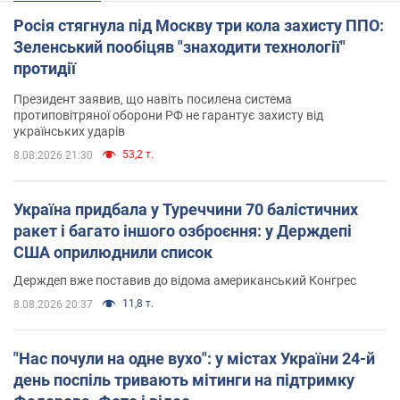
Росія стягнула під Москву три кола захисту ППО:
Зеленський пообіцяв "знаходити технології"
протидії
Президент заявив, що навіть посилена система
протиповітряної оборони РФ не гарантує захисту від
українських ударів
53,2 т.
8.08.2026 21:30
Україна придбала у Туреччини 70 балістичних
ракет і багато іншого озброєння: у Держдепі
США оприлюднили список
Держдеп вже поставив до відома американський Конгрес
11,8 т.
8.08.2026 20:37
"Нас почули на одне вухо": у містах України 24-й
день поспіль тривають мітинги на підтримку