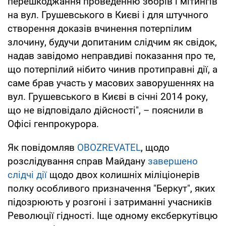
перешкоджання проведенню зборів і мітингів
на вул. Грушевського в Києві і для штучного
створення доказів вчинення потерпілим
злочину, будучи допитаним слідчим як свідок,
надав завідомо неправдиві показання про те,
що потерпілий нібито чинив протиправні дії, а
саме брав участь у масових заворушеннях на
вул. Грушевського в Києві в січні 2014 року,
що не відповідало дійсності", – пояснили в
Офісі генпрокурора.
Як повідомляв
OBOZREVATEL
, щодо
розслідування справ Майдану
завершено
слідчі дії
щодо двох колишніх міліціонерів
полку особливого призначення "Беркут", яких
підозрюють у розгоні і затриманні учасників
Революції гідності. Іще одному ексберкутівцю