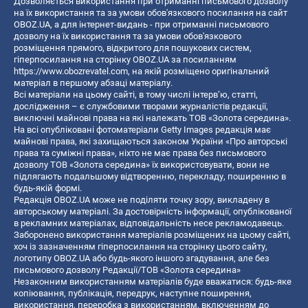
Дозволяється використання при отриманні письмового дозволу
на їх використання та за умови обов'язкового посилання на сайт
OBOZ.UA, а для інтернет-видань - при отриманні письмового
дозволу на їх використання та за умови обов'язкового
розміщення прямого, відкритого для пошукових систем,
гіперпосилання на сторінку OBOZ.UA за посиланням
https://www.obozrevatel.com
, на якій розміщено оригінальний
матеріал в першому абзаці матеріалу.
Всі матеріали на цьому сайті, в тому числі інтерв’ю, статті,
дослідження – є службовими творами журналістів редакції,
виключні майнові права на які належать ТОВ «Золота середина».
На всі опубліковані фотоматеріали Getty Images редакція має
майнові права, які захищаються законом України «Про авторські
права та суміжні права», ніхто не має права без письмового
дозволу ТОВ «Золота середина» їх використовувати, вони не
підлягають подальшому відтворенню, перекладу, поширенню в
будь-якій формі.
Редакція OBOZ.UA може не поділяти точку зору, викладену в
авторському матеріалі. За достовірність інформації, опублікованої
в рекламних матеріалах, відповідальність несе рекламодавець.
Заборонено використання матеріалів розміщених на цьому сайті,
хоч із зазначенням гіперпосилання на сторінку цього сайту,
логотипу OBOZ.UA або будь-якого іншого згадування, але без
письмового дозволу Редакції/ТОВ «Золота середина»
Незаконним використанням матеріалів буде вважатися: будь-яке
копiювання, публiкацiя, передрук, наступне поширення,
використання, переробка з використанням, включенням до