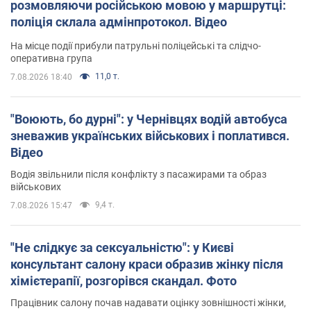
розмовляючи російською мовою у маршрутці:
поліція склала адмінпротокол. Відео
На місце події прибули патрульні поліцейські та слідчо-
оперативна група
11,0 т.
7.08.2026 18:40
"Воюють, бо дурні": у Чернівцях водій автобуса
зневажив українських військових і поплатився.
Відео
Водія звільнили після конфлікту з пасажирами та образ
військових
9,4 т.
7.08.2026 15:47
"Не слідкує за сексуальністю": у Києві
консультант салону краси образив жінку після
хімієтерапії, розгорівся скандал. Фото
Працівник салону почав надавати оцінку зовнішності жінки,