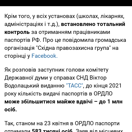
Крім того, у всіх установах (школах, лікарнях,
адміністраціях і т.д.),
встановлено тотальний
контроль
за отриманням працівниками
паспортів РФ. Про це повідомила громадська
організація "Східна правозахисна група" на
сторінці у
Facebook.
Як розповів заступник голови комітету
Державної думи у справах СНД Віктор
Водолацький виданню
"ТАСС"
, до кінця 2021
року кількість видачі паспортів в ОРДЛО
може збільшитися майже вдвічі – до 1 млн
осіб.
Так, станом на 23 квітня в ОРДЛО паспорти
отримали
583 тисячі осіб.
Заяв від місцевих