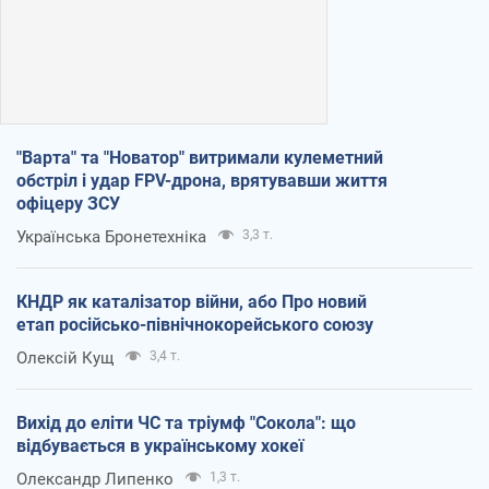
"Варта" та "Новатор" витримали кулеметний
обстріл і удар FPV-дрона, врятувавши життя
офіцеру ЗСУ
Українська Бронетехніка
3,3 т.
КНДР як каталізатор війни, або Про новий
етап російсько-північнокорейського союзу
Олексій Кущ
3,4 т.
Вихід до еліти ЧС та тріумф "Сокола": що
відбувається в українському хокеї
Олександр Липенко
1,3 т.