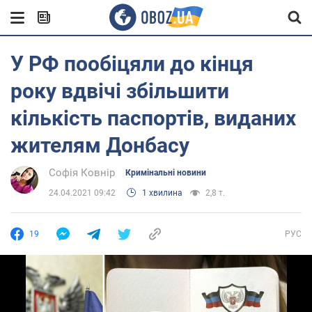
У РФ пообіцяли до кінця
року вдвічі збільшити
кількість паспортів, виданих
жителям Донбасу
Софія Ковнір
Кримінальні новини
24.04.2021 09:42
1 хвилина
2,8 т.
19
РУС