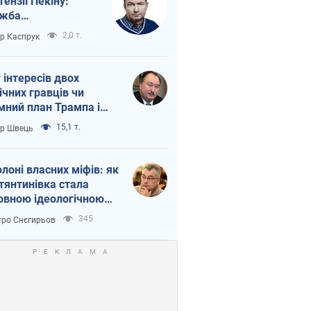
тензії Пекіну:
ужба
етворюється на
2,0 т.
ор Каспрук
ежність Росії від
таю
г інтересів двох
ічних гравців чи
мний план Трампа і
іна?
15,1 т.
ор Швець
олоні власних міфів: як
тянтинівка стала
овною ідеологічною
ткою для російських
345
ро Снєгирьов
пантів