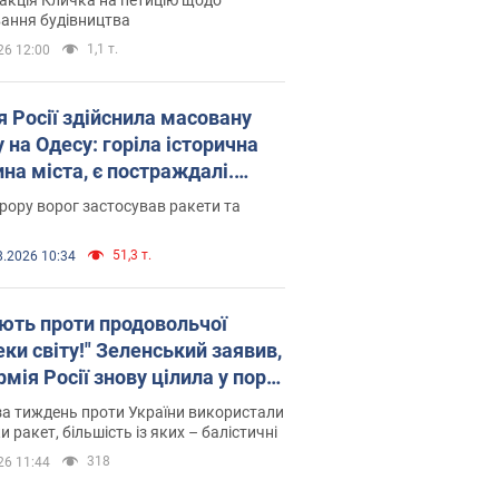
ковського вірянина"
ання будівництва
1,1 т.
26 12:00
я Росії здійснила масовану
 на Одесу: горіла історична
на міста, є постраждалі.
 та відео
рору ворог застосував ракети та
51,3 т.
8.2026 10:34
ють проти продовольчої
ки світу!" Зеленський заявив,
мія Росії знову цілила у порт
сі
а тиждень проти України використали
и ракет, більшість із яких – балістичні
318
26 11:44