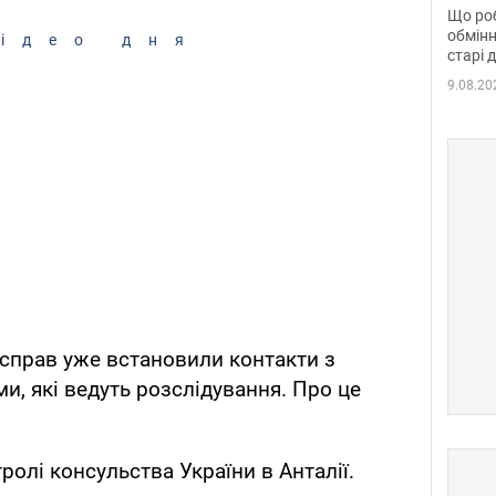
та б
Що роб
обмінн
ідео дня
старі 
9.08.20
 справ уже встановили контакти з
, які ведуть розслідування. Про це
олі консульства України в Анталії.