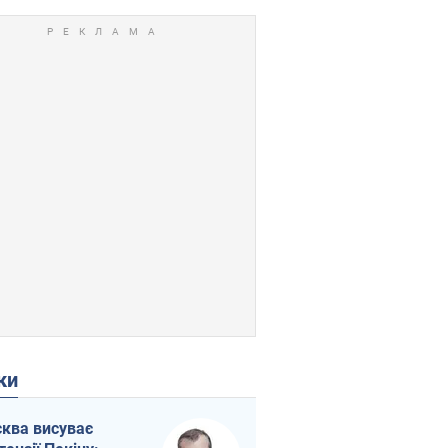
ки
ква висуває