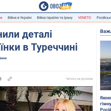
ни
Війна в Україні
Війна Ізраїлю та Ірану
VENETO
Російськ
Важ
или деталі
їнки в Туреччині
овини
Читать на русском
Якою
гімну
Росій