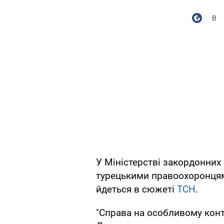
В
У Міністерстві закордонних
турецькими правоохоронцями
йдеться в сюжеті
ТСН
.
"Справа на особливому контр