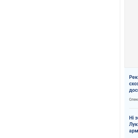
Рек
схо
дос
виб
Олек
Ні 
Лук
арм