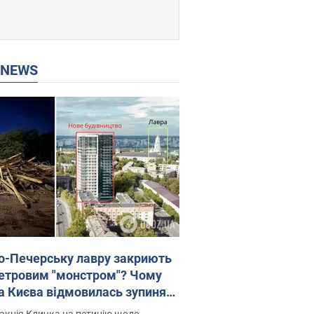
P NEWS
о-Печерську лавру закриють
етровим "монстром"? Чому
а Києва відмовилась зупиняти
вництво хмарочоса
акція Кличка на петицію щодо