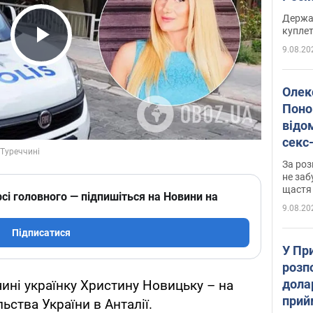
розп
Держа
куплет
9.08.20
Play Video
Олек
Поно
відо
секс
який
За роз
маю
не заб
щастя
сі головного — підпишіться на Новини на
9.08.20
Підписатися
У Пр
розпо
дола
чині українку Христину Новицьку – на
прий
ства України в Анталії.