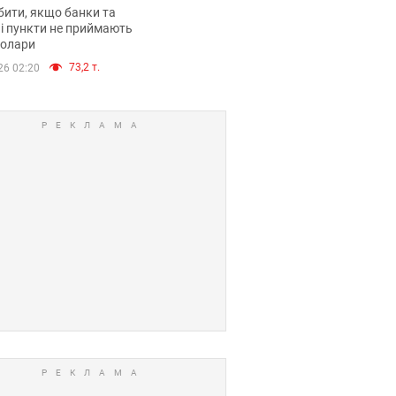
анки такі купюри
ити, якщо банки та
і пункти не приймають
долари
73,2 т.
26 02:20