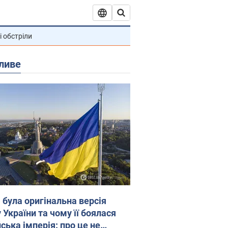
і обстріли
ливе
 була оригінальна версія
 України та чому її боялася
ська імперія: про це не