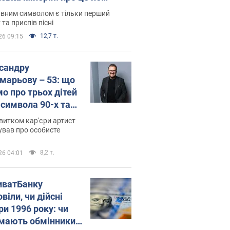
овідають у школі
вним символом є тільки перший
 та приспів пісні
12,7 т.
26 09:15
сандру
марьову – 53: що
мо про трьох дітей
-символа 90-х та
 вигляд вони
витком кар'єри артист
ть
ував про особисте
8,2 т.
26 04:01
иватБанку
віли, чи дійсні
ри 1996 року: чи
мають обмінники