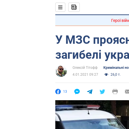
Герої вій
У МЗС проясн
загибелі укра
Олексій Тітофф
Кримінальні н
4.01.2021 09:27
26,0 т.
13