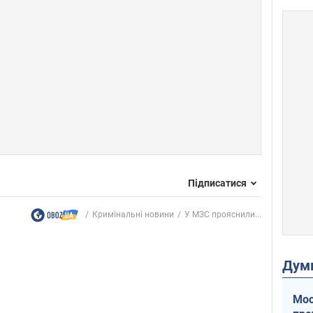
Підписатися
Кримінальні новини
У МЗС прояснили...
Дум
Мос