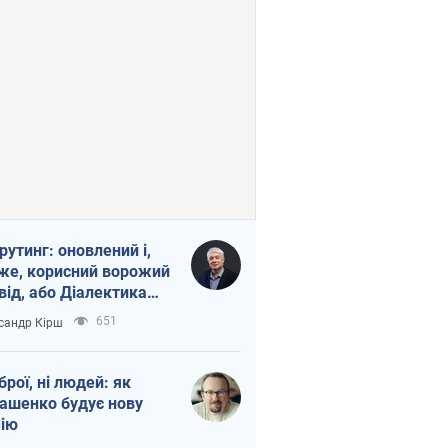
рутинг: оновлений і,
же, корисний ворожий
від, або Діалектика
агливого боягузтва
651
сандр Кірш
зброї, ні людей: як
ашенко будує нову
ію