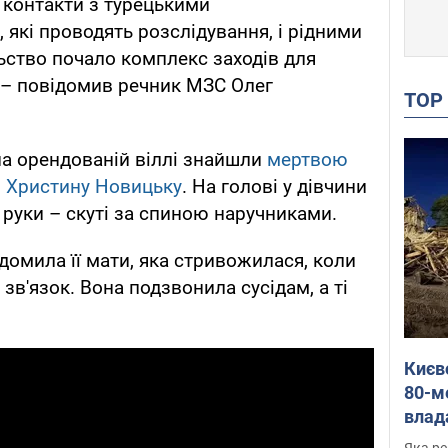
контакти з турецькими
які проводять розслідування, і рідними
льство почало комплекс заходів для
", – повідомив речник МЗС Олег
TO
на орендованій віллі знайшли
мертвою
и Христину Новицьку
. На голові у дівчини
 руки – скуті за спиною наручниками.
домила її мати, яка стривожилася, коли
зв'язок. Вона подзвонила сусідам, а ті
Києв
80-м
влад
буді
Яка ре