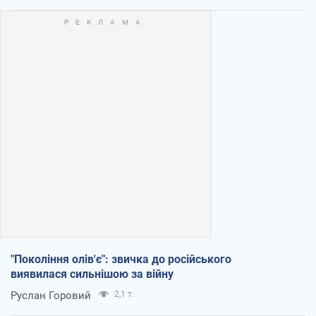
"Покоління олів'є": звичка до російського
виявилася сильнішою за війну
Руслан Горовий
2,1 т.