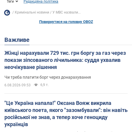
Теги
Редакційна політика
Кримінальні новини
У МВС назвали...
Повернутися на головну OBOZ
Важливе
Жінці нарахували 729 тис. грн боргу за газ через
покази зіпсованого лічильника: суддя ухвалив
неочікуване рішення
Чи треба платити борг через донарахування
6,9 т.
6.08.2026 09:53
"Це Україна напала!" Оксана Вояж викрила
київського поета, якого "зазомбували": він навіть
російської не знав, а тепер хоче геноциду
українців