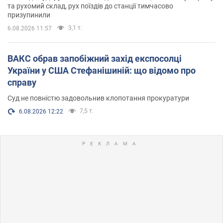
та рухомий склад, рух поїздів до станції тимчасово
призупинили
3,1 т.
6.08.2026 11:57
ВАКС обрав запобіжний захід експосолці
України у США Стефанішиній: що відомо про
справу
Суд не повністю задовольнив клопотання прокуратури
7,5 т.
6.08.2026 12:22