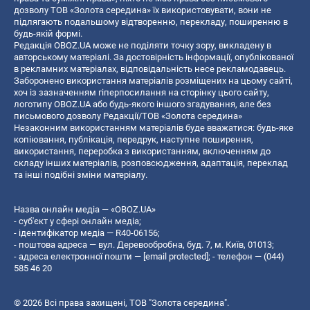
дозволу ТОВ «Золота середина» їх використовувати, вони не
підлягають подальшому відтворенню, перекладу, поширенню в
будь-якій формі.
Редакція OBOZ.UA може не поділяти точку зору, викладену в
авторському матеріалі. За достовірність інформації, опублікованої
в рекламних матеріалах, відповідальність несе рекламодавець.
Заборонено використання матеріалів розміщених на цьому сайті,
хоч із зазначенням гіперпосилання на сторінку цього сайту,
логотипу OBOZ.UA або будь-якого іншого згадування, але без
письмового дозволу Редакції/ТОВ «Золота середина»
Незаконним використанням матеріалів буде вважатися: будь-яке
копiювання, публiкацiя, передрук, наступне поширення,
використання, переробка з використанням, включенням до
складу інших матеріалів, розповсюдження, адаптація, переклад
та інші подібні зміни матеріалу.
Назва онлайн медіа — «OBOZ.UA»
- суб'єкт у сфері онлайн медіа;
- ідентифікатор медіа — R40-06156;
- поштова адреса — вул. Деревообробна, буд. 7, м. Київ, 01013;
- адреса електронної пошти —
[email protected]
; - телефон — (044)
585 46 20
© 2026 Всі права захищені, ТОВ "Золота середина".