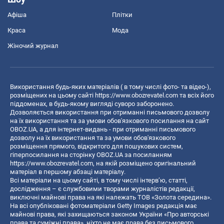
Афіша
Плітки
Краса
Мода
Жіночий журнал
Використання будь-яких матеріалів ( в тому числі фото- та відео-),
розміщених на цьому сайті
https://www.obozrevatel.com
та всіх його
піддоменах, в будь-якому вигляді суворо заборонено.
Дозволяється використання при отриманні письмового дозволу
на їх використання та за умови обов'язкового посилання на сайт
OBOZ.UA, а для інтернет-видань - при отриманні письмового
дозволу на їх використання та за умови обов'язкового
розміщення прямого, відкритого для пошукових систем,
гіперпосилання на сторінку OBOZ.UA за посиланням
https://www.obozrevatel.com
, на якій розміщено оригінальний
матеріал в першому абзаці матеріалу.
Всі матеріали на цьому сайті, в тому числі інтерв’ю, статті,
дослідження – є службовими творами журналістів редакції,
виключні майнові права на які належать ТОВ «Золота середина».
На всі опубліковані фотоматеріали Getty Images редакція має
майнові права, які захищаються законом України «Про авторські
права та суміжні права», ніхто не має права без письмового