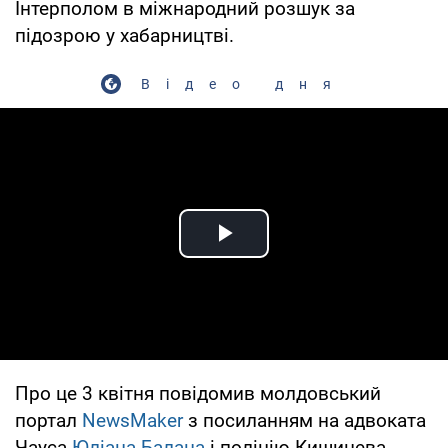
Інтерполом в міжнародний розшук за
підозрою у хабарництві.
Відео дня
Play Video
Про це 3 квітня повідомив молдовський
портал
NewsMaker
з посиланням на адвоката
Чауса
Юліана Балана
і поліцію Кишинева.