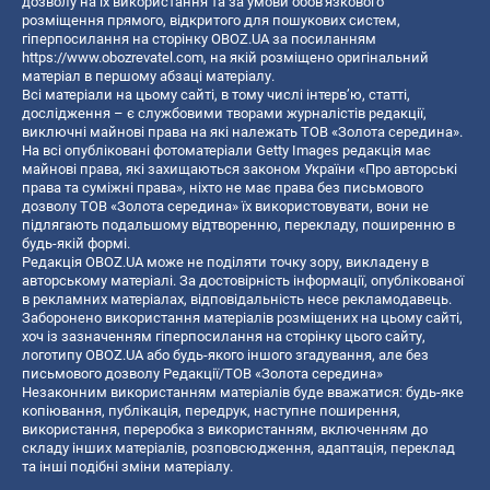
дозволу на їх використання та за умови обов'язкового
розміщення прямого, відкритого для пошукових систем,
гіперпосилання на сторінку OBOZ.UA за посиланням
https://www.obozrevatel.com
, на якій розміщено оригінальний
матеріал в першому абзаці матеріалу.
Всі матеріали на цьому сайті, в тому числі інтерв’ю, статті,
дослідження – є службовими творами журналістів редакції,
виключні майнові права на які належать ТОВ «Золота середина».
На всі опубліковані фотоматеріали Getty Images редакція має
майнові права, які захищаються законом України «Про авторські
права та суміжні права», ніхто не має права без письмового
дозволу ТОВ «Золота середина» їх використовувати, вони не
підлягають подальшому відтворенню, перекладу, поширенню в
будь-якій формі.
Редакція OBOZ.UA може не поділяти точку зору, викладену в
авторському матеріалі. За достовірність інформації, опублікованої
в рекламних матеріалах, відповідальність несе рекламодавець.
Заборонено використання матеріалів розміщених на цьому сайті,
хоч із зазначенням гіперпосилання на сторінку цього сайту,
логотипу OBOZ.UA або будь-якого іншого згадування, але без
письмового дозволу Редакції/ТОВ «Золота середина»
Незаконним використанням матеріалів буде вважатися: будь-яке
копiювання, публiкацiя, передрук, наступне поширення,
використання, переробка з використанням, включенням до
складу інших матеріалів, розповсюдження, адаптація, переклад
та інші подібні зміни матеріалу.