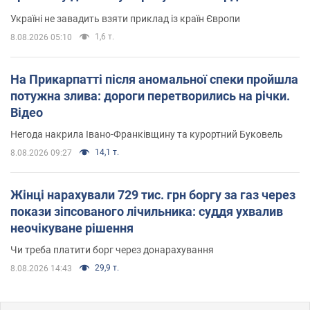
Україні не завадить взяти приклад із країн Європи
1,6 т.
8.08.2026 05:10
На Прикарпатті після аномальної спеки пройшла
потужна злива: дороги перетворились на річки.
Відео
Негода накрила Івано-Франківщину та курортний Буковель
14,1 т.
8.08.2026 09:27
Жінці нарахували 729 тис. грн боргу за газ через
покази зіпсованого лічильника: суддя ухвалив
неочікуване рішення
Чи треба платити борг через донарахування
29,9 т.
8.08.2026 14:43