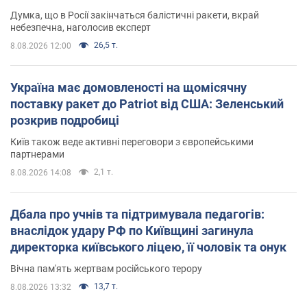
Думка, що в Росії закінчаться балістичні ракети, вкрай
небезпечна, наголосив експерт
26,5 т.
8.08.2026 12:00
Україна має домовленості на щомісячну
поставку ракет до Patriot від США: Зеленський
розкрив подробиці
Київ також веде активні переговори з європейськими
партнерами
2,1 т.
8.08.2026 14:08
Дбала про учнів та підтримувала педагогів:
внаслідок удару РФ по Київщині загинула
директорка київського ліцею, її чоловік та онук
Вічна пам'ять жертвам російського терору
13,7 т.
8.08.2026 13:32