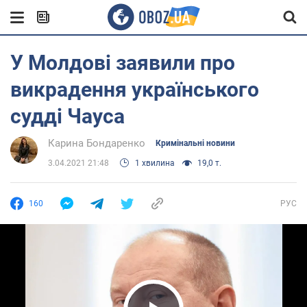
У Молдові заявили про
викрадення українського
судді Чауса
Карина Бондаренко
Кримінальні новини
3.04.2021 21:48
1 хвилина
19,0 т.
160
РУС