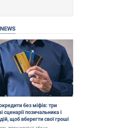
P NEWS
окредити без міфів: три
і сценарії позичальника і
дій, щоб вберегти свої гроші
ть діяти українці, аби не