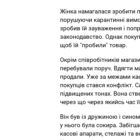
Жінка намагалася зробити п
порушуючи карантинні вимо
зробив їй зауваження і попр
законодавство. Однак покуп
щоб їй "пробили" товар.
Окрім співробітників магази
перебували поруч. Вдягти ма
продали. Уже за межами кас
покупців стався конфлікт. 
підвищених тонах. Вона ств
через що через якийсь час її
Він був із дружиною і сином
у нього була сокира. Забігш
касові апарати, стелажі та 