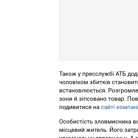
Також у пресслужбі АТБ дод
чоловіком збитків становит
встановлюється. Розгромлен
зони й зіпсовано товар. По
подивитися на
сайті компані
Особистість зловмисника в
місцевий житель. Його зат