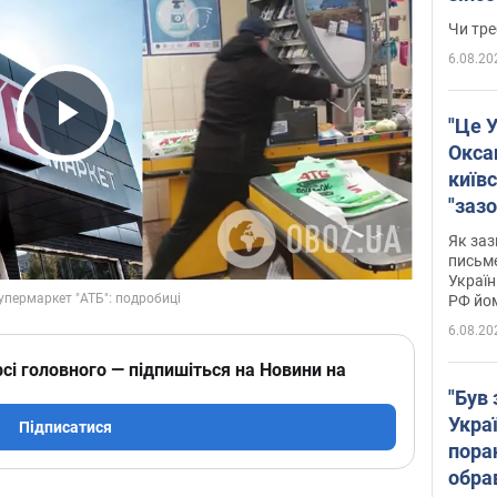
ухва
Чи тре
6.08.20
"Це У
Play Video
Окса
київс
"зазо
навіт
Як заз
знав,
письм
Україн
гено
РФ йо
6.08.20
сі головного — підпишіться на Новини на
"Був 
Укра
Підписатися
пора
обра