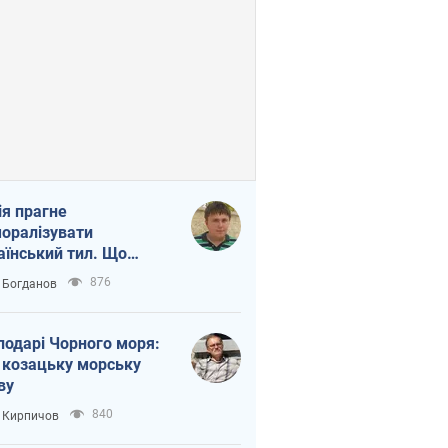
ія прагне
оралізувати
аїнський тил. Що
то собі нагадати
876
 Богданов
подарі Чорного моря:
 козацьку морську
ву
840
 Кирпичов