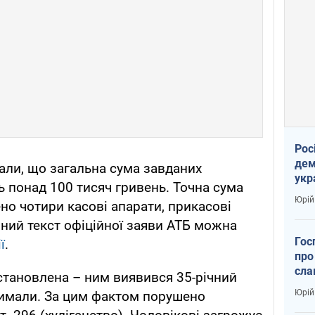
Рос
дем
али, що загальна сума завданих
укр
ь понад 100 тисяч гривень. Точна сума
вар
Юрій
о чотири касові апарати, прикасові
вний текст офіційної заяви АТБ можна
Гос
ї
.
про
сла
становлена – ним виявився 35-річний
Юрій
римали. За цим фактом порушено