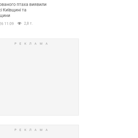
повий маршрут.
ованого птаха виявили
і Київщині та
щини
2,8 т.
26 11:09