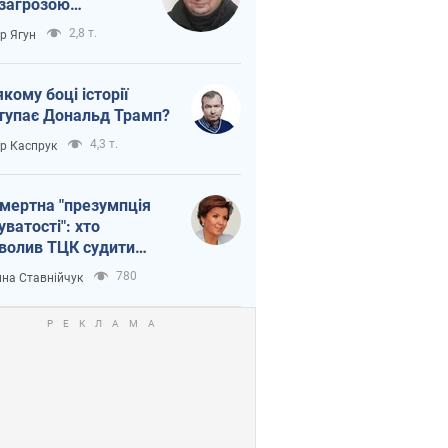
 загрозою
тична логістика
2,8 т.
ор Ягун
якому боці історії
тупає Дональд Трамп?
4,3 т.
ор Каспрук
мертна "презумпція
уватості": хто
волив ТЦК судити
иблих захисників
780
на Ставнійчук