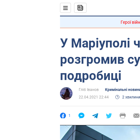
Герої вій
У Маріуполі 
розгромив су
подробиці
Гліб Іванов
Кримінальні новин
22.04.2021 22:44
2 хвилин
1