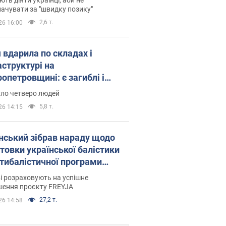
ачувати за "швидку позику"
2,6 т.
26 16:00
 вдарила по складах і
аструктурі на
опетровщині: є загиблі і
нені. Фото
уло четверо людей
5,8 т.
26 14:15
нський зібрав нараду щодо
товки української балістики
JA: які рішення готуються
і розраховують на успішне
шення проєкту FREYJA
27,2 т.
26 14:58