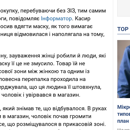
окупку, перебуваючи без ЗІЗ, тим самим
ги, повідомляє
Інформатор
. Касир
осив вдягти маску, як того вимагає
TO
ниця відмовилася і наполягала на тому,
ну, зауваження жінці робили й люди, які
ску її це не змусило. Товар їй не
ової зони між жінкою та одним із
Словесна перепалка проходила на
ерджувала, що ця людина її штовхнула,
 чоловік і увірвався в магазин.
Мікр
, який знімав те, що відбувалося. В руках
типов
и в магазин, чоловік почав громити
план 
все, що розміщувалося в прикасовій зоні.
Що маю