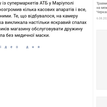
нети
у із супермаркетів АТБ у Маріуполі
Травм
Фото
на меж
розгромив кілька касових апаратів і все,
Черка
ними. Те, що відбувалося, на камеру
6.08.20
яка викликала настільки яскравий спалах
тників магазину обслуговувати дружину
ула без медичної маски.
ідео дня