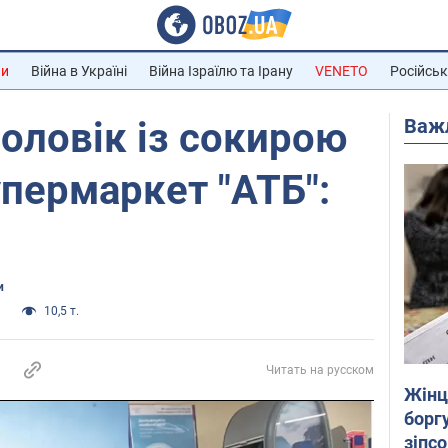
ни
Війна в Україні
Війна Ізраїлю та Ірану
VENETO
Російськ
Важ
чоловік із сокирою
пермаркет "АТБ":
и
и
10,5 т.
Читать на русском
Жінці
боргу
зіпс