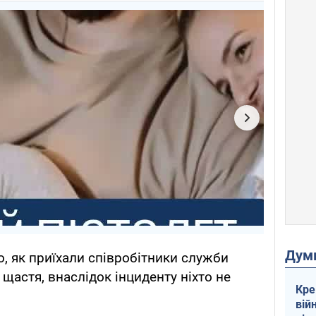
Дум
го, як приїхали співробітники служби
 щастя, внаслідок інциденту ніхто не
Кре
вій