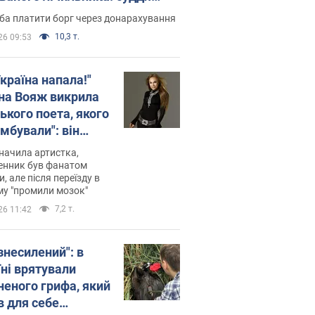
лив неочікуване рішення
ба платити борг через донарахування
10,3 т.
26 09:53
країна напала!"
на Вояж викрила
ького поета, якого
мбували": він
ь російської не
начила артистка,
 а тепер хоче
енник був фанатом
и, але після переїзду в
циду українців
му "промили мозок"
7,2 т.
26 11:42
знесилений": в
їні врятували
неного грифа, який
в для себе