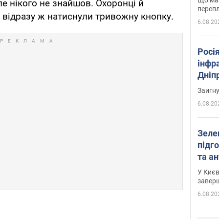
ле нікого не знайшов. Охоронці й
перепл
 відразу ж натиснули тривожну кнопку.
6.08.20
Росія
інфр
Дніпр
пора
Заигн
6.08.20
Зеле
підго
та антибалістичної програми
FREY
У Києв
завер
6.08.20