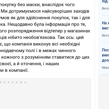
під
покупку без маски, внаслідок чого
кри
Вікт
. Ми дотримуємося найсуворіших заходів
ов як для здійснення покупок, так і для
На 
ка. Нещодавно була інформація про те,
вис
ого розпорядження відтепер у магазинах
Вікт
ців нібито необов'язкова. Так ось: цей
, що компанія виконує всі необхідні
Пос
онодавчому полі і в межах чинного
вин
 кожного з розумінням ставитися до цих
доз
своєї, а й оточення, і наших
заг
Мари
и в компанії.