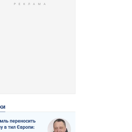
ки
мль переносить
ну в тил Європи: