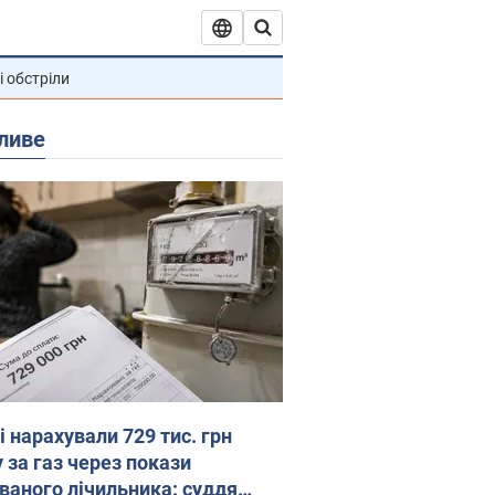
і обстріли
ливе
 нарахували 729 тис. грн
 за газ через покази
ованого лічильника: суддя