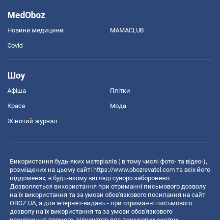
MedOboz
Новини медицини
MAMACLUB
Covid
Шоу
Афіша
Плітки
Краса
Мода
Жіночий журнал
Використання будь-яких матеріалів ( в тому числі фото- та відео-),
розміщених на цьому сайті
https://www.obozrevatel.com
та всіх його
піддоменах, в будь-якому вигляді суворо заборонено.
Дозволяється використання при отриманні письмового дозволу
на їх використання та за умови обов'язкового посилання на сайт
OBOZ.UA, а для інтернет-видань - при отриманні письмового
дозволу на їх використання та за умови обов'язкового
розміщення прямого, відкритого для пошукових систем,