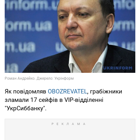
Як повідомляв
OBOZREVATEL
, грабіжники
зламали 17 сейфів в VIP-відділенні
"УкрСиббанку".