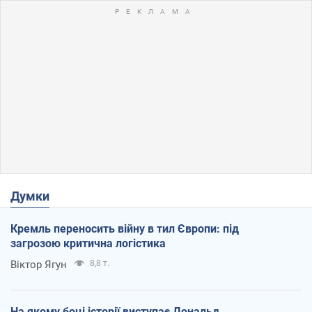
Думки
Кремль переносить війну в тил Європи: під
загрозою критична логістика
Віктор Ягун
8,8 т.
На якому боці історії виступає Дональд