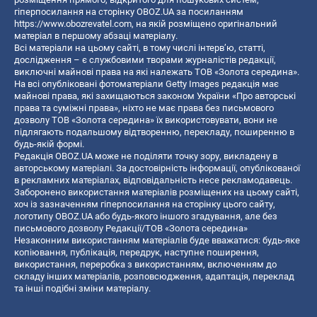
гіперпосилання на сторінку OBOZ.UA за посиланням
https://www.obozrevatel.com
, на якій розміщено оригінальний
матеріал в першому абзаці матеріалу.
Всі матеріали на цьому сайті, в тому числі інтерв’ю, статті,
дослідження – є службовими творами журналістів редакції,
виключні майнові права на які належать ТОВ «Золота середина».
На всі опубліковані фотоматеріали Getty Images редакція має
майнові права, які захищаються законом України «Про авторські
права та суміжні права», ніхто не має права без письмового
дозволу ТОВ «Золота середина» їх використовувати, вони не
підлягають подальшому відтворенню, перекладу, поширенню в
будь-якій формі.
Редакція OBOZ.UA може не поділяти точку зору, викладену в
авторському матеріалі. За достовірність інформації, опублікованої
в рекламних матеріалах, відповідальність несе рекламодавець.
Заборонено використання матеріалів розміщених на цьому сайті,
хоч із зазначенням гіперпосилання на сторінку цього сайту,
логотипу OBOZ.UA або будь-якого іншого згадування, але без
письмового дозволу Редакції/ТОВ «Золота середина»
Незаконним використанням матеріалів буде вважатися: будь-яке
копiювання, публiкацiя, передрук, наступне поширення,
використання, переробка з використанням, включенням до
складу інших матеріалів, розповсюдження, адаптація, переклад
та інші подібні зміни матеріалу.