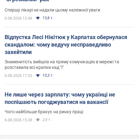
Спершу лікарі не надали цьому належної уваги
13,8 т.
6.08.2026 12:46
Відпустка Лесі Нікітюк у Карпатах обернулася
скандалом: чому ведучу несправедливо
захейтили
Знаменитість вийшла на пряму комунікацію в мережі та
розставила всі крапки над "і"
10,3 т.
6.08.2026 17:32
Не лише через зарплату: чому українці не
поспішають погоджуватися на вакансії
Чого найбільше бракує на ринку праці
2,9 т.
6.08.2026 15:38