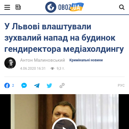
У Львові влаштували
зухвалий напад на будинок
гендиректора медіахолдингу
Антон Малиновський
Кримінальні новини
4.06.2020 16:31
9,3 т.
2
РУС