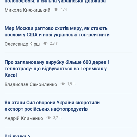
полонофобія, а сильна українська держава
Микола Княжицький
474
Мер Москви раптово схотів миру, як стають
послом у США й нові українські топ-рейтинги
Олександр Кірш
2,8 т.
Про заплановану вирубку більше 600 дерев і
теплотрасу: що відбувається на Теремках у
Києві
Владислав Самойленко
1,9 т.
Як атаки Сил оборони України скоротили
експорт російських нафтопродуктів
Андрій Клименко
3,7 т.
Всі думки