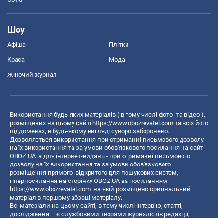
Шоу
Афіша
Плітки
Краса
Мода
Жіночий журнал
Використання будь-яких матеріалів ( в тому числі фото- та відео-),
розміщених на цьому сайті
https://www.obozrevatel.com
та всіх його
піддоменах, в будь-якому вигляді суворо заборонено.
Дозволяється використання при отриманні письмового дозволу
на їх використання та за умови обов'язкового посилання на сайт
OBOZ.UA, а для інтернет-видань - при отриманні письмового
дозволу на їх використання та за умови обов'язкового
розміщення прямого, відкритого для пошукових систем,
гіперпосилання на сторінку OBOZ.UA за посиланням
https://www.obozrevatel.com
, на якій розміщено оригінальний
матеріал в першому абзаці матеріалу.
Всі матеріали на цьому сайті, в тому числі інтерв’ю, статті,
дослідження – є службовими творами журналістів редакції,