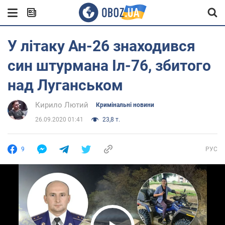
У літаку Ан-26 знаходився
син штурмана Іл-76, збитого
над Луганськом
Кирило Лютий
Кримінальні новини
26.09.2020 01:41
23,8 т.
9
РУС