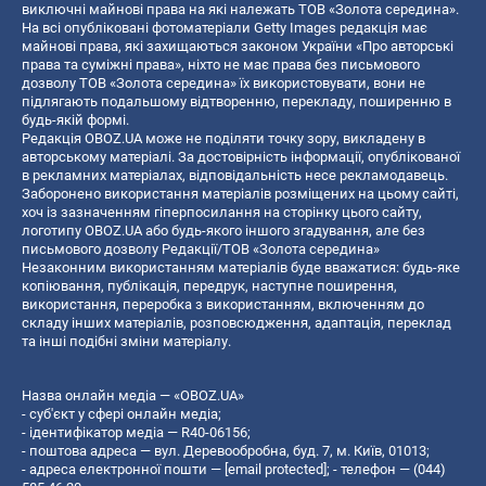
виключні майнові права на які належать ТОВ «Золота середина».
На всі опубліковані фотоматеріали Getty Images редакція має
майнові права, які захищаються законом України «Про авторські
права та суміжні права», ніхто не має права без письмового
дозволу ТОВ «Золота середина» їх використовувати, вони не
підлягають подальшому відтворенню, перекладу, поширенню в
будь-якій формі.
Редакція OBOZ.UA може не поділяти точку зору, викладену в
авторському матеріалі. За достовірність інформації, опублікованої
в рекламних матеріалах, відповідальність несе рекламодавець.
Заборонено використання матеріалів розміщених на цьому сайті,
хоч із зазначенням гіперпосилання на сторінку цього сайту,
логотипу OBOZ.UA або будь-якого іншого згадування, але без
письмового дозволу Редакції/ТОВ «Золота середина»
Незаконним використанням матеріалів буде вважатися: будь-яке
копiювання, публiкацiя, передрук, наступне поширення,
використання, переробка з використанням, включенням до
складу інших матеріалів, розповсюдження, адаптація, переклад
та інші подібні зміни матеріалу.
Назва онлайн медіа — «OBOZ.UA»
- суб'єкт у сфері онлайн медіа;
- ідентифікатор медіа — R40-06156;
- поштова адреса — вул. Деревообробна, буд. 7, м. Київ, 01013;
- адреса електронної пошти —
[email protected]
; - телефон — (044)