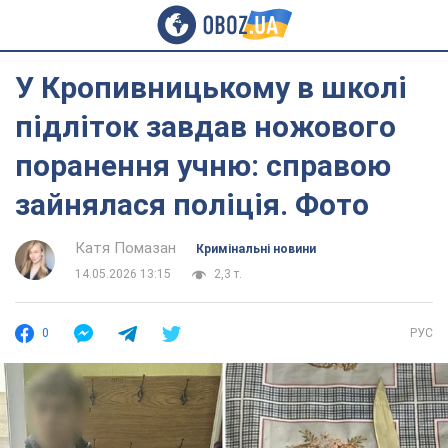
У Кропивницькому в школі
підліток завдав ножового
поранення учню: справою
зайнялася поліція. Фото
Катя Помазан
Кримінальні новини
14.05.2026 13:15
2,3 т.
0
РУС