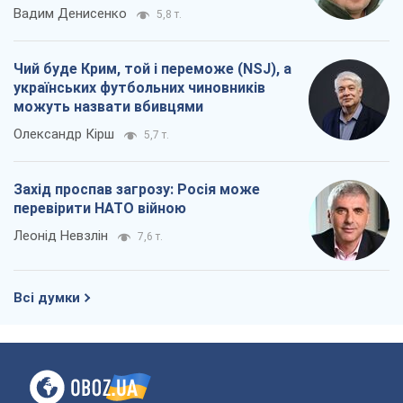
Вадим Денисенко
5,8 т.
Чий буде Крим, той і переможе (NSJ), а
українських футбольних чиновників
можуть назвати вбивцями
Олександр Кірш
5,7 т.
Захід проспав загрозу: Росія може
перевірити НАТО війною
Леонід Невзлін
7,6 т.
Всі думки