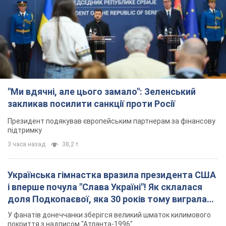
"Ми вдячні, але цього замало": Зеленський
закликав посилити санкції проти Росії
Президент подякував європейським партнерам за фінансову
підтримку
3 часа назад
38,2 т.
Українська гімнастка вразила президента США
і вперше почула "Слава Україні"! Як склалася
доля Подкопаєвої, яка 30 років тому виграла
"золото" Олімпіади
У фанатів донеччанки зберігся великий шматок килимового
покриття з надписом "Атланта-1996"