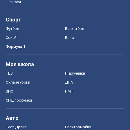
Черкаси
Спорт
Футбол
Баскетбол
Хокей
Бокс
Формула-1
Моя школа
ГДЗ
Підручники
Онлайн уроки
ДПА
ЗНО
НМТ
СНД посібники
Авто
Тест Драйв
Електромобілі