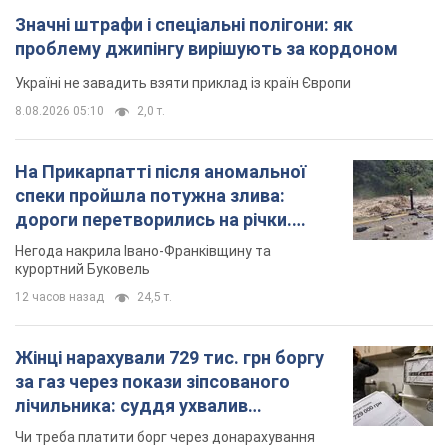
Значні штрафи і спеціальні полігони: як
проблему джипінгу вирішують за кордоном
Україні не завадить взяти приклад із країн Європи
8.08.2026 05:10
2,0 т.
На Прикарпатті після аномальної
спеки пройшла потужна злива:
дороги перетворились на річки.
Відео
Негода накрила Івано-Франківщину та
курортний Буковель
12 часов назад
24,5 т.
Жінці нарахували 729 тис. грн боргу
за газ через покази зіпсованого
лічильника: суддя ухвалив
неочікуване рішення
Чи треба платити борг через донарахування