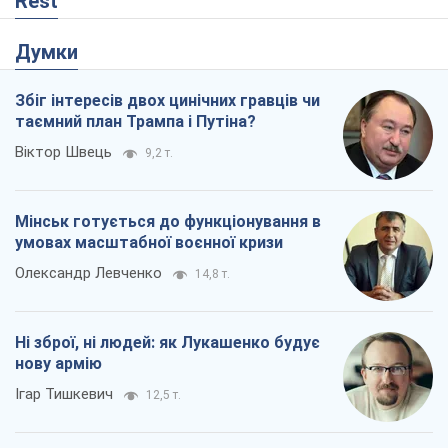
Rest
Думки
Збіг інтересів двох цинічних гравців чи
таємний план Трампа і Путіна?
Віктор Швець
9,2 т.
Мінськ готується до функціонування в
умовах масштабної воєнної кризи
Олександр Левченко
14,8 т.
Ні зброї, ні людей: як Лукашенко будує
нову армію
Ігар Тишкевич
12,5 т.