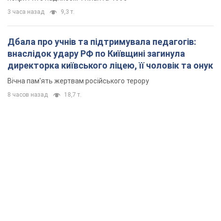
3 часа назад
9,3 т.
Дбала про учнів та підтримувала педагогів:
внаслідок удару РФ по Київщині загинула
директорка київського ліцею, її чоловік та онук
Вічна пам'ять жертвам російського терору
8 часов назад
18,7 т.