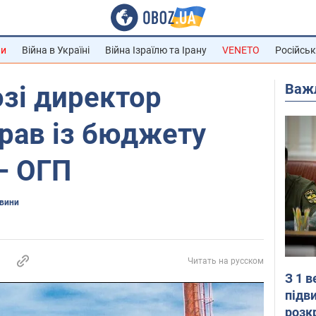
ни
Війна в Україні
Війна Ізраїлю та Ірану
VENETO
Російськ
Важ
зі директор
рав із бюджету
– ОГП
овини
Читать на русском
З 1 
підв
розк