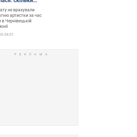
лася: скільки
мувала співачка
ату не врахували
тню артистки за час
 в Чернівецькій
онії
26 04:01