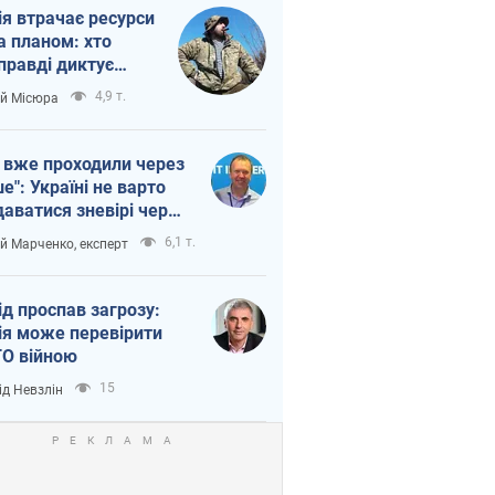
ія втрачає ресурси
а планом: хто
правді диктує
п війни
4,9 т.
ій Місюра
 вже проходили через
ше": Україні не варто
даватися зневірі через
етний терор
6,1 т.
ій Марченко, експерт
ід проспав загрозу:
ія може перевірити
О війною
15
ід Невзлін