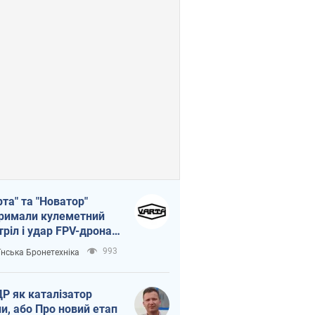
рта" та "Новатор"
римали кулеметний
тріл і удар FPV-дрона,
тувавши життя
993
їнська Бронетехніка
церу ЗСУ
Р як каталізатор
ни, або Про новий етап