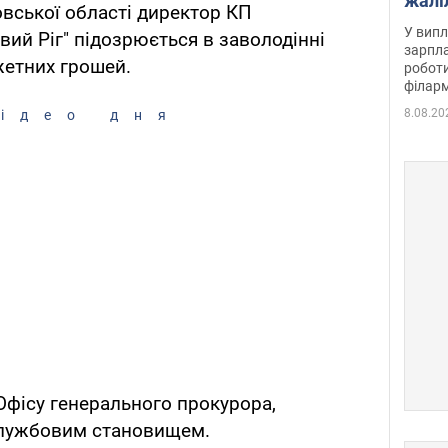
жалі
вської області директор КП
отри
У випл
ий Ріг" підозрюється в заволодінні
зарпла
жетних грошей.
роботи
філарм
8.08.20
ідео дня
фісу генерального прокурора,
лужбовим становищем.