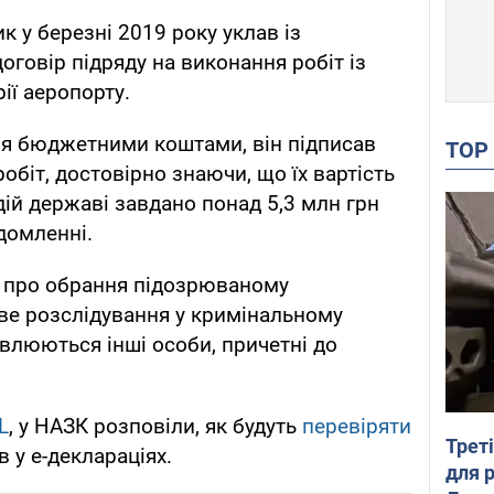
к у березні 2019 року уклав із
говір підряду на виконання робіт із
ії аеропорту.
ня бюджетними коштами, він підписав
TO
біт, достовірно знаючи, що їх вартість
дій державі завдано понад 5,3 млн грн
ідомленні.
я про обрання підозрюваному
ве розслідування у кримінальному
влюються інші особи, причетні до
L
, у НАЗК розповіли, як будуть
перевіряти
Трет
в у е-деклараціях.
для 