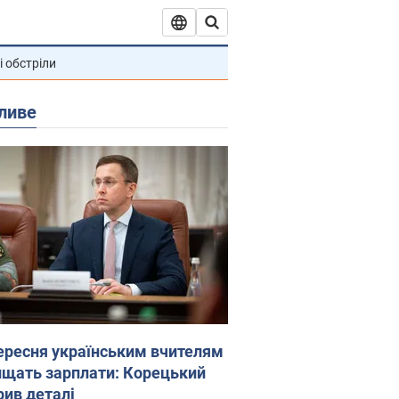
і обстріли
ливе
вересня українським вчителям
ищать зарплати: Корецький
рив деталі