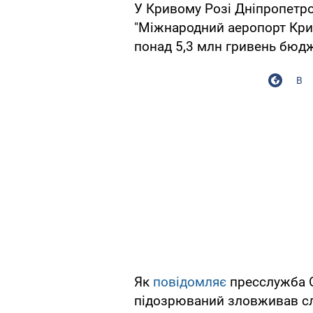
У Кривому Розі Дніпропетро
"Міжнародний аеропорт Крив
понад 5,3 млн гривень бюд
В
Як
повідомляє
пресслужба О
підозрюваний зловживав с