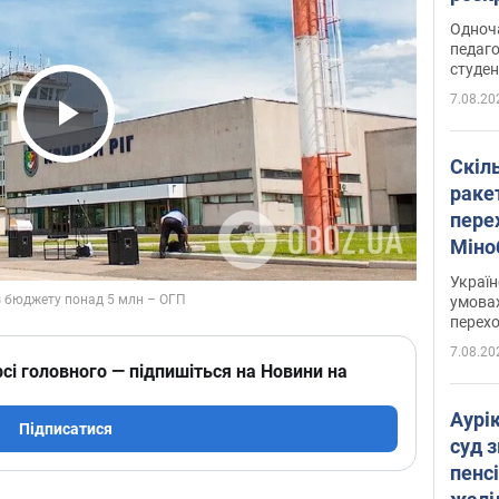
Одноч
педаго
студен
7.08.20
Play Video
Скіл
раке
перех
Міно
цифр
Украї
умовах
перех
7.08.20
сі головного — підпишіться на Новини на
Аурі
Підписатися
суд 
пенсі