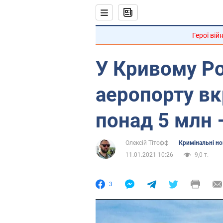
Герої вій
У Кривому Ро
аеропорту вк
понад 5 млн 
Олексій Тітофф
Кримінальні н
11.01.2021 10:26
9,0 т.
3