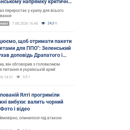
нському напрямку критичний
омфорт: як це вдалося
аз переростає у кризу для всього
овання
24,3 т.
роєкт
7.08.2026 16:40
цюємо, щоб отримати пакети
кетами для ППО": Зеленський
ухав доповідь Драпатого і
сував нові кроки
а, він обговорив з головкомом
і питання в українській армії
3,5 т.
26 14:51
упованій Ялті прогриміли
жні вибухи: валить чорний
Фото і відео
 ймовірно, опинилося під атакою