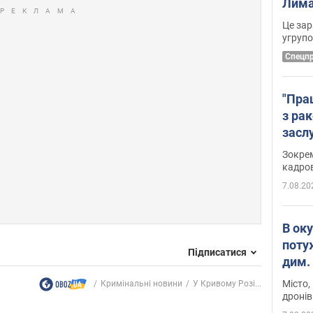
Лима
диск
Це зар
угруп
Cпецп
"Пра
з ра
засл
анон
Зокрем
кадров
7.08.20
В ок
поту
Підписатися
дим. 
Місто,
Кримінальні новини
У Кривому Розі...
дронів