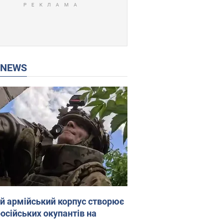
P NEWS
ій армійський корпус створює
російських окупантів на