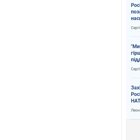
Рос
поз
нас
тем
Серг
"Ми
гір
під
рак
Серг
Зах
Рос
НАТ
Леон