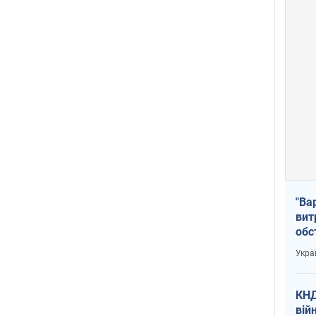
"Ва
вит
обс
вря
Укра
офі
КНД
вій