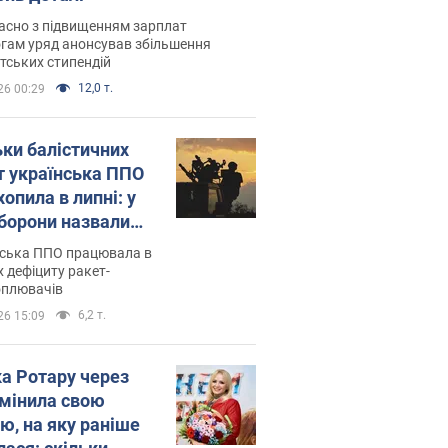
асно з підвищенням зарплат
гам уряд анонсував збільшення
тських стипендій
12,0 т.
26 00:29
ьки балістичних
т українська ППО
опила в липні: у
борони назвали
у
нська ППО працювала в
 дефіциту ракет-
оплювачів
6,2 т.
26 15:09
ка Ротару через
змінила свою
ю, на яку раніше