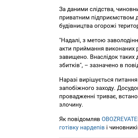
За даними слідства, чиновни
приватним підприємством до
будівництва огорожі територ
"Надалі, з метою заволодін
акти приймання виконаних ро
завищено. Внаслідок таких 
збитків", – зазначено в пов
Наразі вирішується питанн
запобіжного заходу. Досудо
провадженні триває, встано
злочину.
Як повідомляв
OBOZREVATE
готівку нардепів
і чиновникі