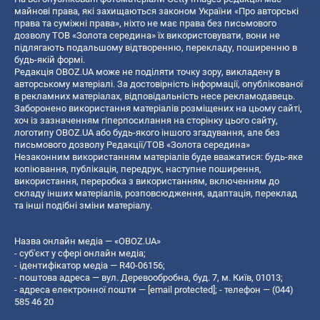
майнові права, які захищаються законом України «Про авторські
права та суміжні права», ніхто не має права без письмового
дозволу ТОВ «Золота середина» їх використовувати, вони не
підлягають подальшому відтворенню, перекладу, поширенню в
будь-якій формі.
Редакція OBOZ.UA може не поділяти точку зору, викладену в
авторському матеріалі. За достовірність інформації, опублікованої
в рекламних матеріалах, відповідальність несе рекламодавець.
Заборонено використання матеріалів розміщених на цьому сайті,
хоч із зазначенням гіперпосилання на сторінку цього сайту,
логотипу OBOZ.UA або будь-якого іншого згадування, але без
письмового дозволу Редакції/ТОВ «Золота середина»
Незаконним використанням матеріалів буде вважатися: будь-яке
копiювання, публiкацiя, передрук, наступне поширення,
використання, переробка з використанням, включенням до
складу інших матеріалів, розповсюдження, адаптація, переклад
та інші подібні зміни матеріалу.
Назва онлайн медіа — «OBOZ.UA»
- суб'єкт у сфері онлайн медіа;
- ідентифікатор медіа — R40-06156;
- поштова адреса — вул. Деревообробна, буд. 7, м. Київ, 01013;
- адреса електронної пошти —
[email protected]
; - телефон — (044)
585 46 20