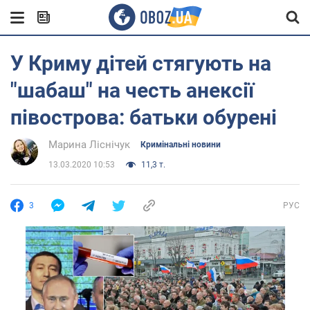
У Криму дітей стягують на
"шабаш" на честь анексії
півострова: батьки обурені
Марина Ліснічук
Кримінальні новини
13.03.2020 10:53
11,3 т.
3
РУС