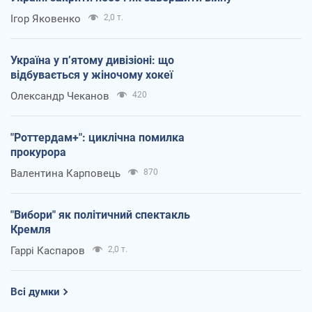
Ігор Яковенко
2,0 т.
Україна у п’ятому дивізіоні: що
відбувається у жіночому хокеї
Олександр Чеканов
420
"Роттердам+": циклічна помилка
прокурора
Валентина Карповець
870
"Вибори" як політичний спектакль
Кремля
Гаррі Каспаров
2,0 т.
Всі думки