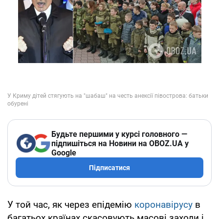
Будьте першими у курсі головного —
підпишіться на Новини на OBOZ.UA у
Google
Підписатися
У той час, як через епідемію
коронавірусу
в
багатьох країнах скасовують масові заходи і