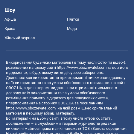
Шоу
Афіша
Плітки
Краса
Мода
Жіночий журнал
Використання будь-яких матеріалів ( в тому числі фото- та відео-),
розміщених на цьому сайті
https://www.obozrevatel.com
та всіх його
піддоменах, в будь-якому вигляді суворо заборонено.
Дозволяється використання при отриманні письмового дозволу
на їх використання та за умови обов'язкового посилання на сайт
OBOZ.UA, а для інтернет-видань - при отриманні письмового
дозволу на їх використання та за умови обов'язкового
розміщення прямого, відкритого для пошукових систем,
гіперпосилання на сторінку OBOZ.UA за посиланням
https://www.obozrevatel.com
, на якій розміщено оригінальний
матеріал в першому абзаці матеріалу.
Всі матеріали на цьому сайті, в тому числі інтерв’ю, статті,
дослідження – є службовими творами журналістів редакції,
виключні майнові права на які належать ТОВ «Золота середина».
На всі опубліковані фотоматеріали Getty Images редакція має