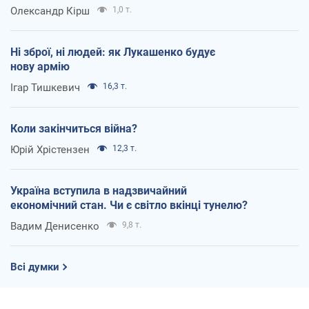
Олександр Кірш
1,0 т.
Ні зброї, ні людей: як Лукашенко будує
нову армію
Ігар Тишкевич
16,3 т.
Коли закінчиться війна?
Юрій Хрістензен
12,3 т.
Україна вступила в надзвичайний
економічний стан. Чи є світло вкінці тунелю?
Вадим Денисенко
9,8 т.
Всі думки