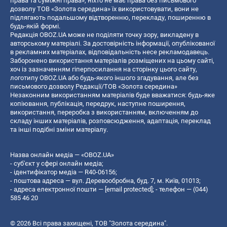
права та суміжні права», ніхто не має права без письмового
дозволу ТОВ «Золота середина» їх використовувати, вони не
підлягають подальшому відтворенню, перекладу, поширенню в
будь-якій формі.
Редакція OBOZ.UA може не поділяти точку зору, викладену в
авторському матеріалі. За достовірність інформації, опублікованої
в рекламних матеріалах, відповідальність несе рекламодавець.
Заборонено використання матеріалів розміщених на цьому сайті,
хоч із зазначенням гіперпосилання на сторінку цього сайту,
логотипу OBOZ.UA або будь-якого іншого згадування, але без
письмового дозволу Редакції/ТОВ «Золота середина»
Незаконним використанням матеріалів буде вважатися: будь-яке
копiювання, публiкацiя, передрук, наступне поширення,
використання, переробка з використанням, включенням до
складу інших матеріалів, розповсюдження, адаптація, переклад
та інші подібні зміни матеріалу.
Назва онлайн медіа — «OBOZ.UA»
- суб'єкт у сфері онлайн медіа;
- ідентифікатор медіа — R40-06156;
- поштова адреса — вул. Деревообробна, буд. 7, м. Київ, 01013;
- адреса електронної пошти —
[email protected]
; - телефон — (044)
585 46 20
© 2026 Всі права захищені, ТОВ "Золота середина".