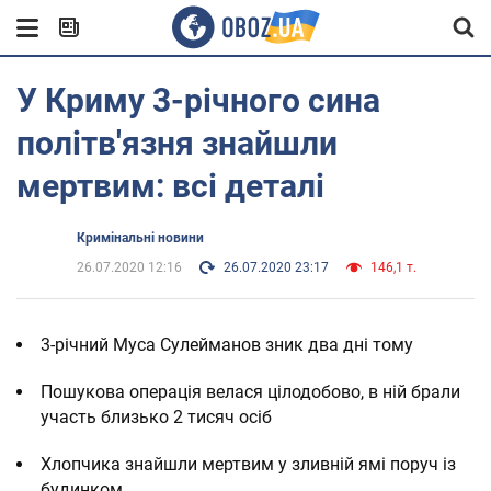
У Криму 3-річного сина
політв'язня знайшли
мертвим: всі деталі
Кримінальні новини
26.07.2020 12:16
26.07.2020 23:17
146,1 т.
3-річний Муса Сулейманов зник два дні тому
Пошукова операція велася цілодобово, в ній брали
участь близько 2 тисяч осіб
Хлопчика знайшли мертвим у зливній ямі поруч із
будинком