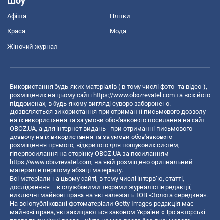
Шоу
Афіша
Плітки
Краса
Мода
Жіночий журнал
Використання будь-яких матеріалів ( в тому числі фото- та відео-),
розміщених на цьому сайті
https://www.obozrevatel.com
та всіх його
піддоменах, в будь-якому вигляді суворо заборонено.
Дозволяється використання при отриманні письмового дозволу
на їх використання та за умови обов'язкового посилання на сайт
OBOZ.UA, а для інтернет-видань - при отриманні письмового
дозволу на їх використання та за умови обов'язкового
розміщення прямого, відкритого для пошукових систем,
гіперпосилання на сторінку OBOZ.UA за посиланням
https://www.obozrevatel.com
, на якій розміщено оригінальний
матеріал в першому абзаці матеріалу.
Всі матеріали на цьому сайті, в тому числі інтерв’ю, статті,
дослідження – є службовими творами журналістів редакції,
виключні майнові права на які належать ТОВ «Золота середина».
На всі опубліковані фотоматеріали Getty Images редакція має
майнові права, які захищаються законом України «Про авторські