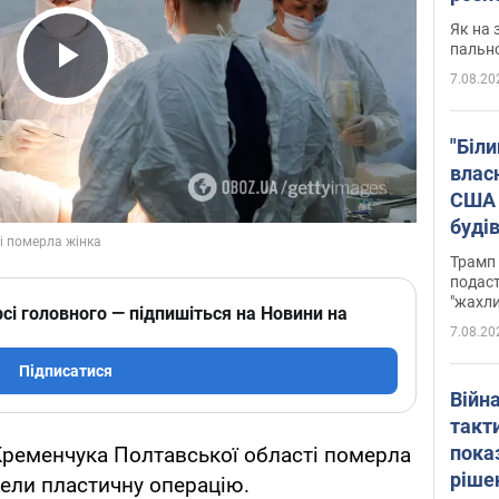
Як на 
пальн
7.08.20
Play Video
"Біли
влас
США 
буді
зали
Трамп 
подаст
"жахли
сі головного — підпишіться на Новини на
7.08.20
Підписатися
Війн
такт
пока
 Кременчука Полтавської області померла
ріше
овели пластичну операцію.