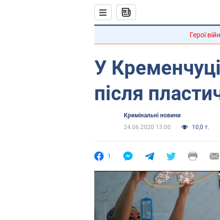
Герої вій
У Кременчуц
після пластич
Кримінальні новини
24.06.2020 13:00
10,0 т.
1