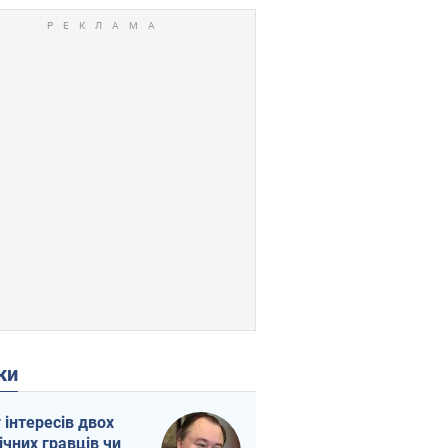
ки
г інтересів двох
ічних гравців чи