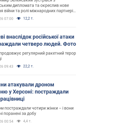
ським дипломата та окреслив нове
я війни та ролі міжнародних партнерів
тьбі з Росією
12,2 т.
26 07:00
ві внаслідок російської атаки
раждали четверо людей. Фото
продовжує регулярний ракетний терор
і
22,2 т.
26 09:43
яни атакували дроном
рню у Херсоні: постраждали
рацівниці
м постраждали чотири жінки – і вони
ні поранені за добу
4,4 т.
26 00:54