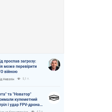
ід проспав загрозу:
ія може перевірити
О війною
5,1 т.
ід Невзлін
рта" та "Новатор"
римали кулеметний
тріл і удар FPV-дрона,
тувавши життя
4,2 т.