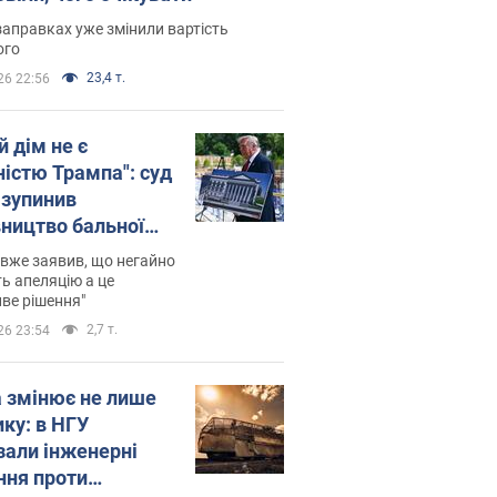
заправках уже змінили вартість
ого
23,4 т.
26 22:56
й дім не є
ністю Трампа": суд
зупинив
вництво бальної
 за $400 млн
вже заявив, що негайно
ь апеляцію а це
ве рішення"
2,7 т.
26 23:54
а змінює не лише
ику: в НГУ
зали інженерні
ння проти