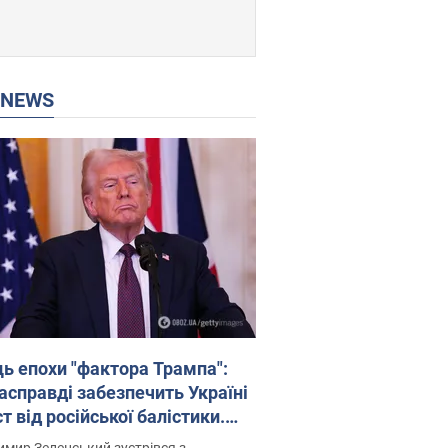
P NEWS
ць епохи "фактора Трампа":
насправді забезпечить Україні
т від російської балістики.
рв’ю з Безсмертним
мир Зеленський зустрівся з