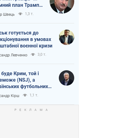
мний план Трампа
тіна?
1,3 т.
ор Швець
ськ готується до
кціонування в умовах
штабної воєнної кризи
3,0 т.
сандр Левченко
 буде Крим, той і
еможе (NSJ), а
аїнських футбольних
овників можуть
1,1 т.
сандр Кірш
вати вбивцями