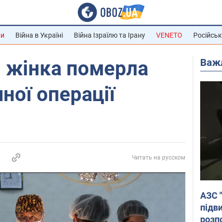
ни
Війна в Україні
Війна Ізраїлю та Ірану
VENETO
Російськ
Важ
і жінка померла
ної операції
Читать на русском
АЗС 
підв
розпо