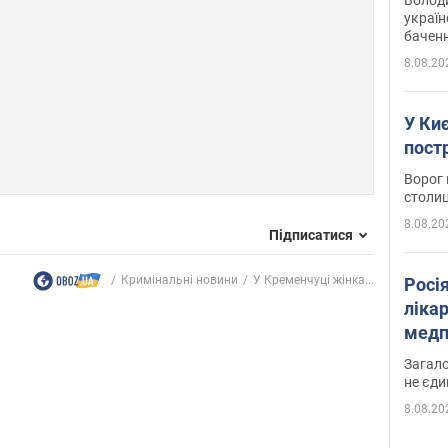
україн
баченн
у боро
8.08.20
У Киє
пост
Ворог 
столиц
8.08.20
Підписатися
Кримінальні новини
У Кременчуці жінка...
Росі
ліка
медп
Загало
не єди
8.08.20