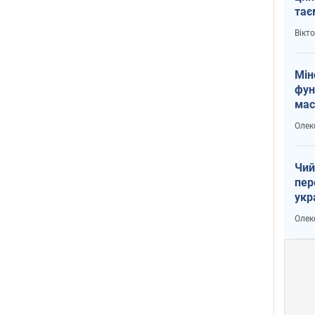
тає
і Пу
Вікт
Мін
фун
мас
Олек
Чий
пер
укр
чин
Олек
наз