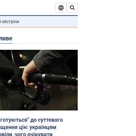
і обстріли
ливе
"готуються" до суттєвого
ищення цін: українцям
віли, чого очікувати