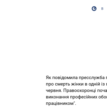
В
Як повідомила пресслужба п
про смерть жінки в одній і
червня. Правоохоронці поч
виконання професійних обо
працівником".