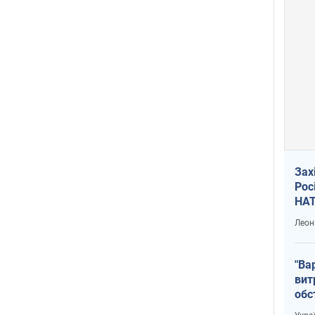
Зах
Рос
НАТ
Леон
"Ва
вит
обс
вря