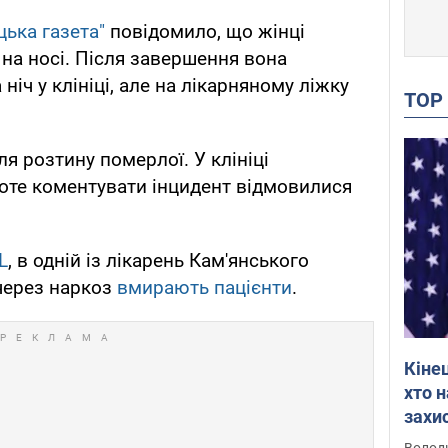
ька газета"
повідомило, що жінці
на носі. Після завершення вона
ніч у клініці, але на лікарняному ліжку
TO
ля розтину померлої. У клініці
роте коментувати інцидент відмовилися
L
, в одній із лікарень Кам'янського
через наркоз
вмирають пацієнти
.
Кіне
хто 
захис
Інте
Володи