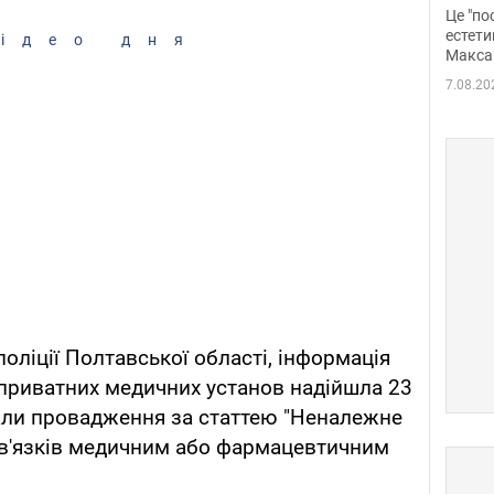
росі
Це "по
Фото
естети
ідео дня
Макса
7.08.20
оліції Полтавської області, інформація
з приватних медичних установ надійшла 23
али провадження за статтею "Неналежне
в'язків медичним або фармацевтичним