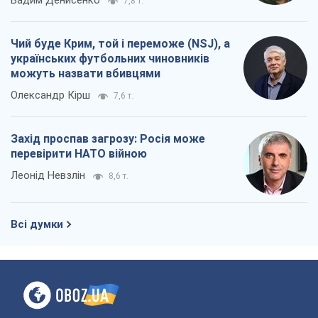
7,8 т.
Чий буде Крим, той і переможе (NSJ), а
українських футбольних чиновників
можуть назвати вбивцями
Олександр Кірш
7,6 т.
Захід проспав загрозу: Росія може
перевірити НАТО війною
Леонід Невзлін
8,6 т.
Всі думки