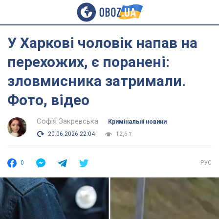
У Харкові чоловік напав на
перехожих, є поранені:
зловмисника затримали.
Фото, відео
Софія Закревська
Кримінальні новини
20.06.2026 22:04
12,6 т.
0
РУС