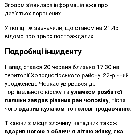
Згодом зʼявилася інформація вже про
девʼятьох поранених.
У поліції ж зазначили, що станом на 21:45
відомо про трьох постраждалих.
Подробиці інциденту
Напад стався 20 червня близько 17:30 на
території Холодногірського району. 22-річний
уродженець Черкас увірвався до
торгівельного кіоску та
уламком розбитої
пляшки завдав різаних ран чоловіку
, після
чого
вдарив кулаком по голові продавчиню
.
Тікаючи з місця злочину, нападник також
вдарив ногою в обличчя літню жінку, яка