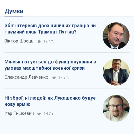
Думки
Збіг інтересів двох цинічних гравців чи
таємний план Трампа і Путіна?
Віктор Швець
12,4 т.
Мінськ готується до функціонування в
умовах масштабної воєнної кризи
Олександр Левченко
17,3 т.
Ні зброї, ні людей: як Лукашенко будує
нову армію
Ігар Тишкевич
14,7 т.