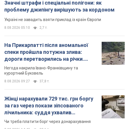
Значні штрафи і спеціальні полігони: як
проблему джипінгу вирішують за кордоном
Україні не завадить взяти приклад із країн Європи
8.08.2026 05:10
2,7 т.
На Прикарпатті після аномальної
спеки пройшла потужна злива:
дороги перетворились на річки.
Відео
Негода накрила Івано-Франківщину та
курортний Буковель
8.08.2026 09:27
37,8 т.
Жінці нарахували 729 тис. грн боргу
за газ через покази зіпсованого
лічильника: суддя ухвалив
неочікуване рішення
Чи треба платити борг через донарахування