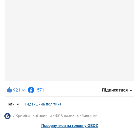
921
571
Підписатися
Теги
Редакційна політика
Кримінальні новини
ФСБ називає вбивцями...
Повернутися на головну OBOZ