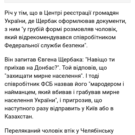
Річ у тім, що в Центрі реєстрації громадян
України, де Щербак оформлював документи,
з ним "у грубій формі розмовляв чоловік,
який відрекомендувався співробітником
Федеральної служби безпеки".
Він запитав Євгена Щербака: "Навіщо ти
приїхав на Донбас?". Той відповів, що
"захищати мирне населення". І тоді
співробітник ФСБ назвав його "мародером і
найманцем, який вбивав і грабував мирне
населення України", і пригрозив, що
наступного разу відправить у Київ або в
Казахстан.
Переляканий чоловік втік у Челябінську