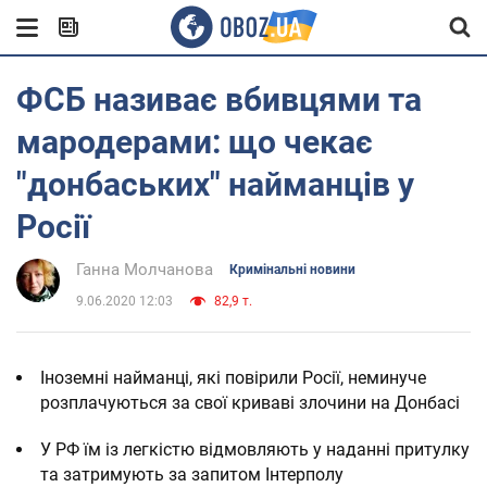
ФСБ називає вбивцями та
мародерами: що чекає
"донбаських" найманців у
Росії
Ганна Молчанова
Кримінальні новини
9.06.2020 12:03
82,9 т.
Іноземні найманці, які повірили Росії, неминуче
розплачуються за свої криваві злочини на Донбасі
У РФ їм із легкістю відмовляють у наданні притулку
та затримують за запитом Інтерполу