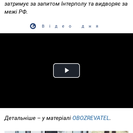
затримує за запитом Інтерполу та видворяє за
межі РФ.
Відео дня
Play Video
Детальніше
–
у матеріалі
OBOZREVATEL
.