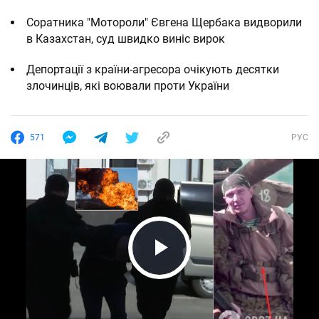
Соратника "Мотороли" Євгена Щербака видворили
в Казахстан, суд швидко виніс вирок
Депортації з країни-агресора очікують десятки
злочинців, які воювали проти України
571
РУС
Play Video