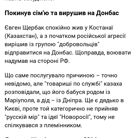
Покинув сім'ю та вирушив на Донбас
Євген Щербак спокійно жив у Костанаї
(Казахстан), а з початком російської агресії
вирішив із групою "добровольців"
відправитися на Донбас. Щоправда, воювати
надумав на стороні РФ.
Що саме послугувало причиною – точно
невідомо, але "товариші по службі" казаха
розповідали, що його бабуся родом із
Маріуполя, а дід – із Дніпра. Ще є дядько в
Києві, проте той категорично не прийняв
"русскій мір" та ідеї "Новоросії", тому не
спілкувався з племінником.