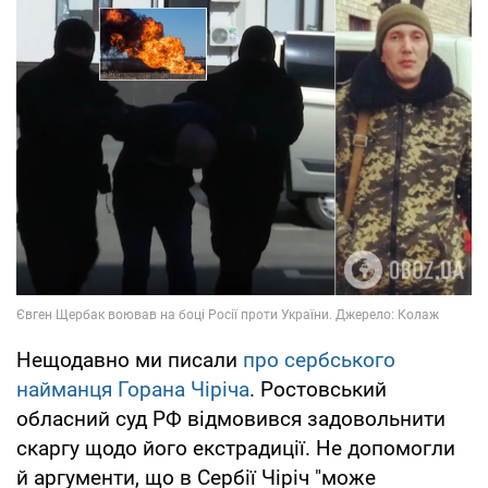
Нещодавно ми писали
про сербського
найманця Горана Чіріча
. Ростовський
обласний суд РФ відмовився задовольнити
скаргу щодо його екстрадиції. Не допомогли
й аргументи, що в Сербії Чіріч "може