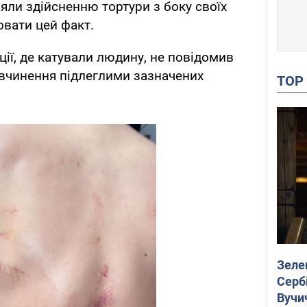
яли здійсненню тортури з боку своїх
овати цей факт.
іції, де катували людину, не повідомив
вчинення підлеглими зазначених
TO
Зеле
Сербі
Вучи