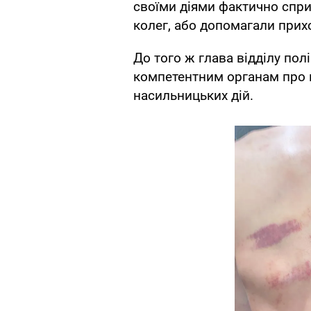
своїми діями фактично спри
колег, або допомагали прих
До того ж глава відділу пол
компетентним органам про 
насильницьких дій.