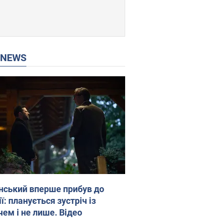
P NEWS
нський вперше прибув до
ї: планується зустріч із
чем і не лише. Відео