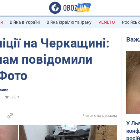
ни
Війна в Україні
Війна Ізраїлю та Ірану
VENETO
Російськ
Важ
іції на Черкащині:
пам повідомили
 Фото
овини
7,0 т.
Читать на русском
У Ль
конф
росі