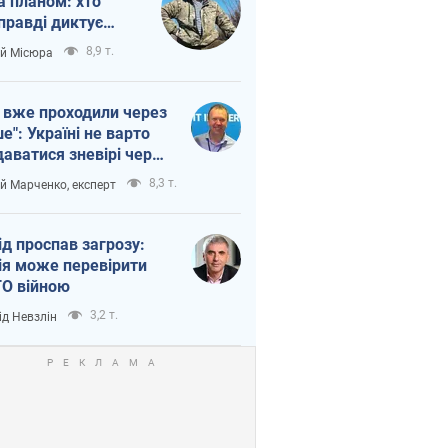
а планом: хто
правді диктує
п війни
8,9 т.
ій Місюра
 вже проходили через
ше": Україні не варто
даватися зневірі через
етний терор
8,3 т.
ій Марченко, експерт
ід проспав загрозу:
ія може перевірити
О війною
3,2 т.
ід Невзлін