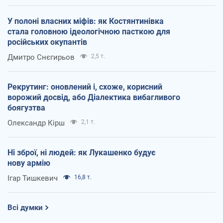
У полоні власних міфів: як Костянтинівка
стала головною ідеологічною пасткою для
російських окупантів
Дмитро Снєгирьов
2,5 т.
Рекрутинг: оновлений і, схоже, корисний
ворожий досвід, або Діалектика вибагливого
боягузтва
Олександр Кірш
2,1 т.
Ні зброї, ні людей: як Лукашенко будує
нову армію
Ігар Тишкевич
16,8 т.
Всі думки