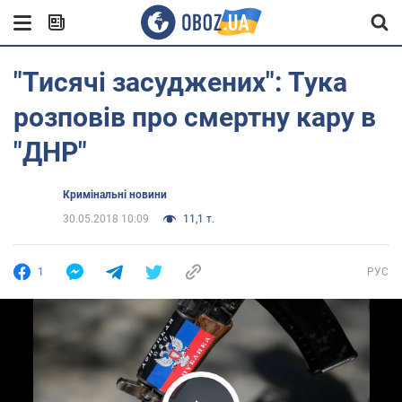
"Тисячі засуджених": Тука
розповів про смертну кару в
"ДНР"
Кримінальні новини
30.05.2018 10:09
11,1 т.
1
РУС