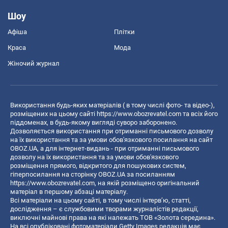
Шоу
Афіша
Плітки
Краса
Мода
Жіночий журнал
Використання будь-яких матеріалів ( в тому числі фото- та відео-),
розміщених на цьому сайті
https://www.obozrevatel.com
та всіх його
піддоменах, в будь-якому вигляді суворо заборонено.
Дозволяється використання при отриманні письмового дозволу
на їх використання та за умови обов'язкового посилання на сайт
OBOZ.UA, а для інтернет-видань - при отриманні письмового
дозволу на їх використання та за умови обов'язкового
розміщення прямого, відкритого для пошукових систем,
гіперпосилання на сторінку OBOZ.UA за посиланням
https://www.obozrevatel.com
, на якій розміщено оригінальний
матеріал в першому абзаці матеріалу.
Всі матеріали на цьому сайті, в тому числі інтерв’ю, статті,
дослідження – є службовими творами журналістів редакції,
виключні майнові права на які належать ТОВ «Золота середина».
На всі опубліковані фотоматеріали Getty Images редакція має