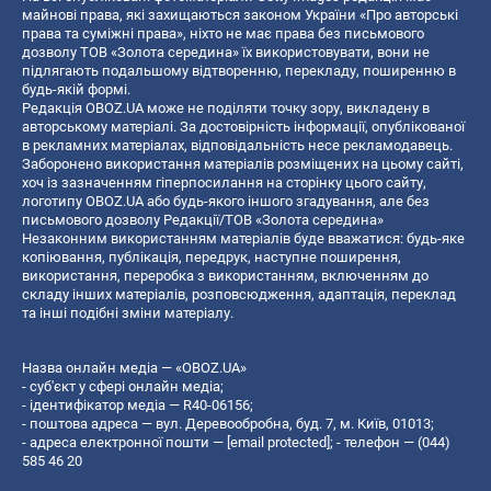
майнові права, які захищаються законом України «Про авторські
права та суміжні права», ніхто не має права без письмового
дозволу ТОВ «Золота середина» їх використовувати, вони не
підлягають подальшому відтворенню, перекладу, поширенню в
будь-якій формі.
Редакція OBOZ.UA може не поділяти точку зору, викладену в
авторському матеріалі. За достовірність інформації, опублікованої
в рекламних матеріалах, відповідальність несе рекламодавець.
Заборонено використання матеріалів розміщених на цьому сайті,
хоч із зазначенням гіперпосилання на сторінку цього сайту,
логотипу OBOZ.UA або будь-якого іншого згадування, але без
письмового дозволу Редакції/ТОВ «Золота середина»
Незаконним використанням матеріалів буде вважатися: будь-яке
копiювання, публiкацiя, передрук, наступне поширення,
використання, переробка з використанням, включенням до
складу інших матеріалів, розповсюдження, адаптація, переклад
та інші подібні зміни матеріалу.
Назва онлайн медіа — «OBOZ.UA»
- суб'єкт у сфері онлайн медіа;
- ідентифікатор медіа — R40-06156;
- поштова адреса — вул. Деревообробна, буд. 7, м. Київ, 01013;
- адреса електронної пошти —
[email protected]
; - телефон — (044)
585 46 20