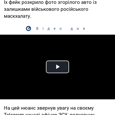
Їх фейк розкрило фото згорілого авто із
залишками військового російського
маскхалату.
Відео дня
Play Video
На цей нюанс звернув увагу на своєму
Telegram-каналі офіцер ЗСУ, полковник