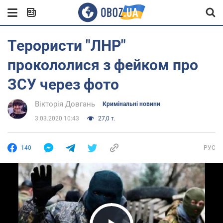
Терористи "ЛНР"
прокололися з фейком про
ЗСУ через фото
Вікторія Довгань
Кримінальні новини
3.03.2020 10:43
27,0 т.
140
РУС