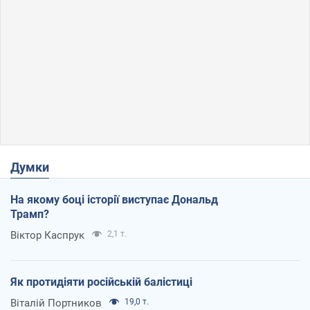
Думки
На якому боці історії виступає Дональд
Трамп?
Віктор Каспрук
2,1 т.
Як протидіяти російській балістиці
Віталій Портников
19,0 т.