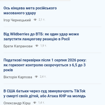
Ось кінцева мета російського
масованого удару
Ігор Чернецький
2,1 т.
Від Wildberries до ВТБ: як один удар може
запустити ланцюгову реакцію в Росії
Брати Капранови
1,9 т.
Податкові перевірки після 1 серпня 2026 року:
як горизонт контролю скорочується з 6,5 до 3
років
Вікторія Карпова
2,4 т.
В США батьки через суд звинувачують TikTok
у смерті своїх дітей, або Атака КНР на молодь
Олександр Кірш
1,4 т.