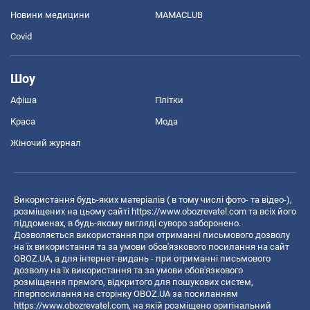
Новини медицини
MAMACLUB
Covid
Шоу
Афіша
Плітки
Краса
Мода
Жіночий журнал
Використання будь-яких матеріалів ( в тому числі фото- та відео-),
розміщених на цьому сайті
https://www.obozrevatel.com
та всіх його
піддоменах, в будь-якому вигляді суворо заборонено.
Дозволяється використання при отриманні письмового дозволу
на їх використання та за умови обов'язкового посилання на сайт
OBOZ.UA, а для інтернет-видань - при отриманні письмового
дозволу на їх використання та за умови обов'язкового
розміщення прямого, відкритого для пошукових систем,
гіперпосилання на сторінку OBOZ.UA за посиланням
https://www.obozrevatel.com
, на якій розміщено оригінальний