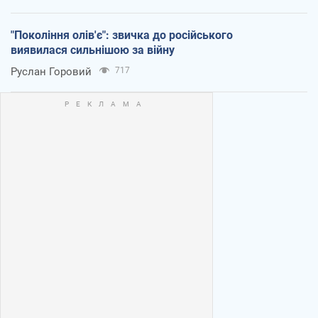
"Покоління олів'є": звичка до російського
виявилася сильнішою за війну
Руслан Горовий
717