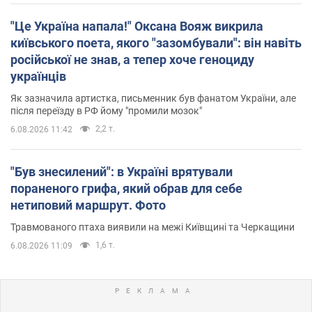
"Це Україна напала!" Оксана Вояж викрила
київського поета, якого "зазомбували": він навіть
російської не знав, а тепер хоче геноциду
українців
Як зазначила артистка, письменник був фанатом України, але
після переїзду в РФ йому "промили мозок"
2,2 т.
6.08.2026 11:42
"Був знесилений": в Україні врятували
пораненого грифа, який обрав для себе
нетиповий маршрут. Фото
Травмованого птаха виявили на межі Київщині та Черкащини
1,6 т.
6.08.2026 11:09