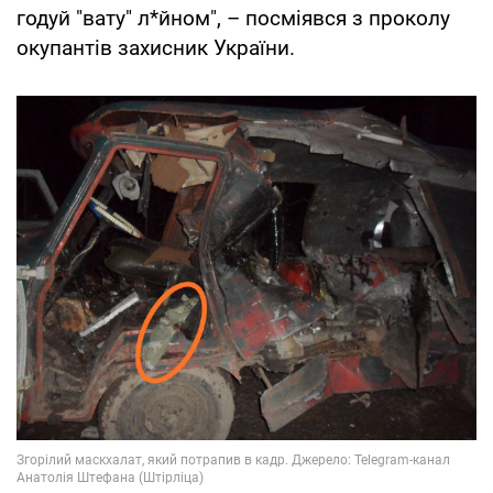
годуй "вату" л*йном", – посміявся з проколу
окупантів захисник України.