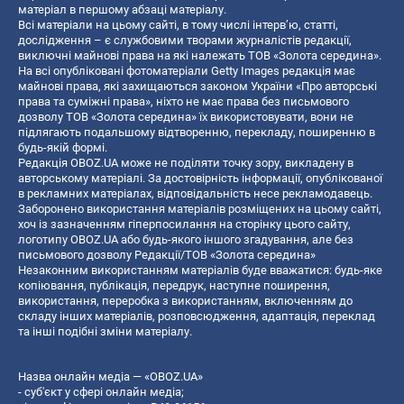
матеріал в першому абзаці матеріалу.
Всі матеріали на цьому сайті, в тому числі інтерв’ю, статті,
дослідження – є службовими творами журналістів редакції,
виключні майнові права на які належать ТОВ «Золота середина».
На всі опубліковані фотоматеріали Getty Images редакція має
майнові права, які захищаються законом України «Про авторські
права та суміжні права», ніхто не має права без письмового
дозволу ТОВ «Золота середина» їх використовувати, вони не
підлягають подальшому відтворенню, перекладу, поширенню в
будь-якій формі.
Редакція OBOZ.UA може не поділяти точку зору, викладену в
авторському матеріалі. За достовірність інформації, опублікованої
в рекламних матеріалах, відповідальність несе рекламодавець.
Заборонено використання матеріалів розміщених на цьому сайті,
хоч із зазначенням гіперпосилання на сторінку цього сайту,
логотипу OBOZ.UA або будь-якого іншого згадування, але без
письмового дозволу Редакції/ТОВ «Золота середина»
Незаконним використанням матеріалів буде вважатися: будь-яке
копiювання, публiкацiя, передрук, наступне поширення,
використання, переробка з використанням, включенням до
складу інших матеріалів, розповсюдження, адаптація, переклад
та інші подібні зміни матеріалу.
Назва онлайн медіа — «OBOZ.UA»
- суб'єкт у сфері онлайн медіа;