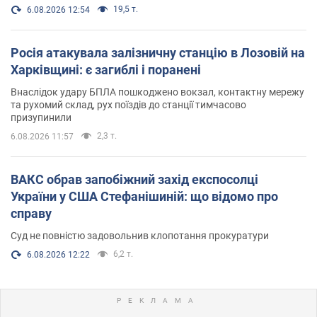
19,5 т.
6.08.2026 12:54
Росія атакувала залізничну станцію в Лозовій на
Харківщині: є загиблі і поранені
Внаслідок удару БПЛА пошкоджено вокзал, контактну мережу
та рухомий склад, рух поїздів до станції тимчасово
призупинили
2,3 т.
6.08.2026 11:57
ВАКС обрав запобіжний захід експосолці
України у США Стефанішиній: що відомо про
справу
Суд не повністю задовольнив клопотання прокуратури
6,2 т.
6.08.2026 12:22