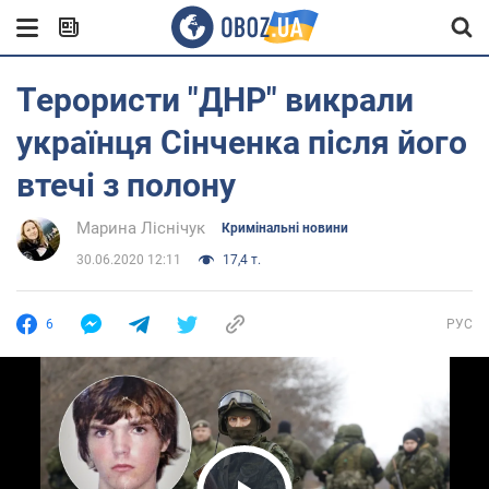
Терористи "ДНР" викрали
українця Сінченка після його
втечі з полону
Марина Ліснічук
Кримінальні новини
30.06.2020 12:11
17,4 т.
6
РУС