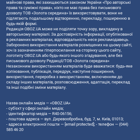
майнові права, які захищаються законом України «Про авторські
права та суміжні права», ніхто не має права без письмового
дозволу ТОВ «Золота середина» їх використовувати, вони не
підлягають подальшому відтворенню, перекладу, поширенню в
будь-якій формі.
Редакція OBOZ.UA може не поділяти точку зору, викладену в
авторському матеріалі. За достовірність інформації, опублікованої
в рекламних матеріалах, відповідальність несе рекламодавець.
Заборонено використання матеріалів розміщених на цьому сайті,
хоч із зазначенням гіперпосилання на сторінку цього сайту,
логотипу OBOZ.UA або будь-якого іншого згадування, але без
письмового дозволу Редакції/ТОВ «Золота середина»
Незаконним використанням матеріалів буде вважатися: будь-яке
копiювання, публiкацiя, передрук, наступне поширення,
використання, переробка з використанням, включенням до
складу інших матеріалів, розповсюдження, адаптація, переклад
та інші подібні зміни матеріалу.
Назва онлайн медіа — «OBOZ.UA»
- суб'єкт у сфері онлайн медіа;
- ідентифікатор медіа — R40-06156;
- поштова адреса — вул. Деревообробна, буд. 7, м. Київ, 01013;
- адреса електронної пошти —
[email protected]
; - телефон — (044)
585 46 20