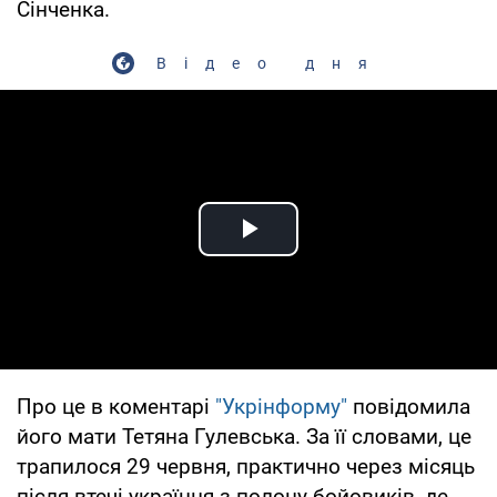
Сінченка.
Відео дня
Play Video
Про це в коментарі
"Укрінформу"
повідомила
його мати Тетяна Гулевська. За її словами, це
трапилося 29 червня, практично через місяць
після втечі українця з полону бойовиків, де