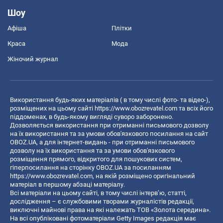
Шоу
Афіша
Плітки
Краса
Мода
Жіночий журнал
Використання будь-яких матеріалів ( в тому числі фото- та відео-),
розміщених на цьому сайті
https://www.obozrevatel.com
та всіх його
піддоменах, в будь-якому вигляді суворо заборонено.
Дозволяється використання при отриманні письмового дозволу
на їх використання та за умови обов'язкового посилання на сайт
OBOZ.UA, а для інтернет-видань - при отриманні письмового
дозволу на їх використання та за умови обов'язкового
розміщення прямого, відкритого для пошукових систем,
гіперпосилання на сторінку OBOZ.UA за посиланням
https://www.obozrevatel.com
, на якій розміщено оригінальний
матеріал в першому абзаці матеріалу.
Всі матеріали на цьому сайті, в тому числі інтерв’ю, статті,
дослідження – є службовими творами журналістів редакції,
виключні майнові права на які належать ТОВ «Золота середина».
На всі опубліковані фотоматеріали Getty Images редакція має