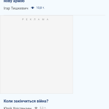
нову армію
Ігар Тишкевич
10,8 т.
Коли закінчиться війна?
Юрій Хрістензен
5,3 т.