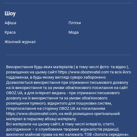
Шоу
Афіша
Плітки
Краса
Мода
Жіночий журнал
Використання будь-яких матеріалів ( в тому числі фото- та відео-),
розміщених на цьому сайті
https://www.obozrevatel.com
та всіх його
піддоменах, в будь-якому вигляді суворо заборонено.
Дозволяється використання при отриманні письмового дозволу
на їх використання та за умови обов'язкового посилання на сайт
OBOZ.UA, а для інтернет-видань - при отриманні письмового
дозволу на їх використання та за умови обов'язкового
розміщення прямого, відкритого для пошукових систем,
гіперпосилання на сторінку OBOZ.UA за посиланням
https://www.obozrevatel.com
, на якій розміщено оригінальний
матеріал в першому абзаці матеріалу.
Всі матеріали на цьому сайті, в тому числі інтерв’ю, статті,
дослідження – є службовими творами журналістів редакції,
виключні майнові права на які належать ТОВ «Золота середина».