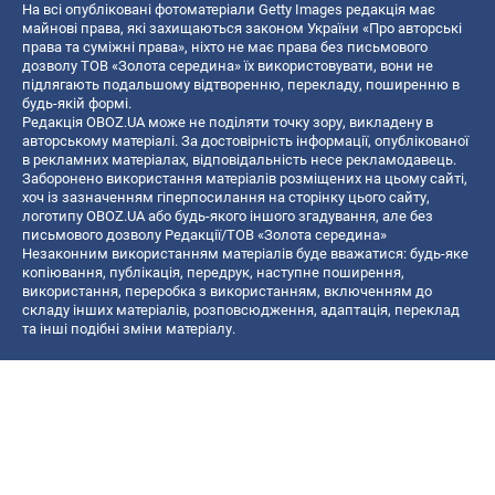
На всі опубліковані фотоматеріали Getty Images редакція має
майнові права, які захищаються законом України «Про авторські
права та суміжні права», ніхто не має права без письмового
дозволу ТОВ «Золота середина» їх використовувати, вони не
підлягають подальшому відтворенню, перекладу, поширенню в
будь-якій формі.
Редакція OBOZ.UA може не поділяти точку зору, викладену в
авторському матеріалі. За достовірність інформації, опублікованої
в рекламних матеріалах, відповідальність несе рекламодавець.
Заборонено використання матеріалів розміщених на цьому сайті,
хоч із зазначенням гіперпосилання на сторінку цього сайту,
логотипу OBOZ.UA або будь-якого іншого згадування, але без
письмового дозволу Редакції/ТОВ «Золота середина»
Незаконним використанням матеріалів буде вважатися: будь-яке
копiювання, публiкацiя, передрук, наступне поширення,
використання, переробка з використанням, включенням до
складу інших матеріалів, розповсюдження, адаптація, переклад
та інші подібні зміни матеріалу.
Назва онлайн медіа — «OBOZ.UA»
- суб'єкт у сфері онлайн медіа;
- ідентифікатор медіа — R40-06156;
- поштова адреса — вул. Деревообробна, буд. 7, м. Київ, 01013;
- адреса електронної пошти —
[email protected]
; - телефон — (044)
585 46 20