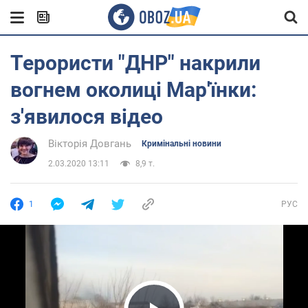
Терористи "ДНР" накрили
вогнем околиці Мар'їнки:
з'явилося відео
Вікторія Довгань
Кримінальні новини
2.03.2020 13:11
8,9 т.
1
РУС