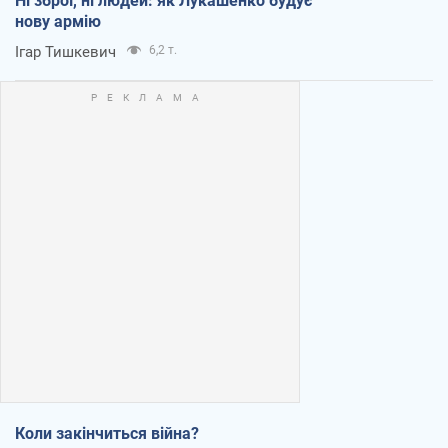
Ні зброї, ні людей: як Лукашенко будує
нову армію
Ігар Тишкевич
6,2 т.
Коли закінчиться війна?