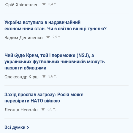
Юрій Хрістензен
3,4 т.
Україна вступила в надзвичайний
економічний стан. Чи є світло вкінці тунелю?
Вадим Денисенко
2,9 т.
Чий буде Крим, той і переможе (NSJ), а
українських футбольних чиновників можуть
назвати вбивцями
Олександр Кірш
3,6 т.
Захід проспав загрозу: Росія може
перевірити НАТО війною
Леонід Невзлін
6,5 т.
Всі думки