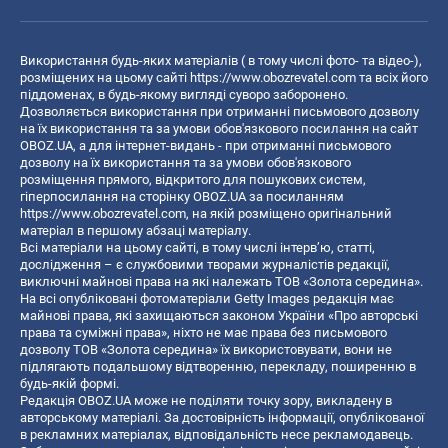
Використання будь-яких матеріалів ( в тому числі фото- та відео-),
розміщених на цьому сайті
https://www.obozrevatel.com
та всіх його
піддоменах, в будь-якому вигляді суворо заборонено.
Дозволяється використання при отриманні письмового дозволу
на їх використання та за умови обов'язкового посилання на сайт
OBOZ.UA, а для інтернет-видань - при отриманні письмового
дозволу на їх використання та за умови обов'язкового
розміщення прямого, відкритого для пошукових систем,
гіперпосилання на сторінку OBOZ.UA за посиланням
https://www.obozrevatel.com
, на якій розміщено оригінальний
матеріал в першому абзаці матеріалу.
Всі матеріали на цьому сайті, в тому числі інтерв’ю, статті,
дослідження – є службовими творами журналістів редакції,
виключні майнові права на які належать ТОВ «Золота середина».
На всі опубліковані фотоматеріали Getty Images редакція має
майнові права, які захищаються законом України «Про авторські
права та суміжні права», ніхто не має права без письмового
дозволу ТОВ «Золота середина» їх використовувати, вони не
підлягають подальшому відтворенню, перекладу, поширенню в
будь-якій формі.
Редакція OBOZ.UA може не поділяти точку зору, викладену в
авторському матеріалі. За достовірність інформації, опублікованої
в рекламних матеріалах, відповідальність несе рекламодавець.