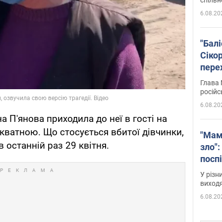
6.08.20
"Бал
Сіко
пере
Укра
Глава 
російс
6.08.20
 П'янова приходила до неї в гості на
екватною. Що стосується вбитої дівчинки,
"Мам
в останній раз 29 квітня.
зло":
посп
за п
У різн
віде
виходя
6.08.20