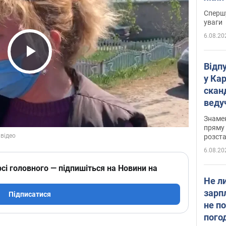
"агр
Спершу
уваги
6.08.20
Play Video
Відп
у Ка
скан
веду
захе
Знаме
пряму 
розста
6.08.20
сі головного — підпишіться на Новини на
Не л
зарп
Підписатися
не п
пого