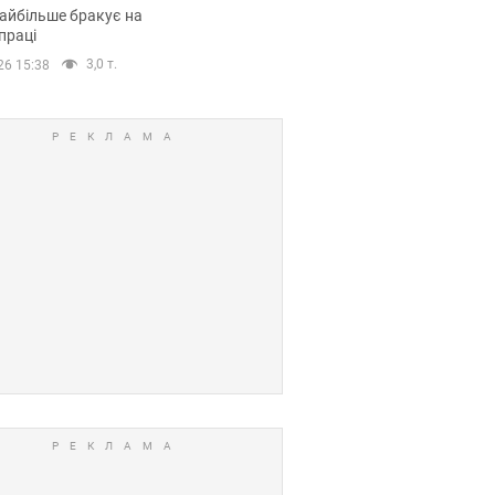
сії
айбільше бракує на
праці
3,0 т.
26 15:38