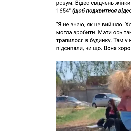
розум. Відео свідчень жінк
1654"
(щоб подивитися відео
"Я не знаю, як це вийшло. Х
могла зробити. Мати ось та
трапилося в будинку. Там у 
підсипали, чи що. Вона хоро