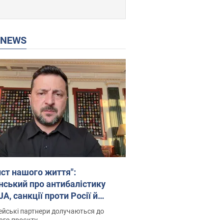
P NEWS
ист нашого життя":
нський про антибалістику
A, санкції проти Росії й
имку аграріїв. Відео
йські партнери долучаються до
ого проєкту