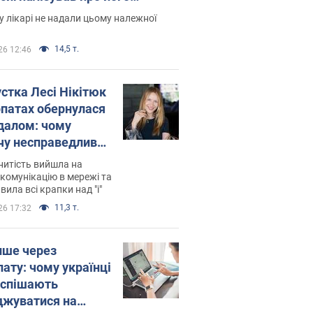
есивний" рак
 лікарі не надали цьому належної
14,5 т.
26 12:46
устка Лесі Нікітюк
рпатах обернулася
далом: чому
чу несправедливо
йтили
нитість вийшла на
комунікацію в мережі та
вила всі крапки над "і"
11,3 т.
26 17:32
ише через
лату: чому українці
оспішають
джуватися на