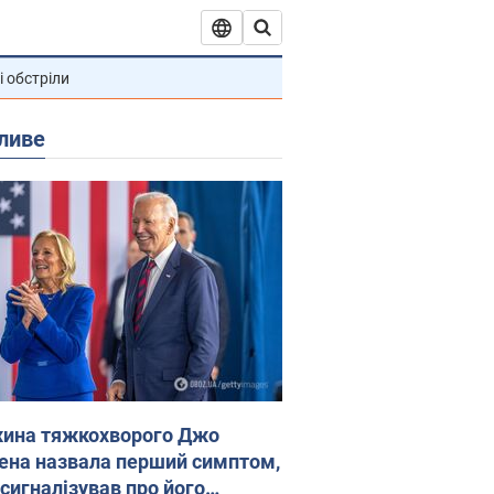
і обстріли
ливе
ина тяжкохворого Джо
ена назвала перший симптом,
 сигналізував про його