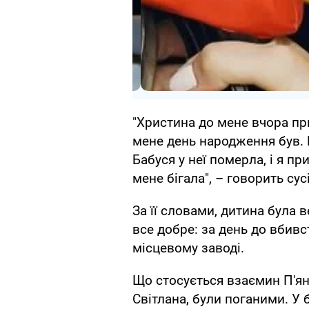
"Христина до мене вчора пр
мене день народження був. 
Бабуся у неї померла, і я пр
мене бігала", – говорить сусі
За її словами, дитина була 
все добре: за день до вбивс
місцевому заводі.
Що стосується взаємин П'ян
Світлана, були поганими. У 