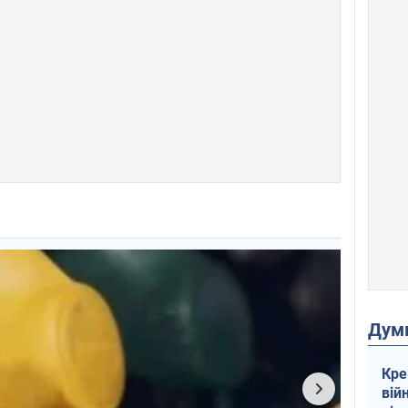
Дум
Кре
вій