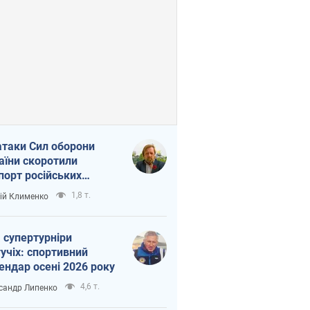
атаки Сил оборони
аїни скоротили
порт російських
топродуктів
1,8 т.
ій Клименко
 супертурніри
учіх: спортивний
ендар осені 2026 року
4,6 т.
сандр Липенко