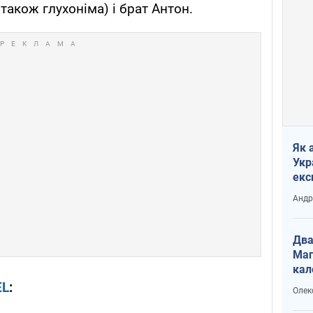
(також глухоніма) і брат Антон.
Як 
Укр
екс
наф
Андр
Два
Маг
кал
EL
:
Олек