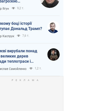
 загрозою
тична логістика
9,2 т.
ор Ягун
якому боці історії
тупає Дональд Трамп?
7,6 т.
ор Каспрук
иєві вирубали понад
 великих дерев
ади теплотраси і
переч Генплану
1,2 т.
ислав Самойленко