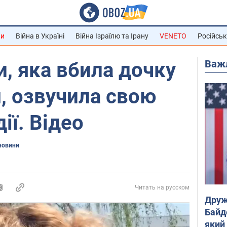
ни
Війна в Україні
Війна Ізраїлю та Ірану
VENETO
Російськ
Важ
и, яка вбила дочку
, озвучила свою
ії. Відео
новини
Читать на русском
Друж
Байд
який