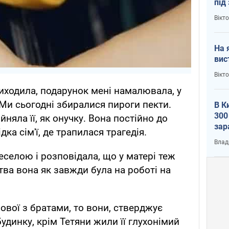
під
кри
Вікт
На 
вис
Вікт
иходила, подарунок мені намалювала, у
Ми сьогодні збиралися пироги пекти.
В К
300
ийняла її, як онучку. Вона постійно до
зар
дка сім'ї, де трапилася трагедія.
всу
Влад
веселою і розповідала, що у матері теж
тва вона як завжди була на роботі на
ової з братами, то вони, стверджує
будинку, крім Тетяни жили її глухонімий