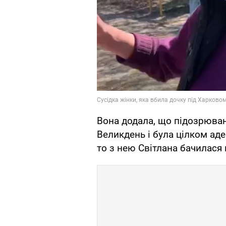
Вона додала, що підозрювана
Великдень і була цілком ад
то з нею Світлана бачилася 