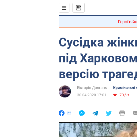
Герої вій
Сусідка жінк
під Харковом
версію трагед
Вікторія Довгань
Кримінальні 
30.04.2020 17:01
70,6 т.
22