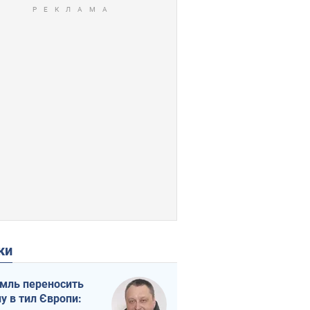
ки
мль переносить
ну в тил Європи: