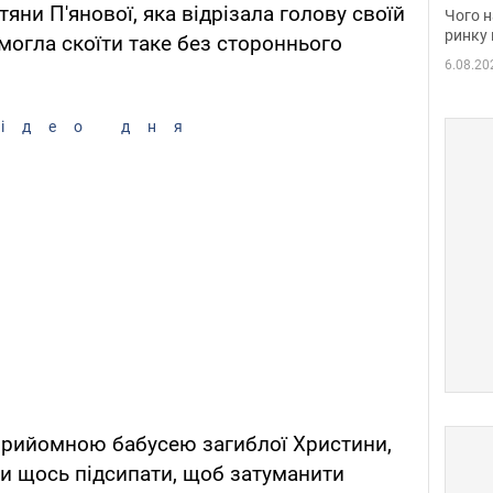
вакан
тяни П'янової, яка відрізала голову своїй
Чого н
ринку 
 могла скоїти таке без стороннього
6.08.20
ідео дня
 прийомною бабусею загиблої Христини,
гли щось підсипати, щоб затуманити