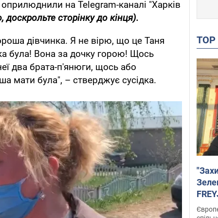
и оприлюднили на Telegram-каналі "Харків
, доскрольте сторінку до кінця).
TO
ороша дівчинка. Я не вірю, що це Таня
ка була! Вона за дочку горою! Щось
неї два брата-п'янюги, щось або
ша мати була", – стверджує сусідка.
"Зах
Зеле
FREYJ
підтр
Європе
спільн