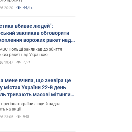
44,4 т.
26 20:20
істика вбиває людей":
рський закликав обговорити
хоплення ворожих ракет над
їною
МЗС Польщі закликав до збиття
ьких ракет над Україною
7,6 т.
26 19:47
а мене вчила, що зневіра це
 у містах України 22-й день
іль тривають масові мітинги
овернення Федорова. Фото і
их регіонах країни люди й надалі
о
ть на акції
948
26 23:05