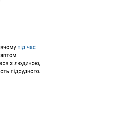
арячому
під час
раптом
івся з людиною,
сть підсудного.