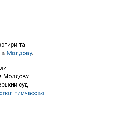
артири та
– в
Молдову
.
али
 в Молдову
вський суд
ерпол тимчасово