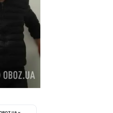
 OBOZ.UA у