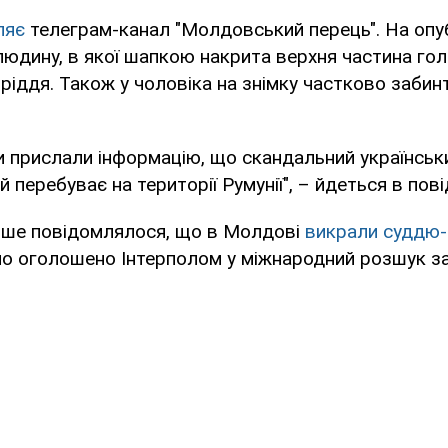
ляє
телеграм-канал "Молдовський перець". На оп
юдину, в якої шапкою накрита верхня частина гол
боріддя. Також у чоловіка на знімку частково заби
и прислали інформацію, що скандальний українськ
 перебуває на території Румунії", – йдеться в пов
ніше повідомлялося, що в Молдові
викрали суддю-
уло оголошено Інтерполом у міжнародний розшук з