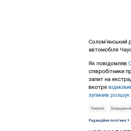
Солом'янський р
автомобіля Чаус
Як повідомляв
співробітники п
запит на екстра
вкотре
відмовив
зупинив розшук
Румунія
Викрадення
Редакційна політика