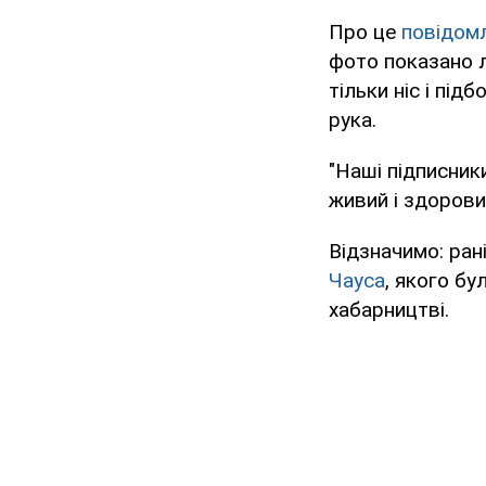
Про це
повідом
фото показано л
тільки ніс і під
рука.
"Наші підписник
живий і здоровий
Відзначимо: ра
Чауса
, якого б
хабарництві.