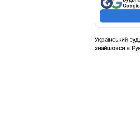
Google
Український суд
знайшовся в Рум