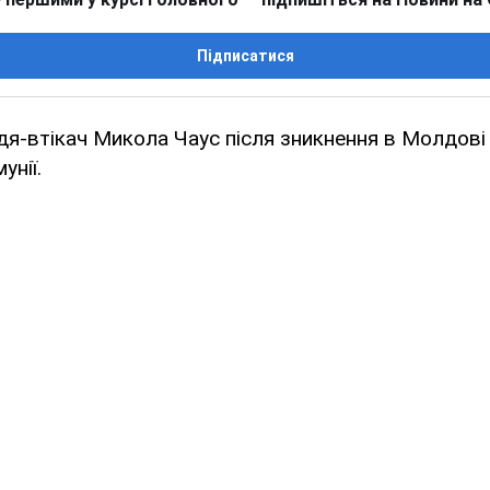
Підписатися
дя-втікач Микола Чаус після зникнення в Молдові
унії.