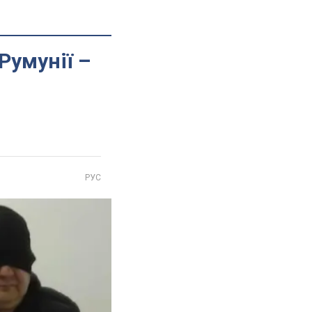
Румунії –
РУС