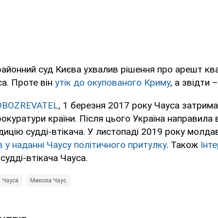
айонний суд Києва ухвалив рішення про арешт кв
а. Проте він
утік до окупованого Криму
, а звідти 
OBOZREVATEL
, 1 березня 2017 року Чауса затрим
рокуратури країни. Після цього Україна направила
дицію судді-втікача. У листопаді 2019 року молда
 у наданні Чаусу політичного притулку
. Також
Інт
судді-втікача Чауса.
 Чауса
Микола Чаус