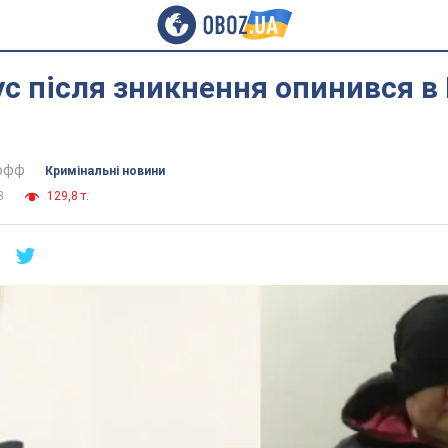
с після зникнення опинився в 
тофф
Кримінальні новини
3
129,8 т.