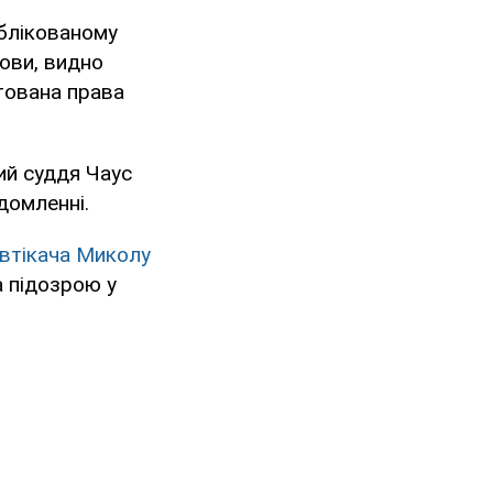
ублікованому
ови, видно
нтована права
ий суддя Чаус
ідомленні.
втікача Миколу
а підозрою у