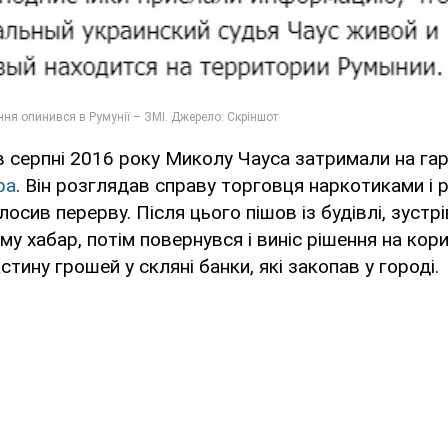
в серпні 2016 року Миколу Чауса затримали на г
ра
. Він розглядав справу торговця наркотиками і 
лосив перерву. Після цього пішов із будівлі, зустр
му хабар, потім повернувся і виніс рішення на кори
тину грошей у скляні банки, які закопав у городі.