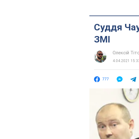
Суддя Чау
ЗМІ
Олексій Ті
4.04.2021 15:3
777