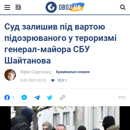
Суд залишив під вартою
підозрюваного у тероризмі
генерал-майора СБУ
Шайтанова
Юрій Сергієнко
Кримінальні новини
9.06.2020 20:55
10,3 т.
1
РУС