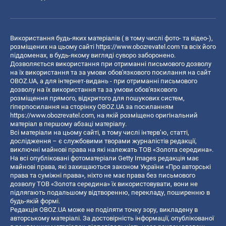
Використання будь-яких матеріалів ( в тому числі фото- та відео-),
розміщених на цьому сайті
https://www.obozrevatel.com
та всіх його
піддоменах, в будь-якому вигляді суворо заборонено.
Дозволяється використання при отриманні письмового дозволу
на їх використання та за умови обов'язкового посилання на сайт
OBOZ.UA, а для інтернет-видань - при отриманні письмового
дозволу на їх використання та за умови обов'язкового
розміщення прямого, відкритого для пошукових систем,
гіперпосилання на сторінку OBOZ.UA за посиланням
https://www.obozrevatel.com
, на якій розміщено оригінальний
матеріал в першому абзаці матеріалу.
Всі матеріали на цьому сайті, в тому числі інтерв’ю, статті,
дослідження – є службовими творами журналістів редакції,
виключні майнові права на які належать ТОВ «Золота середина».
На всі опубліковані фотоматеріали Getty Images редакція має
майнові права, які захищаються законом України «Про авторські
права та суміжні права», ніхто не має права без письмового
дозволу ТОВ «Золота середина» їх використовувати, вони не
підлягають подальшому відтворенню, перекладу, поширенню в
будь-якій формі.
Редакція OBOZ.UA може не поділяти точку зору, викладену в
авторському матеріалі. За достовірність інформації, опублікованої