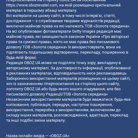
https://www.obozrevatel.com
, на якій розміщено оригінальний
матеріал в першому абзаці матеріалу.
Всі матеріали на цьому сайті, в тому числі інтерв’ю, статті,
дослідження – є службовими творами журналістів редакції,
виключні майнові права на які належать ТОВ «Золота середина».
На всі опубліковані фотоматеріали Getty Images редакція має
майнові права, які захищаються законом України «Про авторські
права та суміжні права», ніхто не має права без письмового
дозволу ТОВ «Золота середина» їх використовувати, вони не
підлягають подальшому відтворенню, перекладу, поширенню в
будь-якій формі.
Редакція OBOZ.UA може не поділяти точку зору, викладену в
авторському матеріалі. За достовірність інформації, опублікованої
в рекламних матеріалах, відповідальність несе рекламодавець.
Заборонено використання матеріалів розміщених на цьому сайті,
хоч із зазначенням гіперпосилання на сторінку цього сайту,
логотипу OBOZ.UA або будь-якого іншого згадування, але без
письмового дозволу Редакції/ТОВ «Золота середина»
Незаконним використанням матеріалів буде вважатися: будь-яке
копiювання, публiкацiя, передрук, наступне поширення,
використання, переробка з використанням, включенням до
складу інших матеріалів, розповсюдження, адаптація, переклад
та інші подібні зміни матеріалу.
Назва онлайн медіа — «OBOZ.UA»