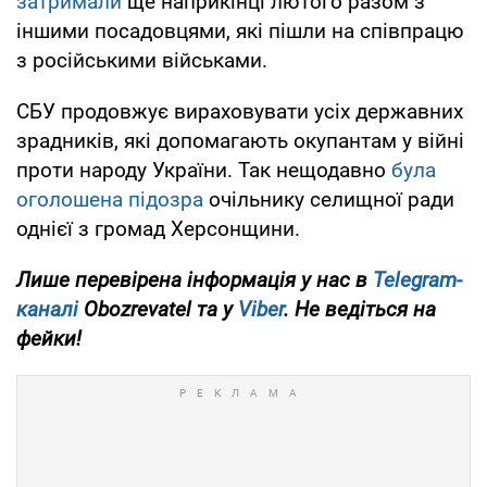
затримали
ще наприкінці лютого разом з
іншими посадовцями, які пішли на співпрацю
з російськими військами.
СБУ продовжує вираховувати усіх державних
зрадників, які допомагають окупантам у війні
проти народу України. Так нещодавно
була
оголошена підозра
очільнику селищної ради
однієї з громад Херсонщини.
Лише перевірена інформація у нас в
Telegram-
каналі
Obozrevatel та у
Viber
. Не ведіться на
фейки!