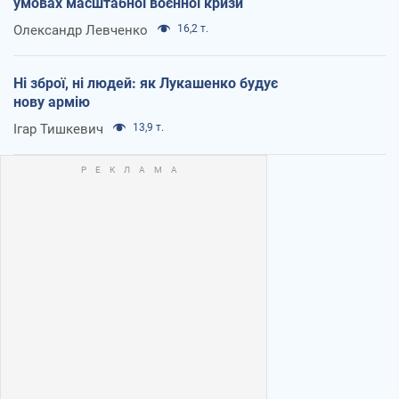
умовах масштабної воєнної кризи
Олександр Левченко
16,2 т.
Ні зброї, ні людей: як Лукашенко будує
нову армію
Ігар Тишкевич
13,9 т.