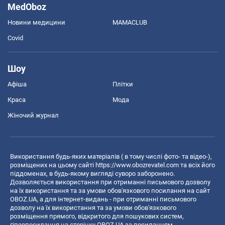
MedOboz
Новини медицини
MAMACLUB
Covid
Шоу
Афіша
Плітки
Краса
Мода
Жіночий журнал
Використання будь-яких матеріалів ( в тому числі фото- та відео-),
розміщених на цьому сайті
https://www.obozrevatel.com
та всіх його
піддоменах, в будь-якому вигляді суворо заборонено.
Дозволяється використання при отриманні письмового дозволу
на їх використання та за умови обов'язкового посилання на сайт
OBOZ.UA, а для інтернет-видань - при отриманні письмового
дозволу на їх використання та за умови обов'язкового
розміщення прямого, відкритого для пошукових систем,
гіперпосилання на сторінку OBOZ.UA за посиланням