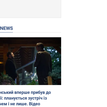
P NEWS
нський вперше прибув до
ї: планується зустріч із
чем і не лише. Відео