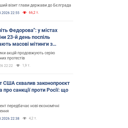
ший візит глави держави до Бєлграда
66,2 т.
8.2026 22:55
іть Федорова": у містах
ни 23-й день поспіль
ають масові мітинги з
онками. Фото і відео
ики акцій продовжують серію
их протестів
1,9 т.
26 22:22
т США схвалив законопроєкт
 про санкції проти Росії: що
нт передбачає нові економічні
ення
4,2 т.
8.2026 22:38