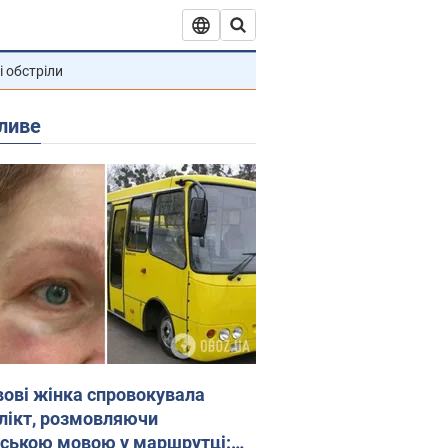
і обстріли
ливе
вові жінка спровокувала
лікт, розмовляючи
йською мовою у маршрутці: