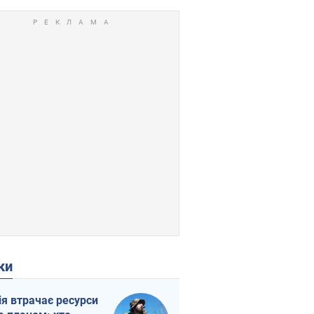
ки
ія втрачає ресурси