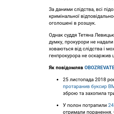
За даними слідства, всі під
кримінальної відповідально
оголошені в розшук.
Однак суддя Тетяна Левицька
думку, прокурори не надали 
ховаються від слідства і м
генпрокурора не оскаржив ці
Як повідомляв
OBOZREVAT
25 листопада 2018 ро
протаранив буксир В
зброю та захопила три
У полон потрапили
24
отримали поранення. 