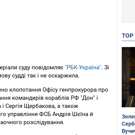
TO
еріали суду повідомляє
"РБК-Україна"
. Зі
ову судді так і не оскаржила.
ено клопотання Офісу генпрокурора про
ння командирів кораблів РФ "Дон" і
 і Сергія Щербакова, а також
го управління ФСБ Андрія Шєїна й
Зеле
заочного розслідування.
Сербі
Вучи