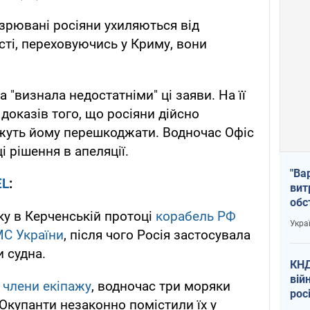
озрювані росіяни ухиляються від
сті, переховуючись у Криму, вони
 "визнала недостатніми" ці заяви. На її
доказів того, що росіяни дійсно
ожуть йому перешкоджати. Водночас Офіс
 рішення в апеляції.
"Ва
EL
:
вит
обс
ку в Керченській протоці
корабель РФ
вря
Укра
офі
МС України
, після чого Росія застосувала
 судна.
КНД
вій
 члени екіпажу
, водночас три моряки
рос
Окупанти незаконно помістили їх у
пів