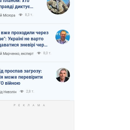
а планом: хто
правді диктує
п війни
8,3 т.
ій Місюра
 вже проходили через
ше": Україні не варто
даватися зневірі через
етний терор
8,0 т.
ій Марченко, експерт
ід проспав загрозу:
ія може перевірити
О війною
2,8 т.
ід Невзлін