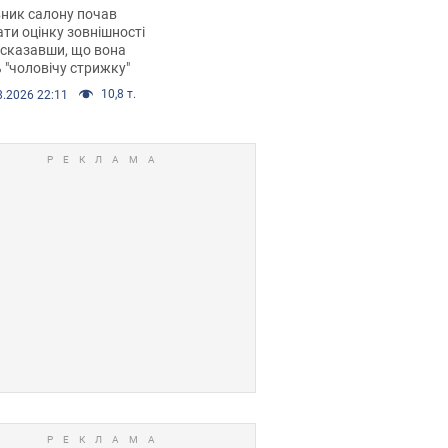
 хімієтерапії,
ник салону почав
орівся скандал.
ти оцінку зовнішності
 сказавши, що вона
 "чоловічу стрижку"
10,8 т.
8.2026 22:11