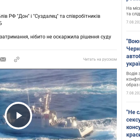
полі
На міс
Віде
та слі
ів РФ "Дон" і "Суздалец" та співробітників
7.08.20
Б
 затримання, нібито не оскаржила рішення суду
"Воюю
Черн
авто
Читать на русском
укра
і поп
Водія 
конфлі
образ 
7.08.20
"Не с
сексу
Play Video
конс
крас