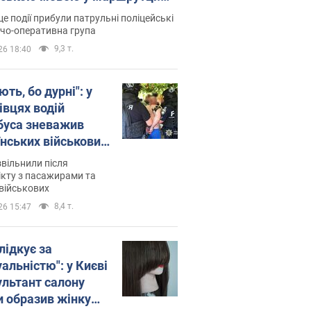
ція склала адмінпротокол.
це події прибули патрульні поліцейські
о
дчо-оперативна група
9,3 т.
26 18:40
ть, бо дурні": у
івцях водій
буса зневажив
їнських військових
латився. Відео
звільнили після
кту з пасажирами та
військових
8,4 т.
26 15:47
лідкує за
альністю": у Києві
ультант салону
и образив жінку