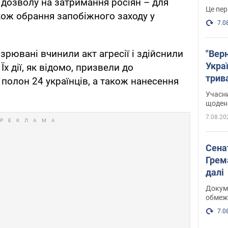
дозволу на затримання росіян – для
Це пер
акож обрання запобіжного заходу у
7.0
зрювані вчинили акт агресії і здійснили
"Верн
Украї
Їх дії, як відомо, призвели до
трив
 полон 24 українців, а також нанесення
карт
Учасн
щоденн
7.08.20
Сена
Грема
далі
Докуме
обмеж
7.0