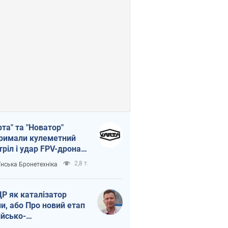
рта" та "Новатор"
римали кулеметний
тріл і удар FPV-дрона,
тувавши життя
2,8 т.
їнська Бронетехніка
церу ЗСУ
Р як каталізатор
ни, або Про новий етап
ійсько-
нічнокорейського