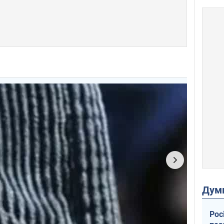
Дум
Рос