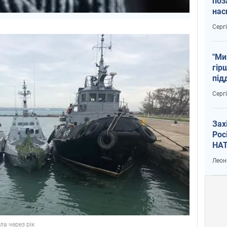
поз
нас
тем
Серг
"Ми
гір
під
рак
Серг
Зах
Рос
НАТ
Леон