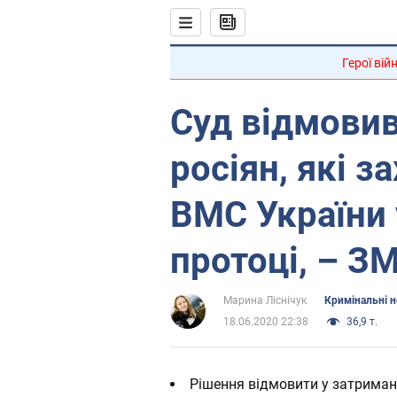
Герої вій
Суд відмовив
росіян, які з
ВМС України 
протоці, – ЗМ
Марина Ліснічук
Кримінальні 
18.06.2020 22:38
36,9 т.
Рішення відмовити у затриманн