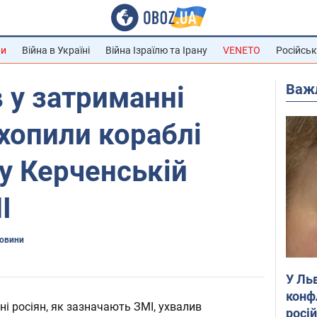
ни
Війна в Україні
Війна Ізраїлю та Ірану
VENETO
Російськ
Важ
 у затриманні
ахопили кораблі
у Керченській
І
новини
У Ль
конф
і росіян, як зазначають ЗМІ, ухвалив
росі