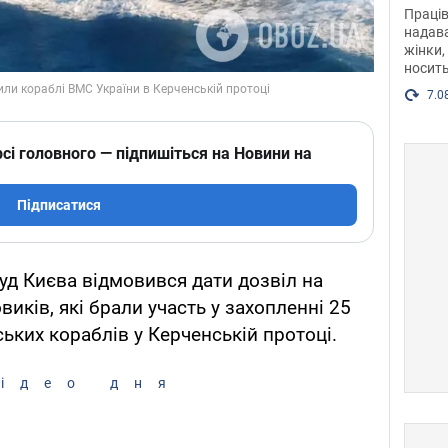
після
Праців
розг
надава
жінки,
Фото
носить
7.0
сі головного — підпишіться на Новини на
Підписатися
д Києва відмовився дати дозвіл на
иків, які брали участь у захопленні 25
ьких кораблів у Керченській протоці.
ідео дня