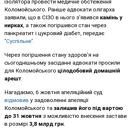
ізолятора провести медичне обстеження
Коломойського. Раніше адвокати олігарха
заявили, що в СІЗО в нього з'явився
камінь у
нирках
, а також погіршився стан через
панкреатит і цукровий діабет, передає
"Суспільне".
Через погіршення стану здоров'я на
сьогоднішньому засіданні адвокати просили
для Коломойського
цілодобовий домашній
арешт
.
Нагадаємо, 6 жовтня апеляційний суд
відмовив
у задоволенні апеляції
Коломойського та
залишив його під вартою
до 31 жовтня
з можливістю внесення застави
в розмірі
3,8 млрд грн
.