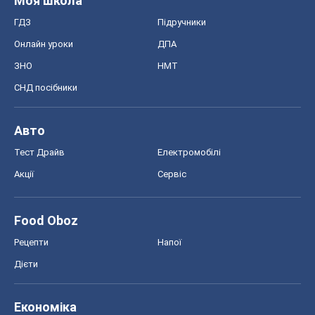
Моя школа
ГДЗ
Підручники
Онлайн уроки
ДПА
ЗНО
НМТ
СНД посібники
Авто
Тест Драйв
Електромобілі
Акції
Сервіс
Food Oboz
Рецепти
Напої
Дієти
Економіка