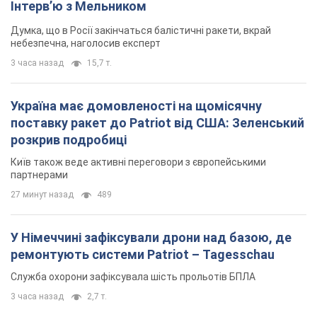
Інтерв’ю з Мельником
Думка, що в Росії закінчаться балістичні ракети, вкрай
небезпечна, наголосив експерт
3 часа назад
15,7 т.
Україна має домовленості на щомісячну
поставку ракет до Patriot від США: Зеленський
розкрив подробиці
Київ також веде активні переговори з європейськими
партнерами
27 минут назад
489
У Німеччині зафіксували дрони над базою, де
ремонтують системи Patriot – Tagesschau
Служба охорони зафіксувала шість прольотів БПЛА
3 часа назад
2,7 т.