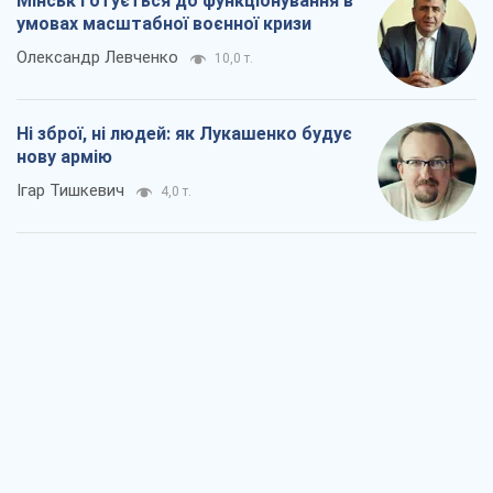
Мінськ готується до функціонування в
умовах масштабної воєнної кризи
Олександр Левченко
10,0 т.
Ні зброї, ні людей: як Лукашенко будує
нову армію
Ігар Тишкевич
4,0 т.