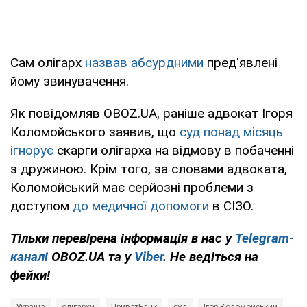
Сам олігарх
назвав абсурдними
пред'явлені
йому звинувачення.
Як повідомляв OBOZ.UA, раніше адвокат Ігоря
Коломойського заявив, що
суд понад місяць
ігнорує
скарги олігарха на відмову в побаченні
з дружиною. Крім того, за словами адвоката,
Коломойський має серйозні проблеми з
доступом
до медичної допомоги
в СІЗО.
Тільки перевірена інформація в нас у
Telegram-
каналі
OBOZ.UA та у
Viber
. Не ведіться на
фейки!
Україна
олігархи
ПриватБанк
суд
Ігор Коломойський