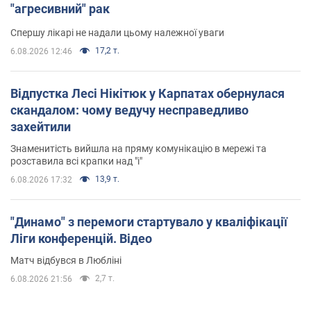
"агресивний" рак
Спершу лікарі не надали цьому належної уваги
17,2 т.
6.08.2026 12:46
Відпустка Лесі Нікітюк у Карпатах обернулася
скандалом: чому ведучу несправедливо
захейтили
Знаменитість вийшла на пряму комунікацію в мережі та
розставила всі крапки над "і"
13,9 т.
6.08.2026 17:32
"Динамо" з перемоги стартувало у кваліфікації
Ліги конференцій. Відео
Матч відбувся в Любліні
2,7 т.
6.08.2026 21:56