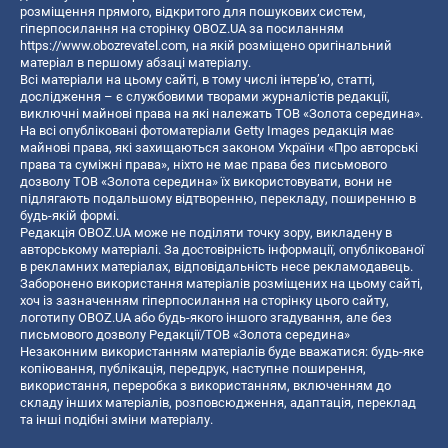
розміщення прямого, відкритого для пошукових систем,
гіперпосилання на сторінку OBOZ.UA за посиланням
https://www.obozrevatel.com
, на якій розміщено оригінальний
матеріал в першому абзаці матеріалу.
Всі матеріали на цьому сайті, в тому числі інтерв’ю, статті,
дослідження – є службовими творами журналістів редакції,
виключні майнові права на які належать ТОВ «Золота середина».
На всі опубліковані фотоматеріали Getty Images редакція має
майнові права, які захищаються законом України «Про авторські
права та суміжні права», ніхто не має права без письмового
дозволу ТОВ «Золота середина» їх використовувати, вони не
підлягають подальшому відтворенню, перекладу, поширенню в
будь-якій формі.
Редакція OBOZ.UA може не поділяти точку зору, викладену в
авторському матеріалі. За достовірність інформації, опублікованої
в рекламних матеріалах, відповідальність несе рекламодавець.
Заборонено використання матеріалів розміщених на цьому сайті,
хоч із зазначенням гіперпосилання на сторінку цього сайту,
логотипу OBOZ.UA або будь-якого іншого згадування, але без
письмового дозволу Редакції/ТОВ «Золота середина»
Незаконним використанням матеріалів буде вважатися: будь-яке
копiювання, публiкацiя, передрук, наступне поширення,
використання, переробка з використанням, включенням до
складу інших матеріалів, розповсюдження, адаптація, переклад
та інші подібні зміни матеріалу.