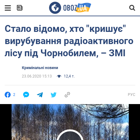
Стало відомо, хто "кришує"
вирубування радіоактивного
лісу під Чорнобилем, – ЗМІ
Кримінальні новини
23.06.2020 15:13
12,4 т.
2
РУС