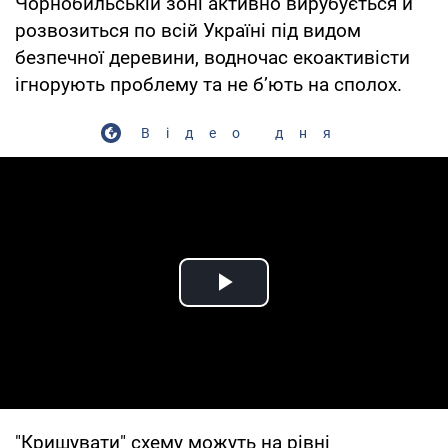
Чорнобильській зоні активно вирубується й
розвозиться по всій Україні під видом
безпечної деревини, водночас екоактивісти
ігнорують проблему та не б’ють на сполох.
Відео дня
Play Video
"Кришувати" схему можуть на рівні