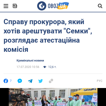
Справу прокурора, який
хотів арештувати "Семки",
розглядає атестаційна
комісія
Кримінальні новини
17.07.2020 10:56
12,6 т.
7
РУС