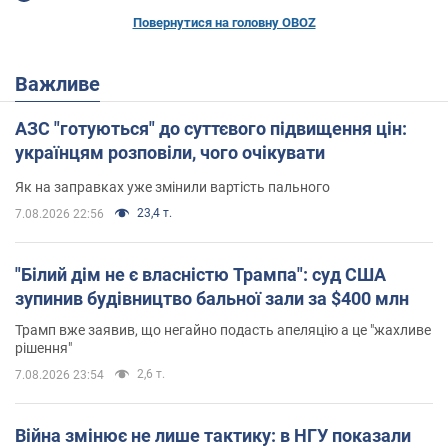
Повернутися на головну OBOZ
Важливе
АЗС "готуються" до суттєвого підвищення цін:
українцям розповіли, чого очікувати
Як на заправках уже змінили вартість пального
23,4 т.
7.08.2026 22:56
"Білий дім не є власністю Трампа": суд США
зупинив будівництво бальної зали за $400 млн
Трамп вже заявив, що негайно подасть апеляцію а це "жахливе
рішення"
2,6 т.
7.08.2026 23:54
Війна змінює не лише тактику: в НГУ показали