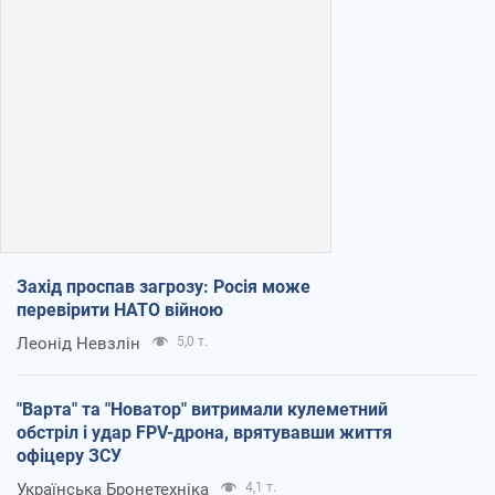
Захід проспав загрозу: Росія може
перевірити НАТО війною
Леонід Невзлін
5,0 т.
"Варта" та "Новатор" витримали кулеметний
обстріл і удар FPV-дрона, врятувавши життя
офіцеру ЗСУ
Українська Бронетехніка
4,1 т.