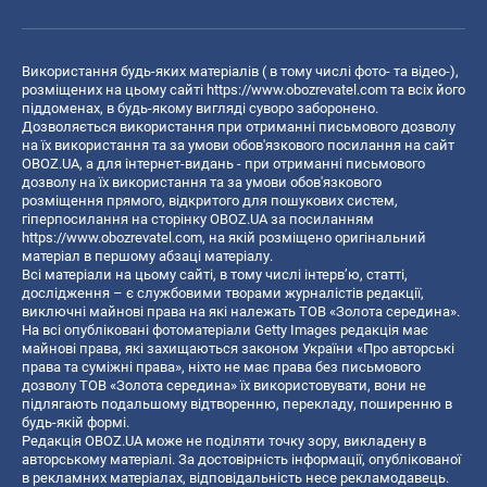
Використання будь-яких матеріалів ( в тому числі фото- та відео-),
розміщених на цьому сайті
https://www.obozrevatel.com
та всіх його
піддоменах, в будь-якому вигляді суворо заборонено.
Дозволяється використання при отриманні письмового дозволу
на їх використання та за умови обов'язкового посилання на сайт
OBOZ.UA, а для інтернет-видань - при отриманні письмового
дозволу на їх використання та за умови обов'язкового
розміщення прямого, відкритого для пошукових систем,
гіперпосилання на сторінку OBOZ.UA за посиланням
https://www.obozrevatel.com
, на якій розміщено оригінальний
матеріал в першому абзаці матеріалу.
Всі матеріали на цьому сайті, в тому числі інтерв’ю, статті,
дослідження – є службовими творами журналістів редакції,
виключні майнові права на які належать ТОВ «Золота середина».
На всі опубліковані фотоматеріали Getty Images редакція має
майнові права, які захищаються законом України «Про авторські
права та суміжні права», ніхто не має права без письмового
дозволу ТОВ «Золота середина» їх використовувати, вони не
підлягають подальшому відтворенню, перекладу, поширенню в
будь-якій формі.
Редакція OBOZ.UA може не поділяти точку зору, викладену в
авторському матеріалі. За достовірність інформації, опублікованої
в рекламних матеріалах, відповідальність несе рекламодавець.