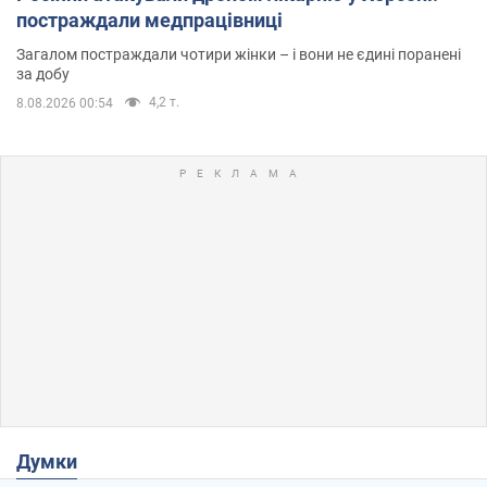
постраждали медпрацівниці
Загалом постраждали чотири жінки – і вони не єдині поранені
за добу
4,2 т.
8.08.2026 00:54
Думки