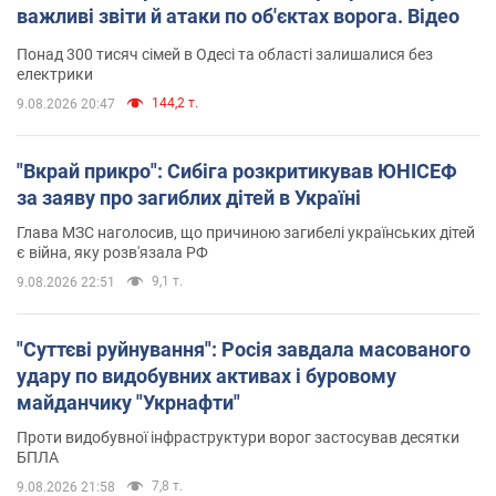
важливі звіти й атаки по об'єктах ворога. Відео
Понад 300 тисяч сімей в Одесі та області залишалися без
електрики
144,2 т.
9.08.2026 20:47
"Вкрай прикро": Сибіга розкритикував ЮНІСЕФ
за заяву про загиблих дітей в Україні
Глава МЗС наголосив, що причиною загибелі українських дітей
є війна, яку розв'язала РФ
9,1 т.
9.08.2026 22:51
"Суттєві руйнування": Росія завдала масованого
удару по видобувних активах і буровому
майданчику "Укрнафти"
Проти видобувної інфраструктури ворог застосував десятки
БПЛА
7,8 т.
9.08.2026 21:58