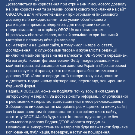
Дозволяється використання при отриманні письмового дозволу
на їх використання та за умови обов'язкового посилання на сайт
OBOZ.UA, а для інтернет-видань - при отриманні письмового
дозволу на їх використання та за умови обов'язкового
розміщення прямого, відкритого для пошукових систем,
гіперпосилання на сторінку OBOZ.UA за посиланням
https://www.obozrevatel.com
, на якій розміщено оригінальний
матеріал в першому абзаці матеріалу.
Всі матеріали на цьому сайті, в тому числі інтерв’ю, статті,
дослідження – є службовими творами журналістів редакції,
виключні майнові права на які належать ТОВ «Золота середина».
На всі опубліковані фотоматеріали Getty Images редакція має
майнові права, які захищаються законом України «Про авторські
права та суміжні права», ніхто не має права без письмового
дозволу ТОВ «Золота середина» їх використовувати, вони не
підлягають подальшому відтворенню, перекладу, поширенню в
будь-якій формі.
Редакція OBOZ.UA може не поділяти точку зору, викладену в
авторському матеріалі. За достовірність інформації, опублікованої
в рекламних матеріалах, відповідальність несе рекламодавець.
Заборонено використання матеріалів розміщених на цьому сайті,
хоч із зазначенням гіперпосилання на сторінку цього сайту,
логотипу OBOZ.UA або будь-якого іншого згадування, але без
письмового дозволу Редакції/ТОВ «Золота середина»
Незаконним використанням матеріалів буде вважатися: будь-яке
копiювання, публiкацiя, передрук, наступне поширення,