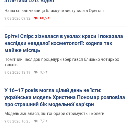
атлетики U20. Відео
Наша співвітчизниця блискуче виступила в Орегоні
68,5 т.
9.08.2026 09:32
Брітні Спірс зізналася в уколах краси і показала
наслідки невдалої косметології: ходила так
майже місяць
Помітний наслідок процедури зберігався близько чотирьох
тижнів
3,6 т.
9.08.2026 13:19
У 16–17 років могла цілий день не їсти:
українська модель Христина Пономар розповіла
про страшний бік модельної кар’єри
Модель зізналася, які гонорари отримують її колеги
7,7 т.
9.08.2026 16:25