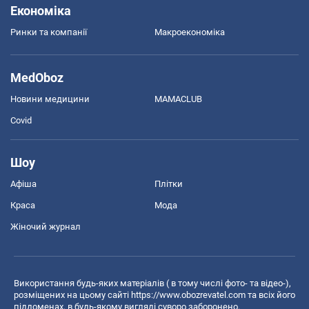
Економіка
Ринки та компанії
Макроекономіка
MedOboz
Новини медицини
MAMACLUB
Covid
Шоу
Афіша
Плітки
Краса
Мода
Жіночий журнал
Використання будь-яких матеріалів ( в тому числі фото- та відео-),
розміщених на цьому сайті
https://www.obozrevatel.com
та всіх його
піддоменах, в будь-якому вигляді суворо заборонено.