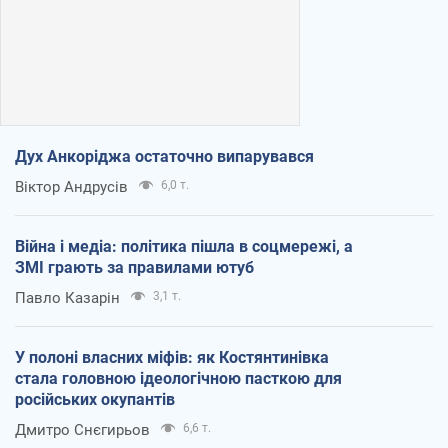
Дух Анкоріджа остаточно випарувався
Віктор Андрусів
6,0 т.
Війна і медіа: політика пішла в соцмережі, а
ЗМІ грають за правилами ютуб
Павло Казарін
3,1 т.
У полоні власних міфів: як Костянтинівка
стала головною ідеологічною пасткою для
російських окупантів
Дмитро Снєгирьов
6,6 т.