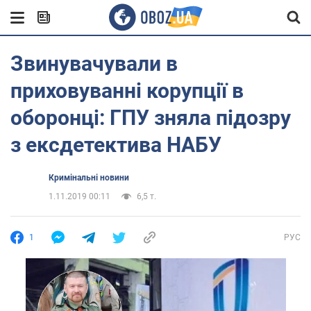
Звинувачували в
приховуванні корупції в
оборонці: ГПУ зняла підозру
з ексдетектива НАБУ
Кримінальні новини
1.11.2019 00:11
6,5 т.
1
РУС