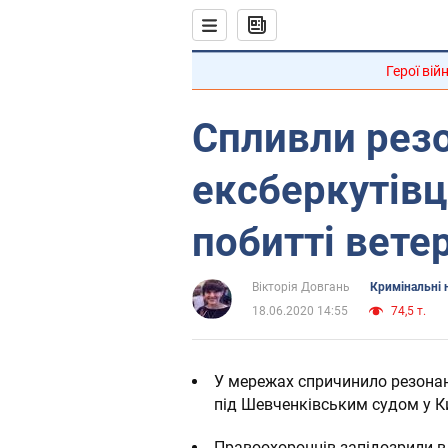
Герої вій
Спливли резо
ексберкутівц
побитті вете
Вікторія Довгань
Кримінальні 
18.06.2020 14:55
74,5 т.
У мережах спричинило резонан
під Шевченківським судом у К
Правоохоронців запідозрили в