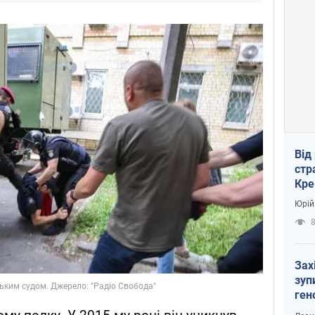
Від
стр
Кре
пас
Юрій
Зах
зуп
ген