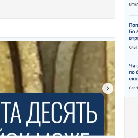
Віта
Поп
Бо 
втр
Ольг
Чи 
по 
еко
Серг