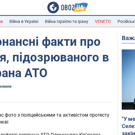
ни
Війна в Україні
Війна Ізраїлю та Ірану
VENETO
Російськ
Важ
нансні факти про
я, підозрюваного в
рана АТО
новини
с фото з поліцейськими та активістом протесту
"У ме
иєві
Селе
закін
 побитті ветерана АТО Олександра Кір'якова