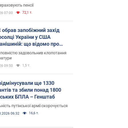
ераховують пенсії
72,1 т.
26 07:00
запобіжний захід
осолці України у США
анішиній: що відомо про
ву
 повністю задовольнив клопотання
ратури
1,5 т.
26 09:50
відмінусували ще 1330
антів та збили понад 1800
йських БПЛА – Генштаб
ність путінської армії скорочується
16,6 т.
8.2026 06:32