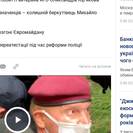
Москва
изначенців – колишній беркутівець Михайло
в темр
5.08.20
розгоні Євромайдану
Банк
ереатестації під час реформи поліції
ново
укра
чого
Читать на русском
Яким б
обмін
5.08.20
"Джи
екоси
форм
років
Play Video
заби
У висо