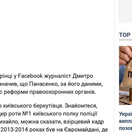
TO
орінці у Facebook журналіст Дмитро
азначив, що Панасенко, за його даними,
час реформи правоохоронних органів.
о київського беркутівця. Знайомтеся,
р роти №1 київського полку поліції
Украї
випл
хайло, можна сказати, взірцевий кадр
позо
 2013-2014 роках був на Євромайдані, де