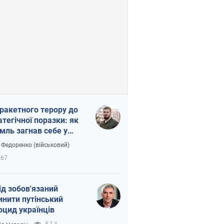
 ракетного терору до
атегічної поразки: як
мль загнав себе у
тку
 Федоренко (військовий)
867
ід зобов'язаний
инити путінський
оцид українців
5,1 т.