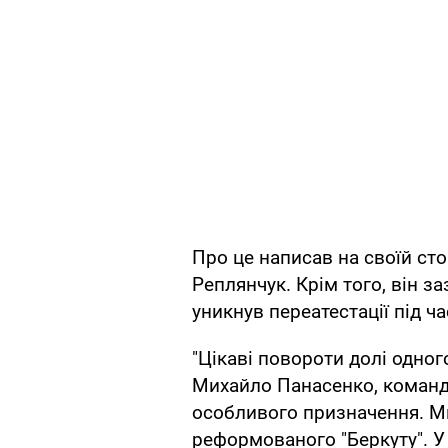
Про це написав на своїй ст
Реплянчук. Крім того, він з
уникнув переатестації під 
"Цікаві повороти долі одног
Михайло Панасенко, команди
особливого призначення. Ми
реформованого "Беркуту". У