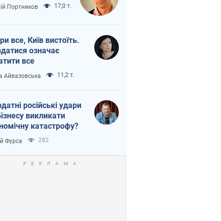
17,0 т.
лій Портников
ри все, Київ вистоїть.
здатися означає
атити все
11,2 т.
а Айвазовська
здатні російські удари
бізнесу викликати
номічну катастрофу?
282
ій Фурса