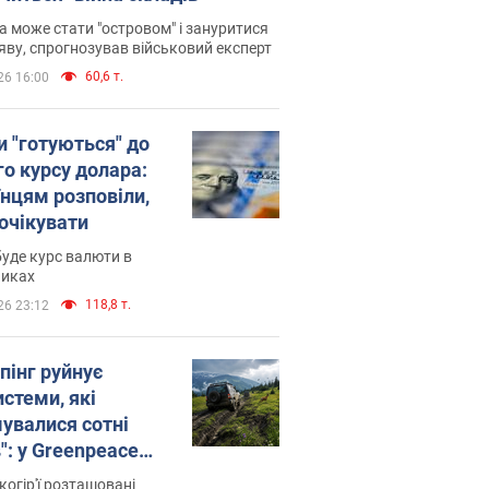
 може стати "островом" і зануритися
яву, спрогнозував військовий експерт
60,6 т.
26 16:00
и "готуються" до
го курсу долара:
їнцям розповіли,
 очікувати
уде курс валюти в
никах
118,8 т.
26 23:12
пінг руйнує
стеми, які
увалися сотні
": у Greenpeace
ли на сполох
когір'ї розташовані