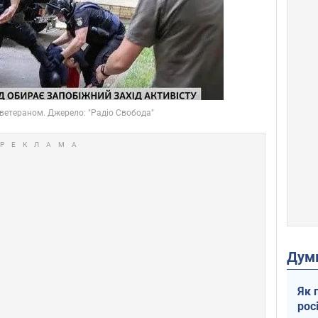
Дум
Як 
рос