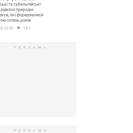
ські та субальпійські
 рідкісні природні
кси, які формувалися
ом сотень років
1,5 т.
26 23:00