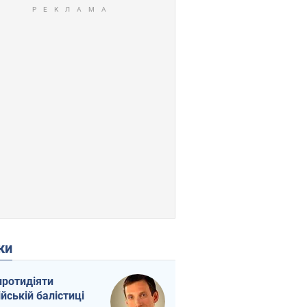
ки
протидіяти
ійській балістиці