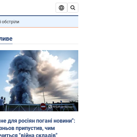
і обстріли
ливе
не для росіян погані новини":
зньов припустив, чим
читься "війна складів"