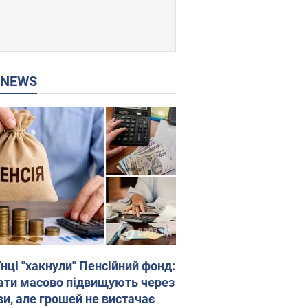
P NEWS
нці "хакнули" Пенсійний фонд:
ати масово підвищують через
ви, але грошей не вистачає