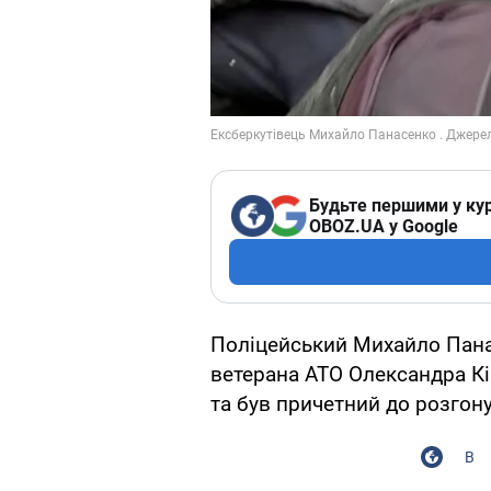
Будьте першими у кур
OBOZ.UA у Google
Поліцейський Михайло Панас
ветерана АТО Олександра Кір
та був причетний до розгону
В