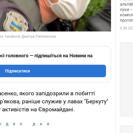
альпій
луки –
компле
протяг
5.08.20
сі головного — підпишіться на Новини на
Підписатися
енко, якого запідозрили в побитті
'якова, раніше служив у лавах "Беркуту"
 активістів на Євромайдані.
ідео дня