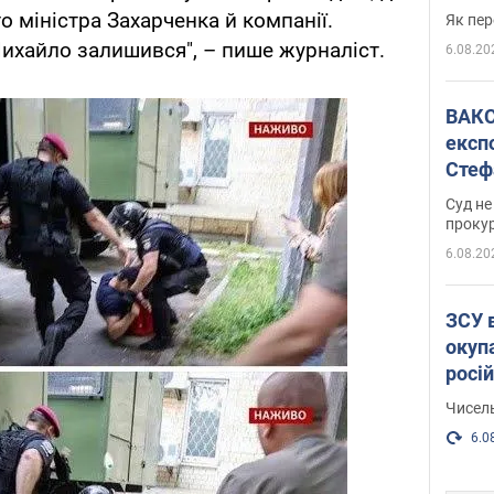
 міністра Захарченка й компанії.
Як пер
Михайло залишився", – пише журналіст.
6.08.20
ВАКС обрав 
експ
Стеф
спра
Суд не
проку
6.08.20
ЗСУ 
окуп
росі
Чисель
6.0