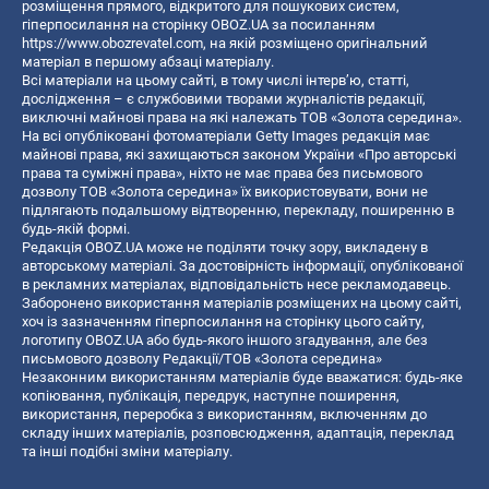
розміщення прямого, відкритого для пошукових систем,
гіперпосилання на сторінку OBOZ.UA за посиланням
https://www.obozrevatel.com
, на якій розміщено оригінальний
матеріал в першому абзаці матеріалу.
Всі матеріали на цьому сайті, в тому числі інтерв’ю, статті,
дослідження – є службовими творами журналістів редакції,
виключні майнові права на які належать ТОВ «Золота середина».
На всі опубліковані фотоматеріали Getty Images редакція має
майнові права, які захищаються законом України «Про авторські
права та суміжні права», ніхто не має права без письмового
дозволу ТОВ «Золота середина» їх використовувати, вони не
підлягають подальшому відтворенню, перекладу, поширенню в
будь-якій формі.
Редакція OBOZ.UA може не поділяти точку зору, викладену в
авторському матеріалі. За достовірність інформації, опублікованої
в рекламних матеріалах, відповідальність несе рекламодавець.
Заборонено використання матеріалів розміщених на цьому сайті,
хоч із зазначенням гіперпосилання на сторінку цього сайту,
логотипу OBOZ.UA або будь-якого іншого згадування, але без
письмового дозволу Редакції/ТОВ «Золота середина»
Незаконним використанням матеріалів буде вважатися: будь-яке
копiювання, публiкацiя, передрук, наступне поширення,
використання, переробка з використанням, включенням до
складу інших матеріалів, розповсюдження, адаптація, переклад
та інші подібні зміни матеріалу.