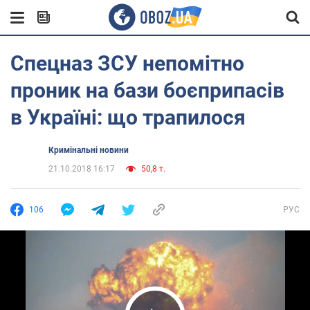
Спецназ ЗСУ непомітно
проник на бази боєприпасів
в Україні: що трапилося
Кримінальні новини
21.10.2018 16:17
50,8 т.
106
РУС