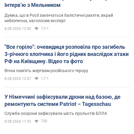
Інтерв’ю з Мельником
Думка, що в Росії закінчаться балістичні ракети, вкрай
небезпечна, наголосив експерт
7,3 т.
8.08.2026 12:00
"Все горіло": очевидиця розповіла про загибель
3-річного хлопчика і його рідних внаслідок атаки
РФ на Київщину. Відео та фото
Вічна пам'ять жертвам російського терору
1,7 т.
8.08.2026 12:07
У Німеччині зафіксували дрони над базою, де
ремонтують системи Patriot – Tagesschau
Служба охорони зафіксувала шість прольотів БПЛА
750
8.08.2026 11:55