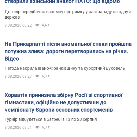
створили азійський аналог НАТО: що відомо
Договір передбачає взаємну підтримку у разі нападу на одну з
держав
4,4 т.
8.08.2026 00:22
На Прикарпатті після аномальної спеки пройшла
потужна злива: дороги перетворились на річки.
Відео
Негода накрила Івано-Франківщину та курортний Буковель
6,8 т.
8.08.2026 09:27
Хорватія принизила збірну Росії зі спортивної
гімнастики, офіційно не допустивши до
чемпіонату Європи основних спортсменів
Турнір відбудеться в Загребі з 13 по 23 серпня
6,0 т.
8.08.2026 09:51