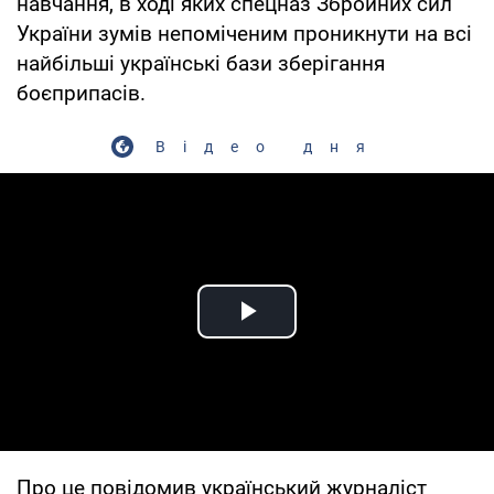
навчання, в ході яких спецназ Збройних сил
України зумів непоміченим проникнути на всі
найбільші українські бази зберігання
боєприпасів.
Відео дня
Play Video
Про це повідомив український журналіст