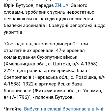
Юрій Бутусов, передає
ZN.UA
. За його
словами, зроблених зусиль недостатньо,
незважаючи на заходи щодо посилення
безпеки арсеналів і бравурні репортажі щодо
укриттів.
"Сьогодні під загрозою диверсії – три
стратегічних арсенали: 47-й арсенал
командування Сухопутних військ
(Хмельницька обл., с. Цвітоха, в/ч А-1358);
222-я центральна артилерійська база
боєприпасів (Черкаська обл., с. Розсішка, в/ч
А-1588); 1322-а артилерійська база
боєприпасів (Житомирська обл., с. Ушомир,
в/ч А-1796)", - пояснив Бутусов.
Читайте:
Вибухи на складі боєприпасів в Ічні: