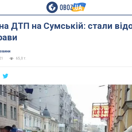
а ДТП на Сумській: стали відо
рави
новини
21
65,0 т.