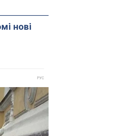
мі нові
РУС