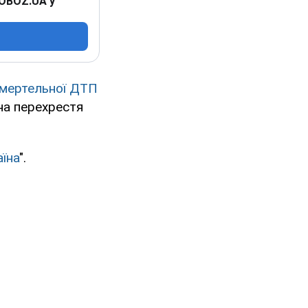
 OBOZ.UA у
смертельної ДТП
на перехрестя
їна
".