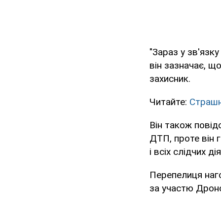
"Зараз у зв'язк
він зазначає, щ
захисник.
Читайте:
Страшн
Він також повід
ДТП, проте він 
і всіх слідчих д
Перепелиця наг
за участю Дроно