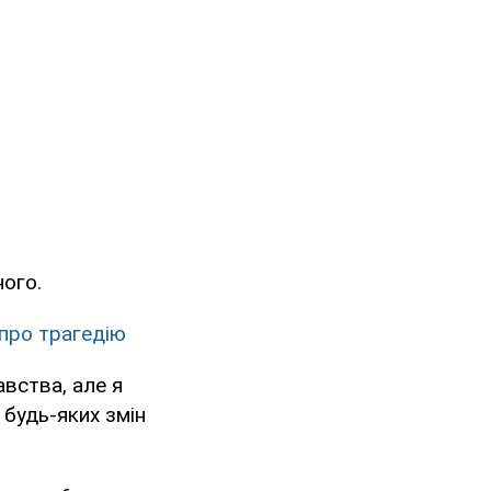
ного.
про трагедію
вства, але я
 будь-яких змін