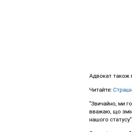
Адвокат також п
Читайте:
Страшн
"Звичайно, ми г
вважаю, що змін
нашого статусу",