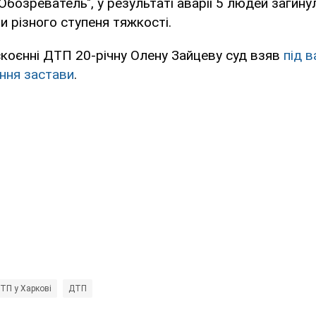
Обозреватель", у результаті аварії 5 людей загину
 різного ступеня тяжкості.
коєнні ДТП 20-річну Олену Зайцеву суд взяв
під в
ння застави
.
ТП у Харкові
ДТП