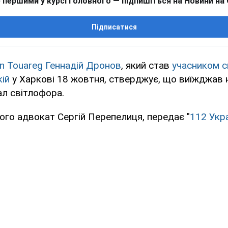
 першими у курсі головного — підпишіться на Новини на
Підписатися
n Touareg Геннадій Дронов
, який став
учасником 
кій
у Харкові 18 жовтня, стверджує, що виїжджав 
ал світлофора.
ого адвокат Сергій Перепелиця, передає "
112 Укра