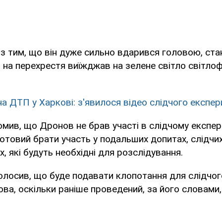
у з тим, що він дуже сильно вдарився головою, ста
о на перехрестя виїжджав на зелене світло світлоф
а ДТП у Харкові: з'явилося відео слідчого експе
омив, що Дронов не брав участі в слідчому експери
готовий брати участь у подальших допитах, слідчи
іях, які будуть необхідні для розслідування.
олосив, що буде подавати клопотання для слідчо
ва, оскільки раніше проведений, за його словами,