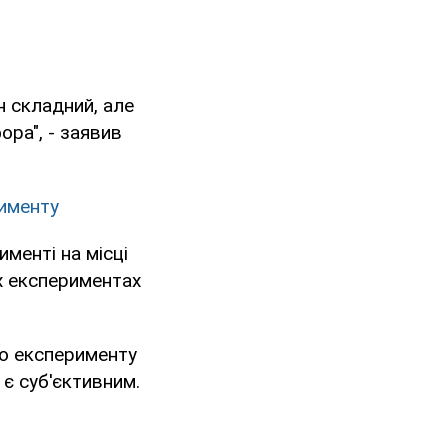
н складний, але
ора", - заявив
рименту
менті на місці
х експериментах
го експерименту
 є суб'єктивним.