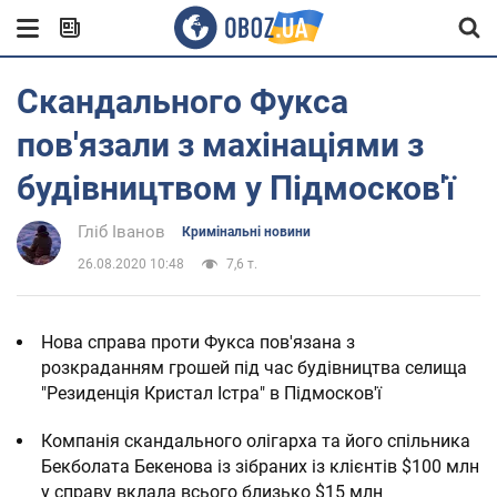
Скандального Фукса
пов'язали з махінаціями з
будівництвом у Підмосков'ї
Гліб Іванов
Кримінальні новини
26.08.2020 10:48
7,6 т.
Нова справа проти Фукса пов'язана з
розкраданням грошей під час будівництва селища
"Резиденція Кристал Істра" в Підмосков'ї
Компанія скандального олігарха та його спільника
Бекболата Бекенова із зібраних із клієнтів $100 млн
у справу вклала всього близько $15 млн