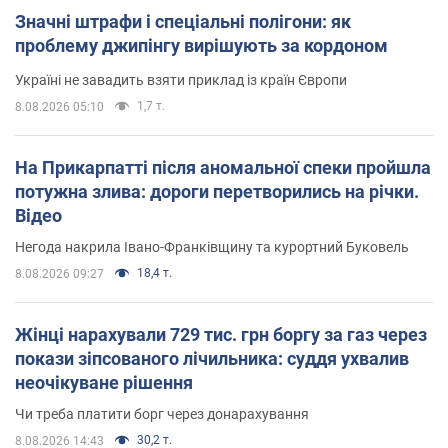
Значні штрафи і спеціальні полігони: як
проблему джипінгу вирішують за кордоном
Україні не завадить взяти приклад із країн Європи
1,7 т.
8.08.2026 05:10
На Прикарпатті після аномальної спеки пройшла
потужна злива: дороги перетворились на річки.
Відео
Негода накрила Івано-Франківщину та курортний Буковель
18,4 т.
8.08.2026 09:27
Жінці нарахували 729 тис. грн боргу за газ через
покази зіпсованого лічильника: суддя ухвалив
неочікуване рішення
Чи треба платити борг через донарахування
30,2 т.
8.08.2026 14:43