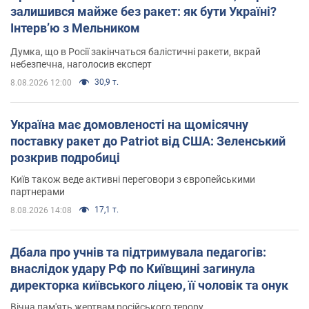
залишився майже без ракет: як бути Україні?
Інтерв’ю з Мельником
Думка, що в Росії закінчаться балістичні ракети, вкрай
небезпечна, наголосив експерт
30,9 т.
8.08.2026 12:00
Україна має домовленості на щомісячну
поставку ракет до Patriot від США: Зеленський
розкрив подробиці
Київ також веде активні переговори з європейськими
партнерами
17,1 т.
8.08.2026 14:08
Дбала про учнів та підтримувала педагогів:
внаслідок удару РФ по Київщині загинула
директорка київського ліцею, її чоловік та онук
Вічна пам'ять жертвам російського терору