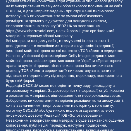
Дозволяється використання при отриманні письмового дозволу
на їх використання та за умови обов'язкового посилання на сайт
OBOZ.UA, а для інтернет-видань - при отриманні письмового
дозволу на їх використання та за умови обов'язкового
розміщення прямого, відкритого для пошукових систем,
гіперпосилання на сторінку OBOZ.UA за посиланням
https://www.obozrevatel.com
, на якій розміщено оригінальний
матеріал в першому абзаці матеріалу.
Всі матеріали на цьому сайті, в тому числі інтерв’ю, статті,
дослідження – є службовими творами журналістів редакції,
виключні майнові права на які належать ТОВ «Золота середина».
На всі опубліковані фотоматеріали Getty Images редакція має
майнові права, які захищаються законом України «Про авторські
права та суміжні права», ніхто не має права без письмового
дозволу ТОВ «Золота середина» їх використовувати, вони не
підлягають подальшому відтворенню, перекладу, поширенню в
будь-якій формі.
Редакція OBOZ.UA може не поділяти точку зору, викладену в
авторському матеріалі. За достовірність інформації, опублікованої
в рекламних матеріалах, відповідальність несе рекламодавець.
Заборонено використання матеріалів розміщених на цьому сайті,
хоч із зазначенням гіперпосилання на сторінку цього сайту,
логотипу OBOZ.UA або будь-якого іншого згадування, але без
письмового дозволу Редакції/ТОВ «Золота середина»
Незаконним використанням матеріалів буде вважатися: будь-яке
копiювання, публiкацiя, передрук, наступне поширення,
використання, переробка з використанням, включенням до