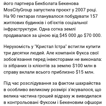
його партнера Бекболата Бекенова
MosCityGroup запустила проєкт у 2007 році.
На 90 гектарах планувалося побудувати 157
житлових будинків і об'єктів соціальної
інфраструктури. Одна сотка землі
продавалася за ціною від $45 000 до $70 000.
Нерухомість у "Кристал Істра" встигли купити
три десятки людей. Але компанія Фукса свої
зобов'язання перед інвесторами не виконала:
із зібраних із клієнтів за землю $100 млн в
справу вклали всього приблизно $15 млн.
Під час розслідування за фактом шахрайства
в особливо великому розмірі з'ясувалося, що
велика частина грошей відразу ж виводилася
в контрольовані Фуксом і Бекеновим офшори