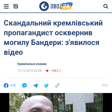
Скандальний кремлівський
пропагандист осквернив
могилу Бандери: з'явилося
відео
Кримінальні новини
15.10.2018 20:08
194,2 т.
670
РУС