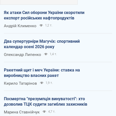
Як атаки Сил оборони України скоротили
експорт російських нафтопродуктів
Андрій Клименко
1,2 т.
Два супертурніри Магучіх: спортивний
календар осені 2026 року
Олександр Липенко
1,4 т.
Ракетний щит і меч України: ставка на
виробництво власних ракет
Кирило Татарінов
1,9 т.
Посмертна "презумпція винуватості": хто
дозволив ТЦК судити загиблих захисників
Марина Ставнійчук
4,7 т.