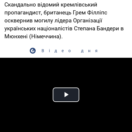
Скандально відомий кремлівський
пропагандист, британець Грем Філліпс
осквернив могилу лідера Організації
українських націоналістів Степана Бандери в
Мюнхені (Німеччина).
Відео дня
Play Video