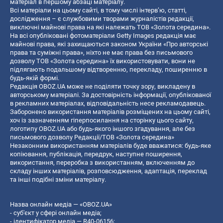
матеріал в першому абзаці матеріалу.
Всі матеріали на цьому сайті, в тому числі інтерв’ю, статті,
дослідження – є службовими творами журналістів редакції,
виключні майнові права на які належать ТОВ «Золота середина».
На всі опубліковані фотоматеріали Getty Images редакція має
майнові права, які захищаються законом України «Про авторські
права та суміжні права», ніхто не має права без письмового
дозволу ТОВ «Золота середина» їх використовувати, вони не
підлягають подальшому відтворенню, перекладу, поширенню в
будь-якій формі.
Редакція OBOZ.UA може не поділяти точку зору, викладену в
авторському матеріалі. За достовірність інформації, опублікованої
в рекламних матеріалах, відповідальність несе рекламодавець.
Заборонено використання матеріалів розміщених на цьому сайті,
хоч із зазначенням гіперпосилання на сторінку цього сайту,
логотипу OBOZ.UA або будь-якого іншого згадування, але без
письмового дозволу Редакції/ТОВ «Золота середина»
Незаконним використанням матеріалів буде вважатися: будь-яке
копiювання, публiкацiя, передрук, наступне поширення,
використання, переробка з використанням, включенням до
складу інших матеріалів, розповсюдження, адаптація, переклад
та інші подібні зміни матеріалу.
Назва онлайн медіа — «OBOZ.UA»
- суб'єкт у сфері онлайн медіа;
- ідентифікатор медіа — R40-06156;