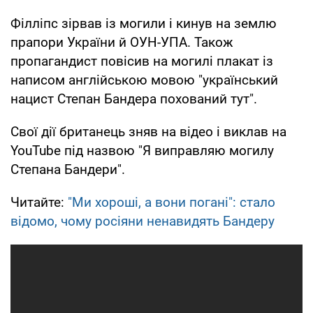
Філліпс зірвав із могили і кинув на землю
прапори України й ОУН-УПА. Також
пропагандист повісив на могилі плакат із
написом англійською мовою "український
нацист Степан Бандера похований тут".
Свої дії британець зняв на відео і виклав на
YouTube під назвою "Я виправляю могилу
Степана Бандери".
Читайте:
"Ми хороші, а вони погані": стало
відомо, чому росіяни ненавидять Бандеру