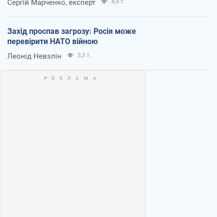
Сергій Марченко, експерт
8,4 т.
Захід проспав загрозу: Росія може
перевірити НАТО війною
Леонід Невзлін
3,3 т.