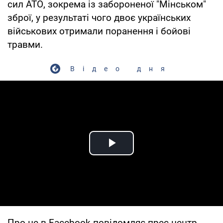
сил АТО, зокрема із забороненої "Мінськом"
зброї, у результаті чого двоє українських
військових отримали поранення і бойові
травми.
Відео дня
Play Video
Про це в Facebook повідомляє прес-центр