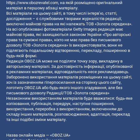
https://www.obozrevatel.com
, на якій розміщено оригінальний
матеріал в першому абзаці матеріалу.
Всі матеріали на цьому сайті, в тому числі інтерв’ю, статті,
дослідження – є службовими творами журналістів редакції,
виключні майнові права на які належать ТОВ «Золота середина».
На всі опубліковані фотоматеріали Getty Images редакція має
майнові права, які захищаються законом України «Про авторські
права та суміжні права», ніхто не має права без письмового
дозволу ТОВ «Золота середина» їх використовувати, вони не
підлягають подальшому відтворенню, перекладу, поширенню в
будь-якій формі.
Редакція OBOZ.UA може не поділяти точку зору, викладену в
авторському матеріалі. За достовірність інформації, опублікованої
в рекламних матеріалах, відповідальність несе рекламодавець.
Заборонено використання матеріалів розміщених на цьому сайті,
хоч із зазначенням гіперпосилання на сторінку цього сайту,
логотипу OBOZ.UA або будь-якого іншого згадування, але без
письмового дозволу Редакції/ТОВ «Золота середина»
Незаконним використанням матеріалів буде вважатися: будь-яке
копiювання, публiкацiя, передрук, наступне поширення,
використання, переробка з використанням, включенням до
складу інших матеріалів, розповсюдження, адаптація, переклад
та інші подібні зміни матеріалу.
Назва онлайн медіа — «OBOZ.UA»