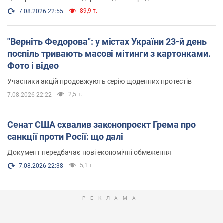
89,9 т.
7.08.2026 22:55
"Верніть Федорова": у містах України 23-й день
поспіль тривають масові мітинги з картонками.
Фото і відео
Учасники акцій продовжують серію щоденних протестів
2,5 т.
7.08.2026 22:22
Сенат США схвалив законопроєкт Грема про
санкції проти Росії: що далі
Документ передбачає нові економічні обмеження
5,1 т.
7.08.2026 22:38