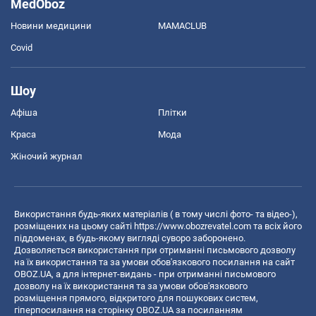
MedOboz
Новини медицини
MAMACLUB
Covid
Шоу
Афіша
Плітки
Краса
Мода
Жіночий журнал
Використання будь-яких матеріалів ( в тому числі фото- та відео-),
розміщених на цьому сайті
https://www.obozrevatel.com
та всіх його
піддоменах, в будь-якому вигляді суворо заборонено.
Дозволяється використання при отриманні письмового дозволу
на їх використання та за умови обов'язкового посилання на сайт
OBOZ.UA, а для інтернет-видань - при отриманні письмового
дозволу на їх використання та за умови обов'язкового
розміщення прямого, відкритого для пошукових систем,
гіперпосилання на сторінку OBOZ.UA за посиланням