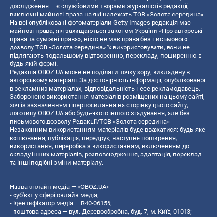
дослідження – є службовими творами журналістів редакції,
виключні майнові права на які належать ТОВ «Золота середина».
На всі опубліковані фотоматеріали Getty Images редакція має
майнові права, які захищаються законом України «Про авторські
права та суміжні права», ніхто не має права без письмового
дозволу ТОВ «Золота середина» їх використовувати, вони не
підлягають подальшому відтворенню, перекладу, поширенню в
будь-якій формі.
Редакція OBOZ.UA може не поділяти точку зору, викладену в
авторському матеріалі. За достовірність інформації, опублікованої
в рекламних матеріалах, відповідальність несе рекламодавець.
Заборонено використання матеріалів розміщених на цьому сайті,
хоч із зазначенням гіперпосилання на сторінку цього сайту,
логотипу OBOZ.UA або будь-якого іншого згадування, але без
письмового дозволу Редакції/ТОВ «Золота середина»
Незаконним використанням матеріалів буде вважатися: будь-яке
копiювання, публiкацiя, передрук, наступне поширення,
використання, переробка з використанням, включенням до
складу інших матеріалів, розповсюдження, адаптація, переклад
та інші подібні зміни матеріалу.
Назва онлайн медіа — «OBOZ.UA»
- суб'єкт у сфері онлайн медіа;
- ідентифікатор медіа — R40-06156;
- поштова адреса — вул. Деревообробна, буд. 7, м. Київ, 01013;