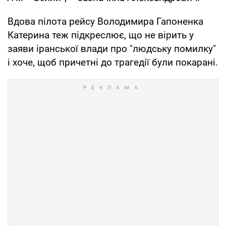
Вдова пілота рейсу Володимира Гапоненка
Катерина теж підкреслює, що не вірить у
заяви іранської влади про "людську помилку"
і хоче, щоб причетні до трагедії були покарані.