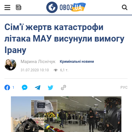
Сім'ї жертв катастрофи
літака МАУ висунули вимогу
Ірану
Марина Ліснічук
Кримінальні новини
31.07.2020 10:10
6,1 т.
1
РУС