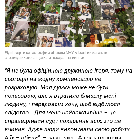
"Я не була офіційною дружиною Ігоря, тому на
сьогодні на жодну компенсацію не
розраховую. Моя думка може не бути
показовою, але я втратила близьку мені
людину, і передовсім хочу, щоб відбулося
слідство… Для мене найважливіше – це
справедливий суд і покарання всіх, хто це
вчинив. Адже люди виконували свою роботу.
А їх – вбили"
, – зазначила Александрович.