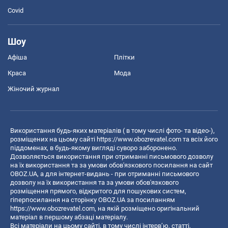
Covid
Шоу
Афіша
Плітки
Краса
Мода
Жіночий журнал
Використання будь-яких матеріалів ( в тому числі фото- та відео-),
розміщених на цьому сайті
https://www.obozrevatel.com
та всіх його
піддоменах, в будь-якому вигляді суворо заборонено.
Дозволяється використання при отриманні письмового дозволу
на їх використання та за умови обов'язкового посилання на сайт
OBOZ.UA, а для інтернет-видань - при отриманні письмового
дозволу на їх використання та за умови обов'язкового
розміщення прямого, відкритого для пошукових систем,
гіперпосилання на сторінку OBOZ.UA за посиланням
https://www.obozrevatel.com
, на якій розміщено оригінальний
матеріал в першому абзаці матеріалу.
Всі матеріали на цьому сайті, в тому числі інтерв’ю, статті,