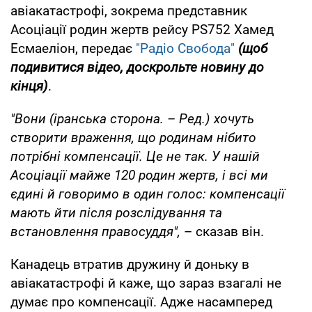
авіакатастрофі, зокрема представник
Асоціації родин жертв рейсу PS752 Хамед
Есмаеліон, передає
"Радіо Свобода"
(щоб
подивитися відео, доскрольте новину до
кінця)
.
"Вони (іранська сторона. – Ред.) хочуть
створити враження, що родинам нібито
потрібні компенсації. Це не так. У нашій
Асоціації майже 120 родин жертв, і всі ми
єдині й говоримо в один голос: компенсації
мають йти після розслідування та
встановлення правосуддя",
– сказав він.
Канадець втратив дружину й доньку в
авіакатастрофі й каже, що зараз взагалі не
думає про компенсації. Адже насамперед