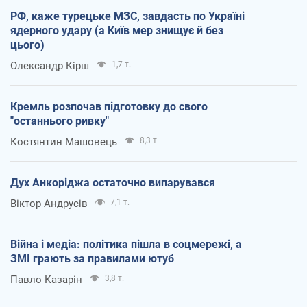
РФ, каже турецьке МЗС, завдасть по Україні
ядерного удару (а Київ мер знищує й без
цього)
Олександр Кірш
1,7 т.
Кремль розпочав підготовку до свого
"останнього ривку"
Костянтин Машовець
8,3 т.
Дух Анкоріджа остаточно випарувався
Віктор Андрусів
7,1 т.
Війна і медіа: політика пішла в соцмережі, а
ЗМІ грають за правилами ютуб
Павло Казарін
3,8 т.