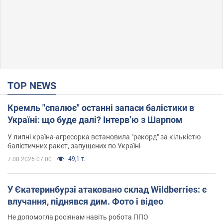
TOP NEWS
Кремль "спалює" останні запаси балістики в
Україні: що буде далі? Інтерв’ю з Шарпом
У липні країна-агресорка встановила "рекорд" за кількістю
балістичних ракет, запущених по Україні
49,1 т.
7.08.2026 07:00
У Єкатеринбурзі атаковано склад Wildberries: є
влучання, піднявся дим. Фото і відео
Не допомогла росіянам навіть робота ППО