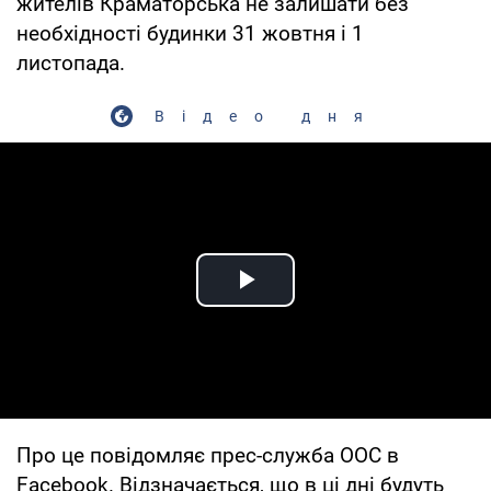
жителів Краматорська не залишати без
необхідності будинки 31 жовтня і 1
листопада.
Відео дня
Play Video
Про це повідомляє прес-служба ООС в
Facebook. Відзначається, що в ці дні будуть