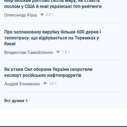
Мер Москви раптово схотів миру, як стають
послом у США й нові українські топ-рейтинги
Олександр Кірш
2,0 т.
Про заплановану вирубку більше 600 дерев і
теплотрасу: що відбувається на Теремках у
Києві
Владислав Самойленко
1,8 т.
Як атаки Сил оборони України скоротили
експорт російських нафтопродуктів
Андрій Клименко
3,6 т.
Всі думки