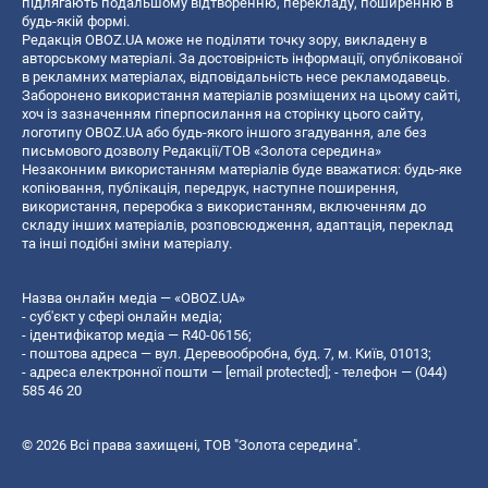
підлягають подальшому відтворенню, перекладу, поширенню в
будь-якій формі.
Редакція OBOZ.UA може не поділяти точку зору, викладену в
авторському матеріалі. За достовірність інформації, опублікованої
в рекламних матеріалах, відповідальність несе рекламодавець.
Заборонено використання матеріалів розміщених на цьому сайті,
хоч із зазначенням гіперпосилання на сторінку цього сайту,
логотипу OBOZ.UA або будь-якого іншого згадування, але без
письмового дозволу Редакції/ТОВ «Золота середина»
Незаконним використанням матеріалів буде вважатися: будь-яке
копiювання, публiкацiя, передрук, наступне поширення,
використання, переробка з використанням, включенням до
складу інших матеріалів, розповсюдження, адаптація, переклад
та інші подібні зміни матеріалу.
Назва онлайн медіа — «OBOZ.UA»
- суб'єкт у сфері онлайн медіа;
- ідентифікатор медіа — R40-06156;
- поштова адреса — вул. Деревообробна, буд. 7, м. Київ, 01013;
- адреса електронної пошти —
[email protected]
; - телефон — (044)
585 46 20
© 2026 Всі права захищені, ТОВ "Золота середина".