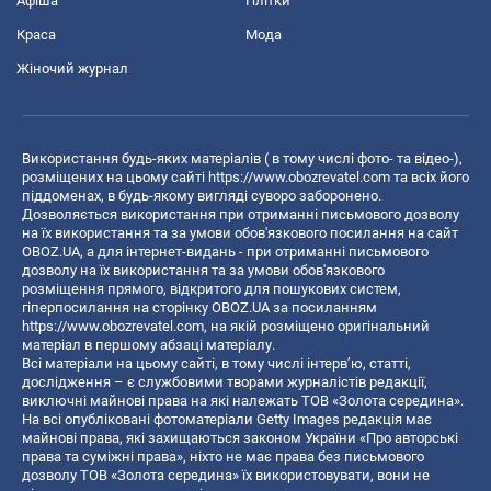
Афіша
Плітки
Краса
Мода
Жіночий журнал
Використання будь-яких матеріалів ( в тому числі фото- та відео-),
розміщених на цьому сайті
https://www.obozrevatel.com
та всіх його
піддоменах, в будь-якому вигляді суворо заборонено.
Дозволяється використання при отриманні письмового дозволу
на їх використання та за умови обов'язкового посилання на сайт
OBOZ.UA, а для інтернет-видань - при отриманні письмового
дозволу на їх використання та за умови обов'язкового
розміщення прямого, відкритого для пошукових систем,
гіперпосилання на сторінку OBOZ.UA за посиланням
https://www.obozrevatel.com
, на якій розміщено оригінальний
матеріал в першому абзаці матеріалу.
Всі матеріали на цьому сайті, в тому числі інтерв’ю, статті,
дослідження – є службовими творами журналістів редакції,
виключні майнові права на які належать ТОВ «Золота середина».
На всі опубліковані фотоматеріали Getty Images редакція має
майнові права, які захищаються законом України «Про авторські
права та суміжні права», ніхто не має права без письмового
дозволу ТОВ «Золота середина» їх використовувати, вони не